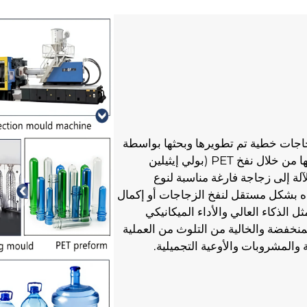
آلة نفخ الزجاجات الأوتوماتيكية بالكامل هي آلة نفخ زجاجات خطية تم تطويرها وبحثها بواسطة 
أحدث تكنولوجيا تصنيع القاع في العالم الحالي وتشكيلها من خلال نفخ PET (بولي إيثيلين 
تيربثالات) بواسطة غاز مضغوط عالي الضغط. تحتاج الآلة إلى زجاجة فارغة مناسبة لنوع 
الزجاجة. يمكن استخدام آلة نفخ الزجاجات الخطية هذه بشكل مستقل لنفخ الزجاجات أو إكمال 
نفخ الزجاجة قبل خطوط التعبئة. تُظهر الآلة خصائص مثل الذكاء العالي والأداء الميكانيكي 
المستقر والموثوق به وكفاءة الإنتاج العالية والتكلفة المنخفضة والخالية من التلوث من العملية 
المشروبات والأوعية التجميلية. 