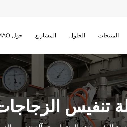
المنتجات
الحلول
المشاريع
حول XINMAO
لة تنفيس الزجاجات