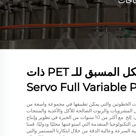
جاجات
آلة تنفيس الهيكل المسبق للـ PET ذات
نفخ البلاستيك PET ذات الخطوتين والتي يمكن تطبيقها في مجموعة واسعة من
ت تغليف PET، مثل المشروبات والزيوت الصالحة للأكل والأغذية والمنتجات
الصيدلانية ومستحضرات التجميل، إلخ. مع أكثر من 10 سنوات من الخبرة في تطوير وإنتاج
ى التكنولوجيا المتقدمة التي استوعبتها محليًا ودوليًا، قمنا
 السرعة وعالية الدقة من خلال ابتكارنا المستمر والتي