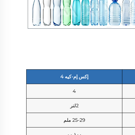
إكس إم-كيه 4
4
2لتر
25-29 ملم
١٠٠ مم