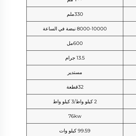
330ملم
8000-10000 نبضة في الساعة
600مل
13.5 جرام
مستدير
32قطعة
2 كيلو واط/3 كيلو واط
76kw
99.59 كيلو وات