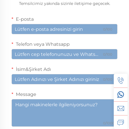
Temsilcimiz yakında sizinle iletişime geçecek.
E-posta
0/100
Telefon veya Whatsapp
0/100
İsim&Şirket Adı
0/100
Message
0/1000