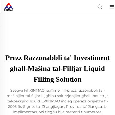
Prezz Razzonabbli ta' Investiment
għall-Mašina tal-Filljar Liquid
Filling Solution
Ssegwi kif XINMAO jagħmel lill-prezz razzonabbli tal-
mašinijiet tal-filljar li jgħibu soluzzjonijiet għall-industrija
tal-pakkjing liquid. L-XINMAO inċieq operazzjonijietha fl-
2005 fis-Sigriet ta' Zhangjiagan, Provinza ta' Jiangsu. L-
implimentazzjoni tiegħu hija preżenti f’numerossi