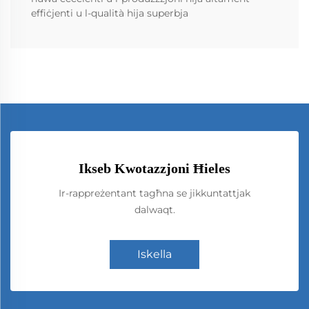
effiċjenti u l-qualità hija superbja
Ikseb Kwotazzjoni Ħieles
Ir-rappreżentant tagħna se jikkuntattjak
dalwaqt.
Iskella