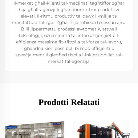
Il-merkat għall-klienti tal-maċjinati tagħtiffor żgħar
hija għall-aġenzji li għandhom ritmi produttivi
elevati. Il-ritmu produttiv ta 'dawk il-millja ta'
manifattura tal-żġar Żgħar hija mħieda b'nessun ajru.
Billi jippermettu proċessi awtomatik, attwali
teknoloġiji, użu minima ta 'interruzzjonijiet u l-
effiċjenza massima fit-tfittxija tal-forza tal-lavoru,
għandna kien possibbli bi mod effiċjenti u
speeċjalment li qiegħed tispija l-inkjezzjonijiet tal-
merkat tal-aġenzija.
Prodotti Relatati