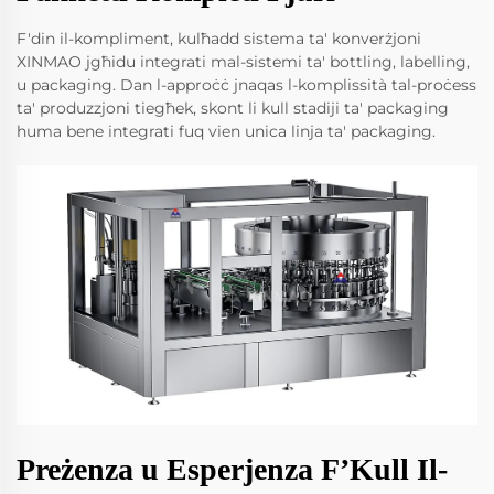
F'din il-kompliment, kulħadd sistema ta' konverżjoni
XINMAO jgħidu integrati mal-sistemi ta' bottling, labelling,
u packaging. Dan l-approċċ jnaqas l-komplissità tal-proċess
ta' produzzjoni tiegħek, skont li kull stadiji ta' packaging
huma bene integrati fuq vien unica linja ta' packaging.
Preżenza u Esperjenza F’Kull Il-