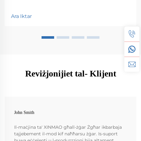
Ara Iktar
Reviżjonijiet tal- Klijent
John Smith
Il-maċjina ta' XINMAO għall-żġar Żgħar ikbarbaja
tajjebement il-mod kif naħħarsu żġar. Is-suport
huwa eċċelenti u l-produzzzjoni hija altament