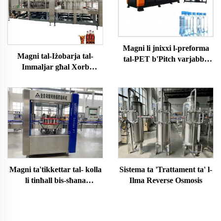
Magni li jnixxi l-preforma
Magni tal-Iżobarja tal-
tal-PET b'Pitch varjabbli
Immaljar għal Xorb
b'servo sħiħ
Karbonat
Magni ta'tikkettar tal- kolla
Sistema ta 'Trattament ta' l-
li tinħall bis-sħana
Ilma Reverse Osmosis
awtomatiċi OPP