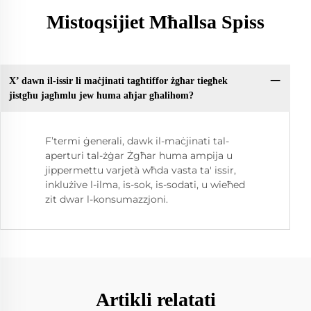
Mistoqsijiet Mħallsa Spiss
X’ dawn il-issir li maċjinati tagħtiffor żgħar tiegħek
jistgħu jagħmlu jew huma aħjar għalihom?
F’termi ġenerali, dawk il-maċjinati tal-
aperturi tal-żġar Żgħar huma ampija u
jippermettu varjetà wħda vasta ta' issir,
inklużive l-ilma, is-sok, is-sodati, u wieħed
zit dwar l-konsumazzjoni.
Artikli relatati