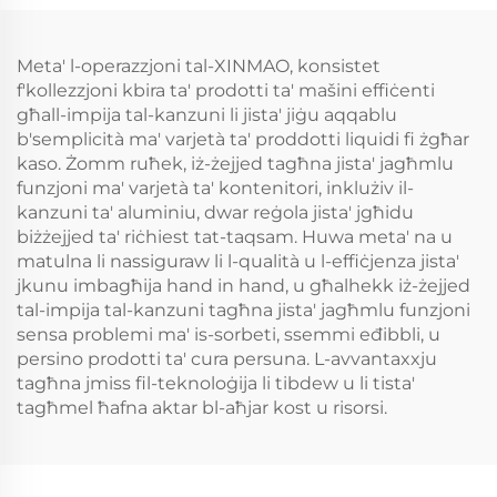
Meta' l-operazzjoni tal-XINMAO, konsistet
f'kollezzjoni kbira ta' prodotti ta' mašini effiċenti
għall-impija tal-kanzuni li jista' jiġu aqqablu
b'semplicità ma' varjetà ta' proddotti liquidi fi żgħar
kaso. Żomm ruħek, iż-żejjed tagħna jista' jagħmlu
funzjoni ma' varjetà ta' kontenitori, inklużiv il-
kanzuni ta' aluminiu, dwar reġola jista' jgħidu
biżżejjed ta' riċhiest tat-taqsam. Huwa meta' na u
matulna li nassiguraw li l-qualità u l-effiċjenza jista'
jkunu imbagħija hand in hand, u għalhekk iż-żejjed
tal-impija tal-kanzuni tagħna jista' jagħmlu funzjoni
sensa problemi ma' is-sorbeti, ssemmi eđibbli, u
persino prodotti ta' cura persuna. L-avvantaxxju
tagħna jmiss fil-teknoloġija li tibdew u li tista'
tagħmel ħafna aktar bl-aħjar kost u risorsi.