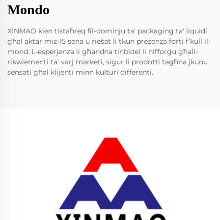
Mondo
XINMAO kien tistaħreq fil-dominju ta' packaging ta' liquidi
għal aktar miż-15 sena u riešat li tkun preżenza forti f’kull il-
mond. L-esperjenza li għandna tinbidel li nifforġu għall-
rikwiementi ta' varj marketi, sigur li prodotti tagħna jkunu
sensati għal klijenti minn kulturi differenti.