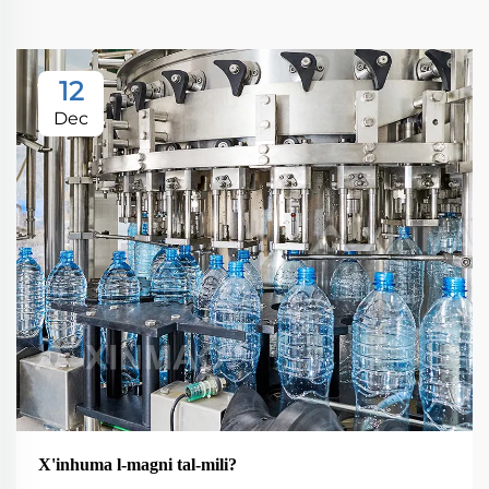
12
Dec
X'inhuma l-magni tal-mili?