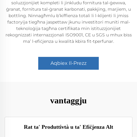
soluzzjonijiet kompleti li jinkludu fornitura tal-ġewwa,
ġranat, fornitura tal-ġranat karbonati, pakkjing, marjiem, u
bottling. Ninnagħmlu b’kiffienza totali li l-klijenti li jmiss
factoryija tiegħna jaspettaw jkunu investitori muniti mal-
teknoloġija tagħna certifikata min istituzzjonijiet
rekognizzati internazzjonali ISO9001, CE u SGS u mhux biss
ma’ l-efiċjenza u kwalità kbira fit-tperfunar.
Aqbiex Il-Prezz
vantaggju
Rat ta' Produttivtà u ta' Efiċjenza Alt