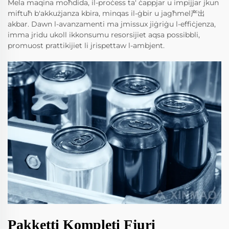
Mela maqina moħdida, il-proċess ta' ċappjar u impijjar jkun
miftuħ b'akkużjanza kbira, minqas il-ġbir u jagħmel产出
akbar. Dawn l-avanzamenti ma jmissux jiġriġu l-effiċjenza,
imma jridu ukoll ikkonsumu resorsijiet aqsa possibbli,
promuost prattikijiet li jrispettaw l-ambjent.
Pakketti Kompleti Fjuri