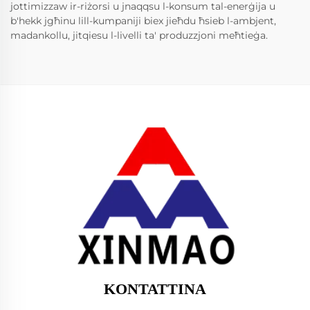
jottimizzaw ir-riżorsi u jnaqqsu l-konsum tal-enerġija u
b'hekk jgħinu lill-kumpaniji biex jieħdu ħsieb l-ambjent,
madankollu, jitqiesu l-livelli ta' produzzjoni meħtieġa.
KONTATTINA