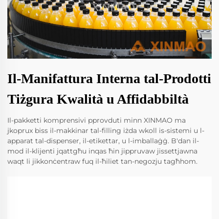
Il-Manifattura Interna tal-Prodotti
Tiżgura Kwalità u Affidabbiltà
Il-pakketti komprensivi pprovduti minn XINMAO ma
jkoprux biss il-makkinar tal-filling iżda wkoll is-sistemi u l-
apparat tal-dispenser, il-etikettar, u l-imballaġġ. B'dan il-
mod il-klijenti jqattgħu inqas ħin jippruvaw jissettjawna
waqt li jikkonċentraw fuq il-ħiliet tan-negozju tagħhom.