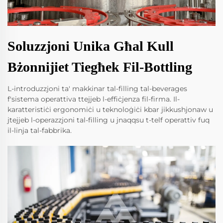
Soluzzjoni Unika Għal Kull
Bżonnijiet Tiegħek Fil-Bottling
L-introduzzjoni ta' makkinar tal-filling tal-beverages
f'sistema operattiva ttejjeb l-effiċjenza fil-firma. Il-
karatteristiċi ergonomiċi u teknoloġiċi kbar jikkushjonaw u
jtejjeb l-operazzjoni tal-filling u jnaqqsu t-telf operattiv fuq
il-linja tal-fabbrika.