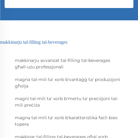
makkinarju tal-filling tal-beverages
makkinarju avvanzat tal-filling tal-beverages
għall-użu professjonali
magna tal-mili ta' xorb b'vantaġġ ta' produzzjoni
għolja
magni tal-mili ta' xorb b'mertu ta' preċiżjoni tal-
mili preċiża
magna tal-mili ta' xorb b'karatteristika faċli biex
topera
makkinar tal-filling tal-beverages għal xorb