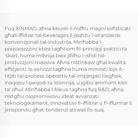
Fuq XINMAO, aħna kburin li noffru magni sofisticati
għall-iffiltrar tal-beverages li jaqbżu l-istandards
konvenzjonali tal-industrija. Minħabba l-
preparazzjoni kbira tagħhom fil-prinċipji prattiċi ta
'skart, huma mibnija biex jifilħu l-isfidi tal-
produzzjoni massiva. Aħna nistinkaw għal kwalità
effiċjenti. Is-servizzi tagħna huma mmirati lejn it-
titjib tal-proċess operattiv tal-impjegati tiegħek,
inaqqsu l-perjodi ta 'stennija, u jġibu ammont kbir
ta' dħul. Minħabba l-fokus tagħna fuq R&D, aħna
nistgħu nippromwovu ideat avvanzati
teknoloġikament, innovattivi fl-iffiltrar u fl-iffurmar li
jirrispondu għat-tendenzi attwali fis-suq.