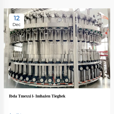
12
Dec
Ibda Tmexxi l- Imħażen Tiegħek