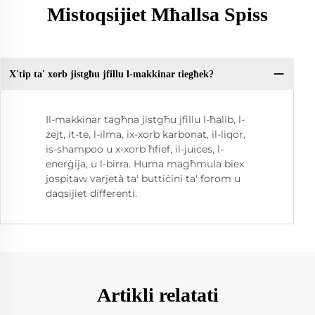
Mistoqsijiet Mħallsa Spiss
X'tip ta' xorb jistgħu jfillu l-makkinar tiegħek?
Il-makkinar tagħna jistgħu jfillu l-ħalib, l-
żejt, it-te, l-ilma, ix-xorb karbonat, il-liqor,
is-shampoo u x-xorb ħfief, il-juices, l-
enerġija, u l-birra. Huma magħmula biex
jospitaw varjetà ta' buttiċini ta' forom u
daqsijiet differenti.
Artikli relatati