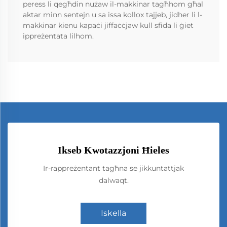
peress li qegħdin nużaw il-makkinar tagħhom għal
aktar minn sentejn u sa issa kollox tajjeb, jidher li l-
makkinar kienu kapaċi jiffaċċjaw kull sfida li ġiet
ippreżentata lilhom.
Ikseb Kwotazzjoni Ħieles
Ir-rappreżentant tagħna se jikkuntattjak
dalwaqt.
Iskella