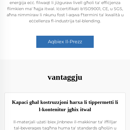
enerġija eċċ. filwaqt li jiżguraw livell għoli ta' effiċjenza
flimkien ma' ħajja itwal. Iċċertifikati b'ISO9001, CE, u SGS,
aħna nimmiraw li nkunu fost l-aqwa f'termini ta' kwalità u
eċċellenza fl-industrija tal-blending.
Aqbiex Il-Prezz
vantaggju
Kapaci għal kostruzzjoni ħarxa li tippermetti li
l-kontenitur jgħix itwal
Il-materjali użati biex jinbnew il-makkinar ta' iffilljar
tal-beverages tagħna huma ta' standards għoljin u