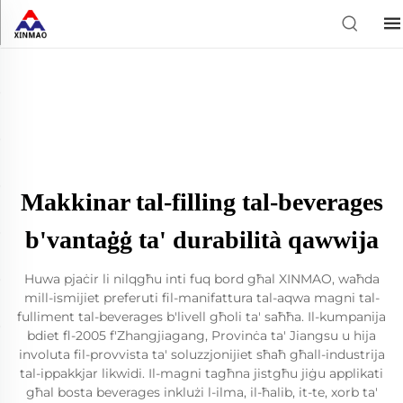
Makkinar tal-filling tal-beverages
b'vantaġġ ta' durabilità qawwija
Huwa pjaċir li nilqgħu inti fuq bord għal XINMAO, waħda
mill-ismijiet preferuti fil-manifattura tal-aqwa magni tal-
fulliment tal-beverages b'livell għoli ta' saħħa. Il-kumpanija
bdiet fl-2005 f'Zhangjiagang, Provinċa ta' Jiangsu u hija
involuta fil-provvista ta' soluzzjonijiet sħaħ għall-industrija
tal-ippakkjar likwidi. Il-magni tagħna jistgħu jiġu applikati
għal bosta beverages inklużi l-ilma, il-ħalib, it-te, xorb ta'