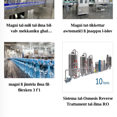
Magni tat-tikkettar
Magni tal-mili tal-ilma bil-
awtomatiċi li jnaqqsu l-islov
valv mekkaniku għal
fliexken ta'3-15L
magni li jimtela ilma fil-
fliexken 3 f'1
Sistema tal-Osmosis Reverse
Trattament tal-Ilma RO