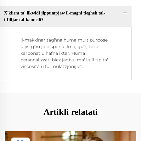
X'kliem ta' likwidi jippumpjaw il-magni tiegħek tal-
iffilljar tal-kannelli?
Il-makkinar tagħna huma multipurpose
u jistgħu jiddisponu ilma, ġuħ, xorb
karbonat u ħafna iktar. Huma
personalizzati biex jaqblu ma' kull tip ta'
viscosità u formulazzjonijiet.
Artikli relatati