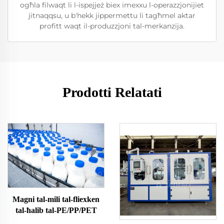
ogħla filwaqt li l-ispejjeż biex imexxu l-operazzjonijiet
jitnaqqsu, u b'hekk jippermettu li tagħmel aktar
profitt waqt il-produzzjoni tal-merkanzija.
Prodotti Relatati
Magni tal-mili tal-fliexken
tal-ħalib tal-PE/PP/PET