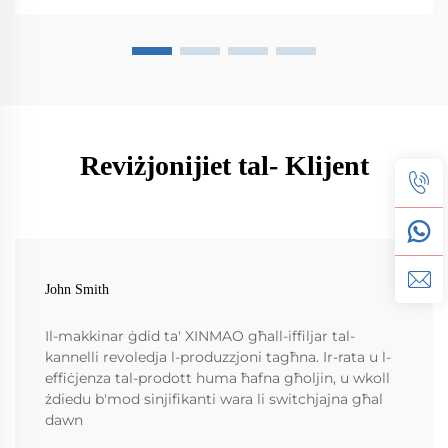
Reviżjonijiet tal- Klijent
John Smith
Il-makkinar ġdid ta' XINMAO għall-iffiljar tal-
kannelli revoledja l-produzzjoni tagħna. Ir-rata u l-
effiċjenza tal-prodott huma ħafna għoljin, u wkoll
żdiedu b'mod sinjifikanti wara li switchjajna għal
dawn