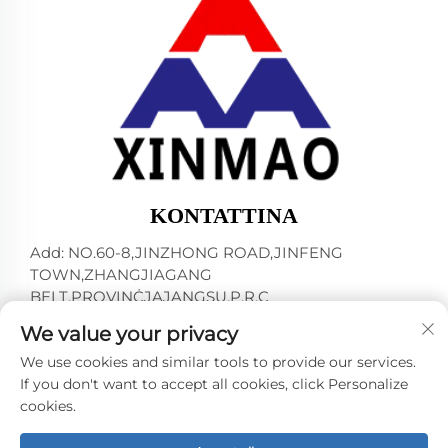
KONTATTINA
Add: NO.60-8,JINZHONG ROAD,JINFENG
TOWN,ZHANGJIAGANG
BELT,PROVINĊJAJANGSU,P.R.C
Tel:
+86-18952445692
We value your privacy
E-mail:
[email protected]
We use cookies and similar tools to provide our services.
If you don't want to accept all cookies, click Personalize
cookies.
Kopjorju © 2024 minn ZHANGJIAGANG CITY XINMAO