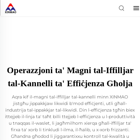
Operazzjoni ta' Magni tal-Iffilljar
tal-Kannelli ta' Effiċjenza Għolja
Aqra kif il-magni tal-iffilljar tal-kannelli minn XINMAO
jistgħu jippakkjaw likwidi b'mod effiċjenti, utli għall-
industrija tal-ippakkjar tal-likwidi. Din l-effiċjenza tgħin biex
ittejjeb il-linja ta' taħt billi ttejjeb l-effiċjenza u l-produttività
u tnaqqas il-waslet, li jagħmilhom xierqa għall-iffilljar ta'
firxa ta' xorb li tinkludi l-ilma, il-ħalib, u x-xorb frizzanti.
Għandna għodod li jiggarantixxu kontroll tal-kwalità u