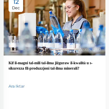
12
Dec
Kif il-magni tal-mili tal-ilma jiżguraw il-kwalità u s-
sikurezza fil-produzzjoni tal-ilma minerali?
Ara Iktar