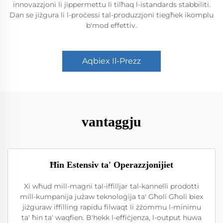
innovazzjoni li jippermettu li tilħaq l-istandards stabbiliti.
Dan se jiżgura li l-proċessi tal-produzzjoni tiegħek ikomplu
b'mod effettiv.
Aqbiex Il-Prezz
vantaggju
Ħin Estensiv ta' Operazzjonijiet
Xi wħud mill-magni tal-iffilljar tal-kannelli prodotti
mill-kumpanija jużaw teknoloġija ta' Għoli Għoli biex
jiżguraw iffilling rapidu filwaqt li żżommu l-minimu
ta' ħin ta' waqfien. B'hekk l-effiċjenza, l-output huwa