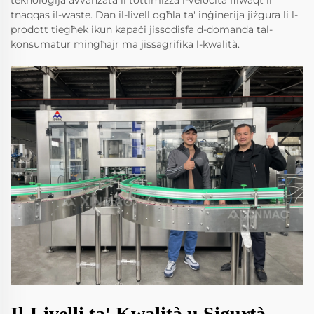
tnaqqas il-waste. Dan il-livell ogħla ta' inġinerija jiżgura li l-
prodott tiegħek ikun kapaċi jissodisfa d-domanda tal-
konsumatur mingħajr ma jissagrifika l-kwalità.
Il-Livelli ta' Kwalità u Sigurtà