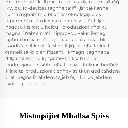
implimentati f'kull parti tal-industrija tal-imballaġġ
likwidu. Id-devices tagħna ta' iffilljar tal-kannelli
huma mgħammra bl-aħjar teknoloġiji biex
jippermettu tipi diversi ta' proċessi ta' iffilljar li
jnaqqsu l-iskart u jtejbu l-produzzjoni għal kull
magna. B'rabta ma' li nipprovdu valur, il-magni
tagħna huma maħluqa biex ikunu affidabbli u
jissodisfaw il-kwalità. Minn il-jiġijiet għall-birra fil-
kannelli sal-bibien frizzanti, il-magni tagħna ta'
iffilljar tal-kannelli jiżguraw li tikseb l-aħjar
produzzjoni possibbli għall-delizzji kulinari tiegħek.
Il-linja ta' produzzjoni tiegħek se tkun qed taħdem
bħal magna li taħdem tajjeb fejn kollox jaħdem
f'sinfonija perfetta.
Mistoqsijiet Mħallsa Spiss