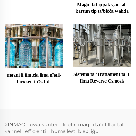
Magni tal-ippakkjar tal-
kartun tip ta'biċċa waħda
Sistema ta 'Trattament ta' l-
magni li jimtela ilma għall-
Ilma Reverse Osmosis
fliexken ta'5-15L
XINMAO huwa kuntent li joffri magni ta' iffilljar tal-
kannelli effiċjenti li huma lesti biex jiġu