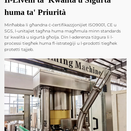
huma ta' Priurità
Minħabba li għandna ċ-ċertifikazzjonijiet ISO9001, CE u
SGS, l-unitajiet tagħna huma magħmula minn standards
ta' kwalità u sigurtà għolja. Din l-aderenza tiżgura li l-
proċessi tiegħek huma fl-istrateġiji u l-prodotti tiegħek
protetti tajjeb.