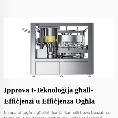
Ipprova t-Teknoloġija għall-
Effiċjenzi u Effiċjenza Ogħla
L-apparat tagħna għall-iffiljar tal-kannelli huwa bbażat fuq
teknoloġija avvanzata li tottimizza l-veloċità filwaqt li