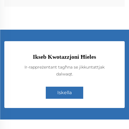
Ikseb Kwotazzjoni Ħieles
Ir-rappreżentant tagħna se jikkuntattjak
dalwaqt.
Iskella