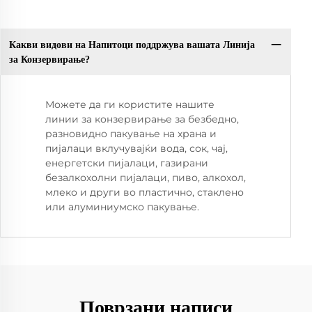
Какви видови на Напитоци поддржува вашата Линија
за Конзервирање?
Можете да ги користите нашите
линии за конзервирање за безбедно,
разновидно пакување на храна и
пијалаци вклучувајќи вода, сок, чај,
енергетски пијалаци, газирани
безалкохолни пијалаци, пиво, алкохол,
млеко и други во пластично, стаклено
или алуминиумско пакување.
Поврзани написи