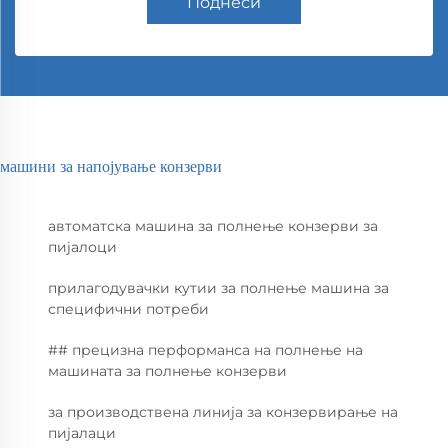
Поднеси
машини за напојување конзерви
автоматска машина за полнење конзерви за
пијалоци
прилагодувачки кутии за полнење машина за
специфични потреби
## прецизна перформанса на полнење на
машината за полнење конзерви
за производствена линија за конзервирање на
пијалаци