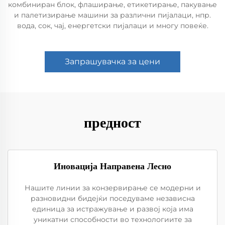
комбиниран блок, флаширање, етикетирање, пакување
и палетизирање машини за различни пијалаци, нпр.
вода, сок, чај, енергетски пијалаци и многу повеќе.
Запрашувачка за цени
предност
Иновација Направена Лесно
Нашите линии за конзервирање се модерни и
разновидни бидејќи поседуваме независна
единица за истражување и развој која има
уникатни способности во технологиите за