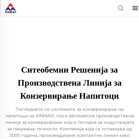
Ситеобемни Решенија за
Производствена Линија за
Конзервирање Напитоци
Погледнете ги системите за конзервирање на
напитоци на XINMAO, тоа е автоматска производствена
линија за конзервирање која е погодна за индустријата
за пакување течности. Компанија која се истакнува од
2005 година, произведуваме комплетни линии како