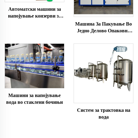
Автоматски машини за
напојување конзерви за
гасирани пијалоци
Машина За Пакување Во
Једно Делово Опаковно
Картонче
Машини за напојување
вода во стаклени бочињи
Систем за трактовка на
вода