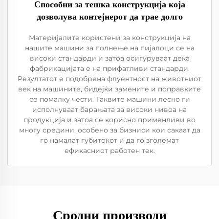
Способни за тешка конструкција која
дозволува контејнерот да трае долго
Материјалите користени за конструкција на
нашите машини за полнење на пијалоци се на
високи стандарди и затоа осигуруваат дека
фабрикацијата е на прифатливи стандарди.
Резултатот е подобрена флуентност на животниот
век на машините, бидејќи замените и поправките
се помалку чести. Таквите машини лесно ги
исполнуваат барањата за високи нивоа на
продукција и затоа се корисно применливи во
многу средини, особено за бизниси кои сакаат да
го намалат губитокот и да го зголемат
ефикасниот работен тек.
Сродни производи