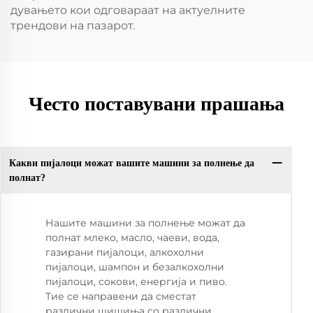
дувањето кои одговараат на актуелните
трендови на пазарот.
Често поставувани прашања
Какви пијалоци можат вашите машини за полнење да
полнат?
Нашите машини за полнење можат да
полнат млеко, масло, чаеви, вода,
газирани пијалоци, алкохолни
пијалоци, шампон и безалкохолни
пијалоци, сокови, енергија и пиво.
Тие се направени да сместат
различни шишиња со различни