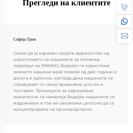
Прегледи на клиентите
Софија Грин
Сакам да ја изразам својата задоволство од
користењето на машините за полнење
пијалаци на XINMAO, бидејќи ги користиме
нивните машини веќе повеќе од две години и
досега е одлично, изгледа дека машините се
справуваат со секој предизвик што им е
поставен. Трошоците за одржување
значително се намалија бидејќи машините се
издржливи и тоа ни овозможи целосно да се
концентрираме на производството.