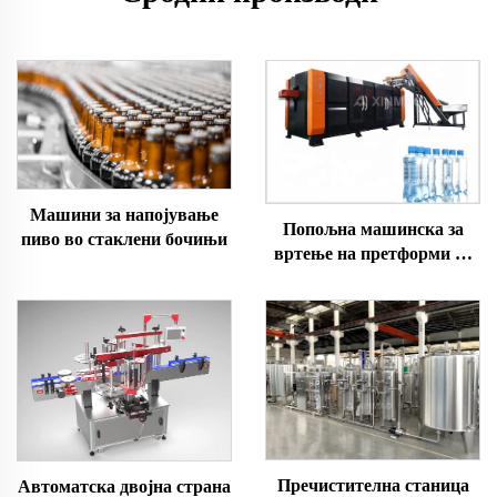
Машини за напојување
Попољна машинска за
пиво во стаклени бочињи
вртење на претформи од
PET со променлив агол
Пречистителна станица
Автоматска двојна страна