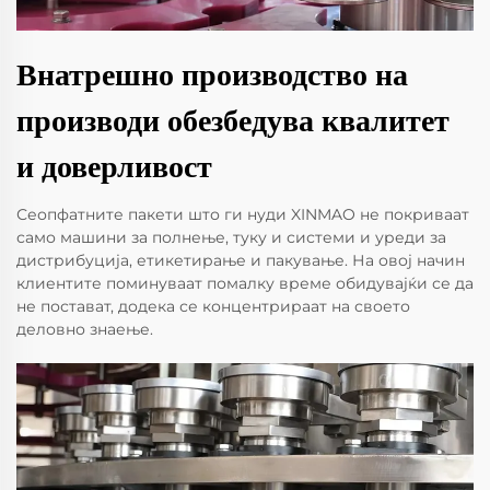
Внатрешно производство на
производи обезбедува квалитет
и доверливост
Сеопфатните пакети што ги нуди XINMAO не покриваат
само машини за полнење, туку и системи и уреди за
дистрибуција, етикетирање и пакување. На овој начин
клиентите поминуваат помалку време обидувајќи се да
не постават, додека се концентрираат на своето
деловно знаење.