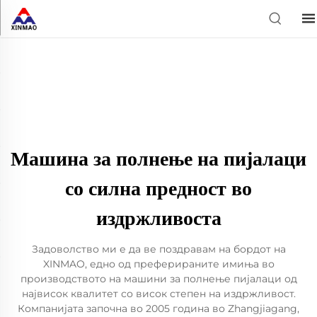
Машина за полнење на пијалаци
со силна предност во
издржливоста
Задоволство ми е да ве поздравам на бордот на
XINMAO, едно од преферираните имиња во
производството на машини за полнење пијалаци од
највисок квалитет со висок степен на издржливост.
Компанијата започна во 2005 година во Zhangjiagang,