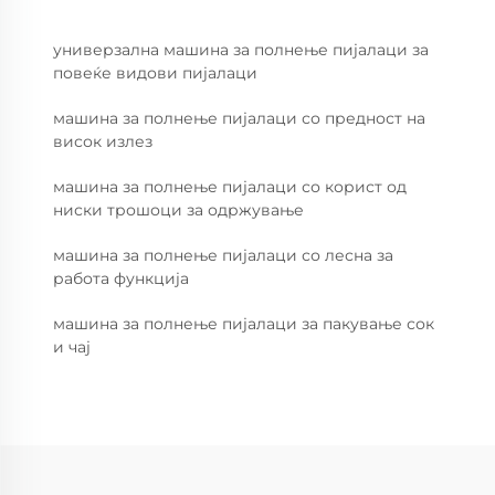
универзална машина за полнење пијалаци за
повеќе видови пијалаци
машина за полнење пијалаци со предност на
висок излез
машина за полнење пијалаци со корист од
ниски трошоци за одржување
машина за полнење пијалаци со лесна за
работа функција
машина за полнење пијалаци за пакување сок
и чај