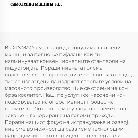
самолепна машина за
етикетирање
Во XINMAO, сме горди да понудиме сложени
машини за полнење пијалаци кои ги
надминуваат конвенционалните стандарди на
индустријата. Поради нивната голема
подготвеност во практичните основи на отпадот,
тие се изградени да издржат строгите услови на
масовното производство. Ние се стремиме кон
брза квалитет. Нашите услуги се насочени кон
подобрување на оперативниот процес на
вашите вработени, намалување на времето на
чекање и генерирање на големи приходи.
Поради нашиот фокус на истражување и развој,
ние сме во можност да развиеме технолошки
напредни, иновативни идеи во полнењето и