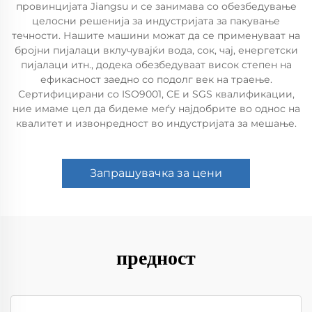
провинцијата Jiangsu и се занимава со обезбедување
целосни решенија за индустријата за пакување
течности. Нашите машини можат да се применуваат на
бројни пијалаци вклучувајќи вода, сок, чај, енергетски
пијалаци итн., додека обезбедуваат висок степен на
ефикасност заедно со подолг век на траење.
Сертифицирани со ISO9001, CE и SGS квалификации,
ние имаме цел да бидеме меѓу најдобрите во однос на
квалитет и извонредност во индустријата за мешање.
Запрашувачка за цени
предност