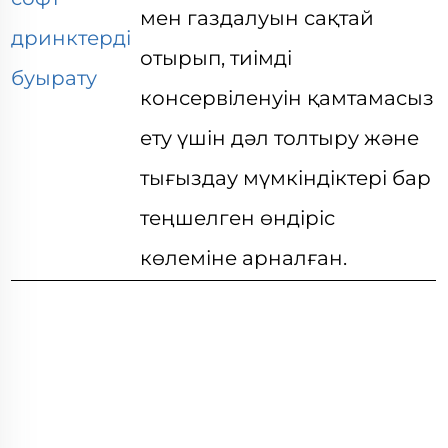
мен газдалуын сақтай
дринктерді
отырып, тиімді
буырату
консервіленуін қамтамасыз
ету үшін дәл толтыру және
тығыздау мүмкіндіктері бар
теңшелген өндіріс
көлеміне арналған.