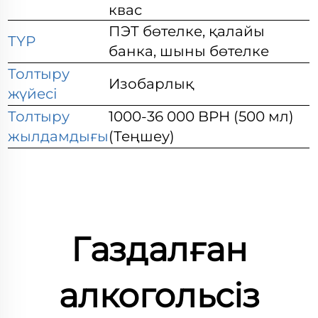
квас
ПЭТ бөтелке, қалайы
ТҮР
банка, шыны бөтелке
Толтыру
Изобарлық
жүйесі
Толтыру
1000-36 000 BPH (500 мл)
жылдамдығы
(Теңшеу)
Газдалған
алкогольсіз