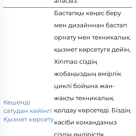
аласыз.
Бастапқы кеңес беру
мен дизайннан бастап
орнату мен техникалық
қызмет көрсетуге дейін,
Xinmao сіздің
жобаңыздың өмірлік
циклі бойына жан-
жақты техникалық
Кешенді
қолдау көрсетеді. Біздің
сатудан кейінгі
Қызмет көрсету
кәсіби командамыз
сіздің өндірістік