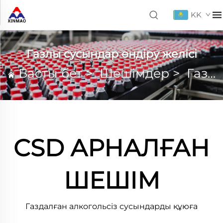
KK
Газлы сусындар өндіру желісі
Басты бет
>
Шешімдер
>
Газлы сусындар өндіру желісі
CSD АРНАЛҒАН
ШЕШІМ
Газдалған алкогольсіз сусындарды құюға