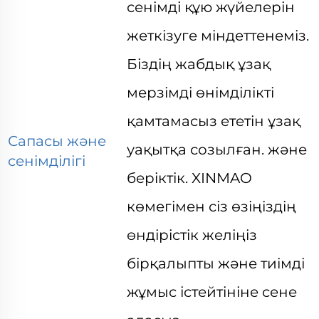
сенімді құю жүйелерін
жеткізуге міндеттенеміз.
Біздің жабдық ұзақ
мерзімді өнімділікті
қамтамасыз ететін ұзақ
Сапасы және
уақытқа созылған.
және
сенімділігі
беріктік. XINMAO
көмегімен сіз өзіңіздің
өндірістік желіңіз
бірқалыпты және тиімді
жұмыс істейтініне сене