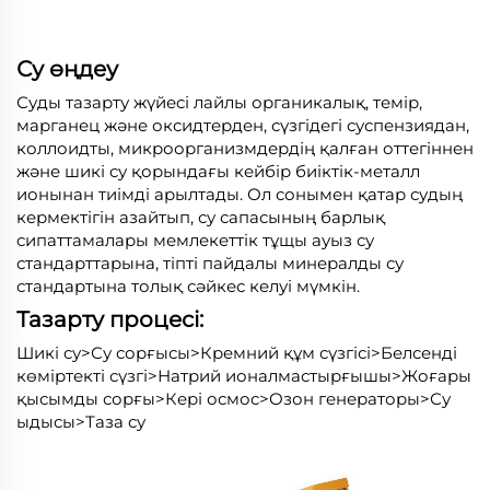
Су өңдеу
Суды тазарту жүйесі лайлы органикалық, темір,
марганец және оксидтерден, сүзгідегі суспензиядан,
коллоидты, микроорганизмдердің қалған оттегіннен
және шикі су қорындағы кейбір биіктік-металл
ионынан тиімді арылтады. Ол сонымен қатар судың
кермектігін азайтып, су сапасының барлық
сипаттамалары мемлекеттік тұщы ауыз су
стандарттарына, тіпті пайдалы минералды су
стандартына толық сәйкес келуі мүмкін.
Тазарту процесі:
Шикі су>Су сорғысы>Кремний құм сүзгісі>Белсенді
көміртекті сүзгі>Натрий ионалмастырғышы>Жоғары
қысымды сорғы>Кері осмос>Озон генераторы>Су
ыдысы>Таза су