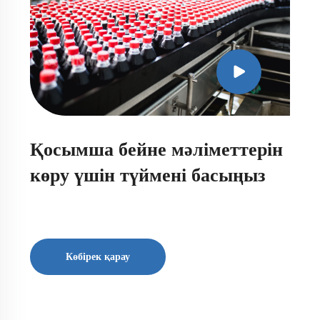
Қосымша бейне мәліметтерін
көру үшін түймені басыңыз
Көбірек қарау