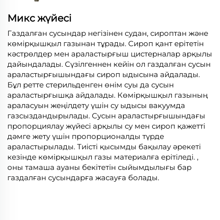
Микс жүйесі
Газдалған сусындар негізінен судан, сироптан және
көмірқышқыл газынан тұрады. Сироп қант ерітетін
кәстрөлдер мен араластырғыш цистерналар арқылы
дайындалады. Сүзілгеннен кейін ол газдалған сусын
араластырғышындағы сироп ыдысына айдалады.
Бұл ретте стерильденген өнім суы да сусын
араластырғышқа айдалады. Көмірқышқыл газының
араласуын жеңілдету үшін су ыдысы вакуумда
газсыздандырылады. Сусын араластырғышындағы
пропорциялау жүйесі арқылы су мен сироп қажетті
дәмге жету үшін пропорционалды түрде
араластырылады. Тиісті қысымды бақылау әрекеті
кезінде көмірқышқыл газы материалға ерітіледі. ,
оны тамаша ауаны бекітетін сыйымдылығы бар
газдалған сусындарға жасауға болады.