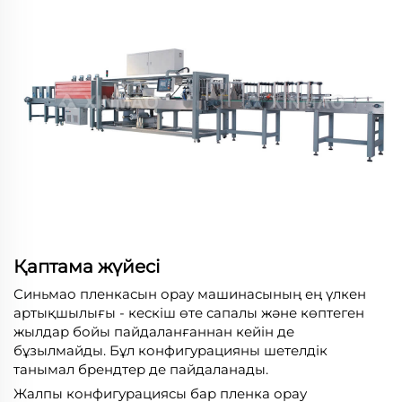
Қаптама жүйесі
Синьмао пленкасын орау машинасының ең үлкен
артықшылығы - кескіш өте сапалы және көптеген
жылдар бойы пайдаланғаннан кейін де
бұзылмайды. Бұл конфигурацияны шетелдік
танымал брендтер де пайдаланады.
Жалпы конфигурациясы бар пленка орау