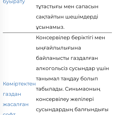
буырату
тұтастығы мен сапасын
сақтайтын шешімдерді
ұсынамыз.
Консервілер беріктігі мен
ыңғайлылығына
байланысты газдалған
алкогольсіз сусындар үшін
танымал таңдау болып
Көміртектен
табылады. Синьмаоның
газдан
консервілеу желілері
жасалған
сусындардың балғындығы
софт