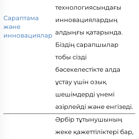
технологиясындағы
Сараптама
инновациялардың
және
алдыңғы қатарында.
инновациялар
Біздің сарапшылар
тобы сізді
бәсекелестікте алда
ұстау үшін озық
шешімдерді үнемі
әзірлейді және енгізеді.
Әрбір тұтынушының
жеке қажеттіліктері бар,