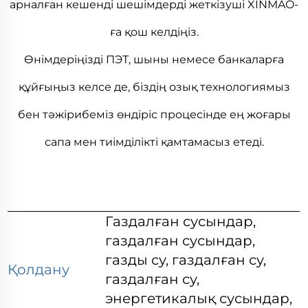
арналған кешенді шешімдерді жеткізуші XINMAO-
ға қош келдіңіз.
Өнімдеріңізді ПЭТ, шыны немесе банкаларға
құйғыңыз келсе де, біздің озық технологиямыз
бен тәжірибеміз өндіріс процесінде ең жоғары
сапа мен тиімділікті қамтамасыз етеді.
Газдалған сусындар,
газдалған сусындар,
газды су, газдалған су,
Қолдану
газдалған су,
энергетикалық сусындар,