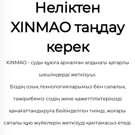
Неліктен
XINMAO таңдау
керек
XINMAO - суды құюға арналған алдыңғы қатарлы
шешімдерді жеткізуші.
Біздің озық технологияларымыз бен салалық
тәжірибеміз сіздің жеке қажеттіліктеріңізді
қанағаттандыруға бейімделген тиімді, жоғары
сапалы құю жүйелерін жеткізуді қамтамасыз етеді.