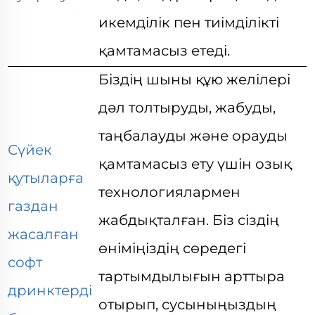
икемділік пен тиімділікті
қамтамасыз етеді.
Біздің шыны құю желілері
дәл толтыруды, жабуды,
таңбалауды және орауды
Сүйек
қамтамасыз ету үшін озық
қутыларға
технологиялармен
газдан
жабдықталған. Біз сіздің
жасалған
өніміңіздің сөредегі
софт
тартымдылығын арттыра
дринктерді
отырып, сусыныңыздың