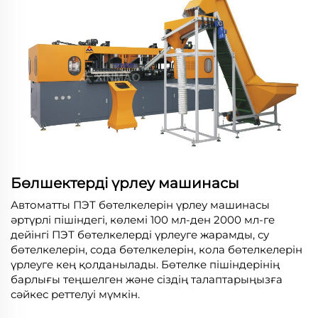
Бөлшектерді үрлеу машинасы
Автоматты ПЭТ бөтелкелерін үрлеу машинасы
әртүрлі пішіндегі, көлемі 100 мл-ден 2000 мл-ге
дейінгі ПЭТ бөтелкелерді үрлеуге жарамды, су
бөтелкелерін, сода бөтелкелерін, кола бөтелкелерін
үрлеуге кең қолданылады. Бөтелке пішіндерінің
барлығы теңшелген және сіздің талаптарыңызға
сәйкес реттелуі мүмкін.