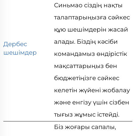
Синьмао сіздің нақты
талаптарыңызға сәйкес
құю шешімдерін жасай
алады. Біздің кәсіби
Дербес
шешімдер
командамыз өндірістік
мақсаттарыңыз бен
бюджетіңізге сәйкес
келетін жүйені жобалау
және енгізу үшін сізбен
тығыз жұмыс істейді.
Біз жоғары сапалы,