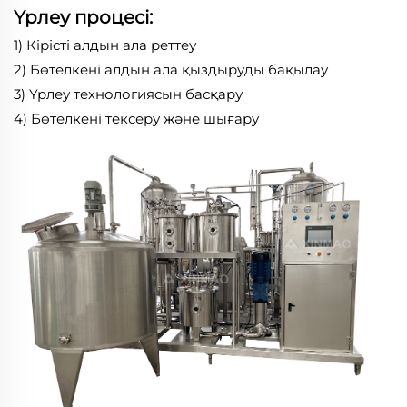
Үрлеу процесі:
1) Кірісті алдын ала реттеу
2) Бөтелкені алдын ала қыздыруды бақылау
3) Үрлеу технологиясын басқару
4) Бөтелкені тексеру және шығару