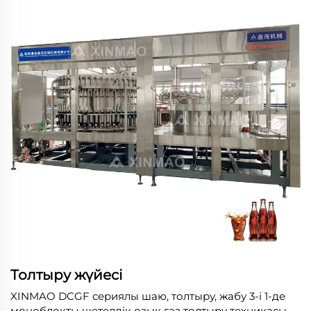
Толтыру жүйесі
XINMAO DCGF сериялы шаю, толтыру, жабу 3-і 1-де
моноблокты шетелдік озық газ толтыру техникасы -