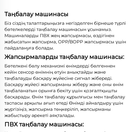
Таңбалау машинасы
Біз сіздің талаптарыңызға негізделген бірнеше түрлі
бөтелкелерді таңбалау машинасын ұсынамыз.
Машиналарды ПВХ жең жапсырмасы, өздігінен
жабысатын жапсырма, OPP/BOPP жапсырмасы үшін
пайдалануға болады.
Жапсырмаларды таңбалау машинасы:
Бөтелкені бөлу механизмі өнімдерді бөлгеннен
кейін сенсор өнімнің өтуін анықтайды және
таңбалауды басқару жүйесіне сигнал жібереді.
Басқару жүйесі жапсырманы жіберу және оны өнім
таңбаланатын орынға бекіту үшін қозғалтқышты
басқарады. Өнім таңбалау құрылғысы мен таңбалау
таспасы арқылы ағып өтеді Өнімді айналдыру үшін
жүргізіңіз, жапсырма төңкеріліп, жапсырманы
жабыстыру әрекеті аяқталады.
ПВХ таңбалау машинасы: