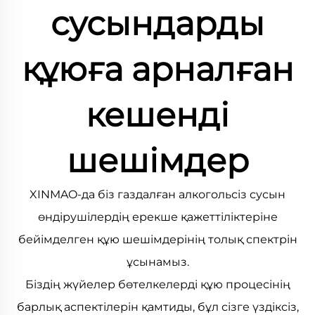
сусындарды
құюға арналған
кешенді
шешімдер
XINMAO-да біз газдалған алкогольсіз сусын
өндірушілердің ерекше қажеттіліктеріне
бейімделген құю шешімдерінің толық спектрін
ұсынамыз.
Біздің жүйелер бөтелкелерді құю процесінің
барлық аспектілерін қамтиды, бұл сізге үздіксіз,