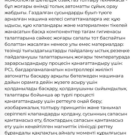
бұл жоғары өнімді толық автоматты сұйық орау
жабдығы. Газдалған сусындарды буып-түюге
арналған машина келесі сипаттамаларға ие: құю
ыдысы, құю клапандары және материалмен тікелей
жанасатын басқа компоненттер тағам гигиенасы
талаптарына сәйкес жоғары сапалы тот баспайтын
болаттан жасалған немесе улы емес материалдар:
төзімді тығыздағыштарды пайдалану ыстық резеңке
пайдаланушы талаптарының жоғары температурада
зарарсыздандыру процесін қанағаттандыру үшін:
PCL бағдарламаланатын контроллері жиілікті
автоматты басқару арқылы бөтелкеден машинаға
дайын орамға дейін жүзеге асыру үшін
қолданылады басқару, қолданушыны сыйымдылық
талаптары бойынша әр түрлі процесті
қанағаттандыру үшін реттеуге оңай беру;
изобарикалық толтыру принципін және танымал
серіппелі клапандарды қолдану, сусынның сапасын
қамтамасыз ету, блоктардың сапасын қамтамасыз
ету үшін кеңейтілген магниттік ілінісуді реттеу
бұрандалы қақпақтың айналу моменті құрылғысын