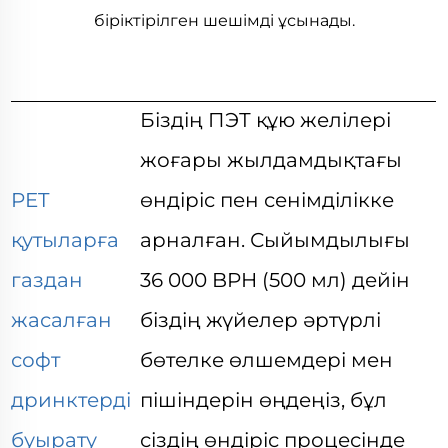
біріктірілген шешімді ұсынады.
Біздің ПЭТ құю желілері
жоғары жылдамдықтағы
PET
өндіріс пен сенімділікке
қутыларға
арналған. Сыйымдылығы
газдан
36 000 BPH (500 мл) дейін
жасалған
біздің жүйелер
әртүрлі
софт
бөтелке өлшемдері мен
дринктерді
пішіндерін өңдеңіз, бұл
буырату
сіздің өндіріс процесінде