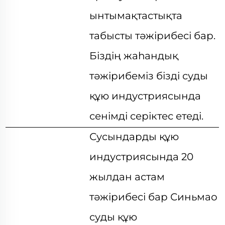
ынтымақтастықта
табысты тәжірибесі бар.
Біздің жаһандық
тәжірибеміз бізді суды
құю индустриясында
сенімді серіктес етеді.
Сусындарды құю
индустриясында 20
жылдан астам
тәжірибесі бар Синьмао
суды құю