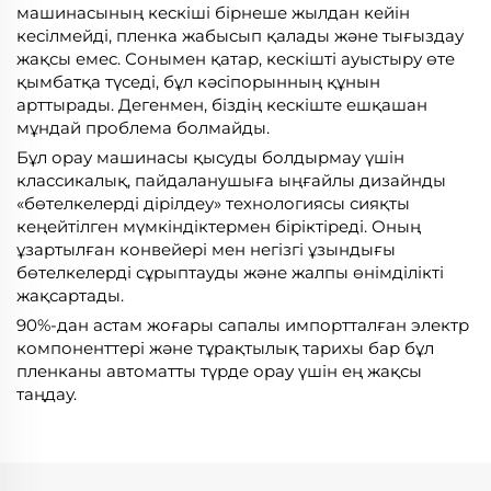
машинасының кескіші бірнеше жылдан кейін
кесілмейді, пленка жабысып қалады және тығыздау
жақсы емес. Сонымен қатар, кескішті ауыстыру өте
қымбатқа түседі, бұл кәсіпорынның құнын
арттырады. Дегенмен, біздің кескіште ешқашан
мұндай проблема болмайды.
Бұл орау машинасы қысуды болдырмау үшін
классикалық, пайдаланушыға ыңғайлы дизайнды
«бөтелкелерді дірілдеу» технологиясы сияқты
кеңейтілген мүмкіндіктермен біріктіреді. Оның
ұзартылған конвейері мен негізгі ұзындығы
бөтелкелерді сұрыптауды және жалпы өнімділікті
жақсартады.
90%-дан астам жоғары сапалы импортталған электр
компоненттері және тұрақтылық тарихы бар бұл
пленканы автоматты түрде орау үшін ең жақсы
таңдау.