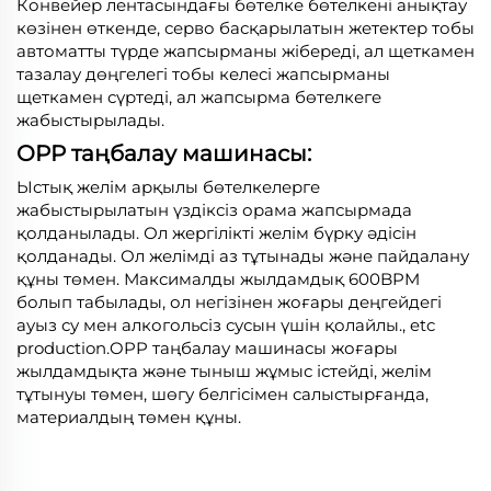
Конвейер лентасындағы бөтелке бөтелкені анықтау
көзінен өткенде, серво басқарылатын жетектер тобы
автоматты түрде жапсырманы жібереді, ал щеткамен
тазалау дөңгелегі тобы келесі жапсырманы
щеткамен сүртеді, ал жапсырма бөтелкеге
жабыстырылады.
OPP таңбалау машинасы:
Ыстық желім арқылы бөтелкелерге
жабыстырылатын үздіксіз орама жапсырмада
қолданылады. Ол жергілікті желім бүрку әдісін
қолданады. Ол желімді аз тұтынады және пайдалану
құны төмен. Максималды жылдамдық 600BPM
болып табылады, ол негізінен жоғары деңгейдегі
ауыз су мен алкогольсіз сусын үшін қолайлы., etc
production.OPP таңбалау машинасы жоғары
жылдамдықта және тыныш жұмыс істейді, желім
тұтынуы төмен, шөгу белгісімен салыстырғанда,
материалдың төмен құны.