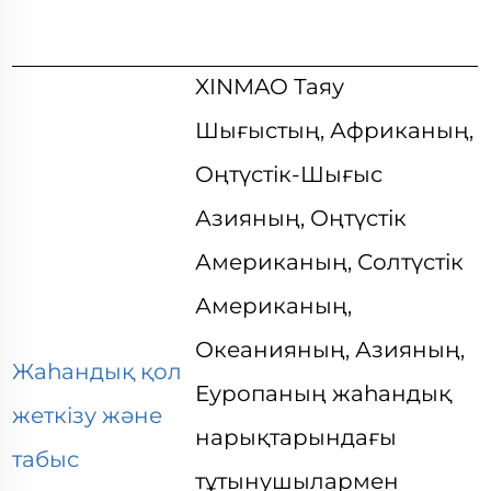
XINMAO Таяу
Шығыстың, Африканың,
Оңтүстік-Шығыс
Азияның, Оңтүстік
Американың, Солтүстік
Американың,
Океанияның, Азияның,
Жаһандық қол
Еуропаның жаһандық
жеткізу және
нарықтарындағы
табыс
тұтынушылармен