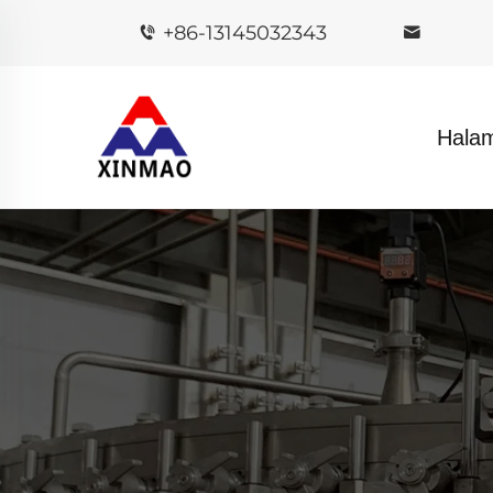
+86-13145032343
Hala