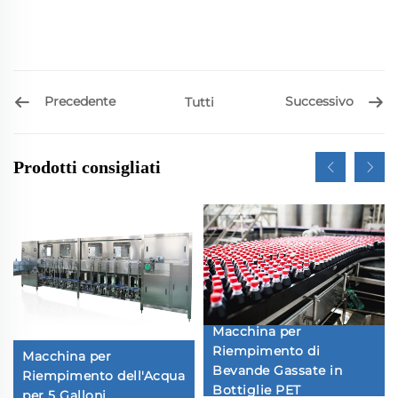
Precedente
Successivo
Tutti
Prodotti consigliati
Macchina per
Riempimento di
Macchina per
Bevande Gassate in
Riempimento dell'Acqua
Bottiglie PET
per 5 Galloni