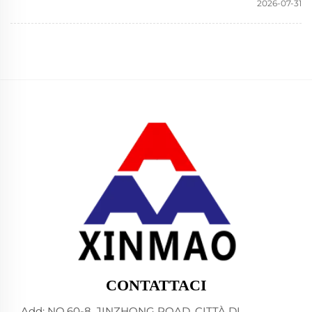
2026-07-31
CONTATTACI
Add: NO.60-8, JINZHONG ROAD, CITTÀ DI