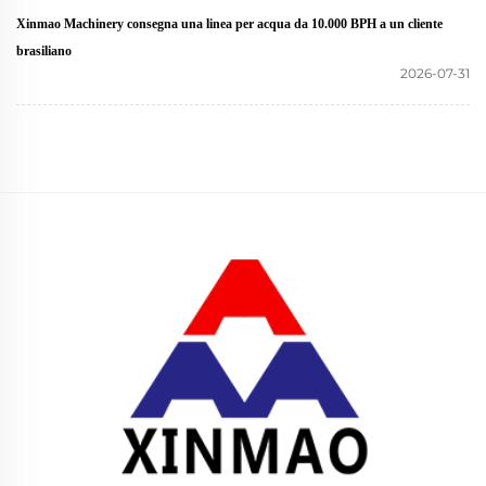
Xinmao Machinery consegna una linea per acqua da 10.000 BPH a un cliente
brasiliano
2026-07-31