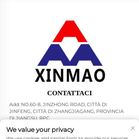
CONTATTACI
Add: NO.60-8, JINZHONG ROAD, CITTÀ DI
JINFENG, CITTÀ DI ZHANGJIAGANG, PROVINCIA
DI JIANGSU, RPC
Tel:
+86-13145032343
We value your privacy
E-mail:
[email protected]
We use cookies and similar tools to provide our services.