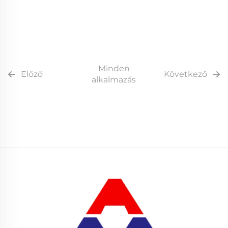
Minden
Előző
Következő
alkalmazás