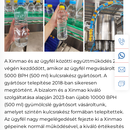
A Xinmao és az ügyfél közötti együttműködés 2017
végén kezdődött, amikor az ügyfél megvásárolt egy
5000 BPH (500 ml) kulcsrakész gyártósort. A
gyártósor telepítése 2018-ban sikeresen
megtörtént. A bizalom és a Xinmao kiváló
szolgáltatása alapján 2023-ban újabb 10000 BPH
(500 ml) gyümölcslé gyártósort vásároltunk,
amelyet szintén kulcsrakész formában telepítettek.
Az ügyfél nagy megelégedését fejezte ki a Xinmao
gépeinek normál működésével, a kiváló értékesítés