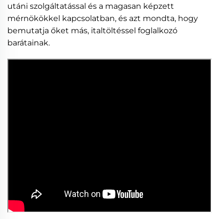
utáni szolgáltatással és a magasan képzett
mérnökökkel kapcsolatban, és azt mondta, hogy
bemutatja őket más, italtöltéssel foglalkozó
barátainak.