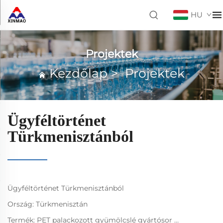
HU
Projektek
Kezdőlap
>
Projektek
Ügyféltörténet
Türkmenisztánból
Ügyféltörténet Türkmenisztánból
Ország: Türkmenisztán
Termék: PET palackozott gyümölcslé gyártósor