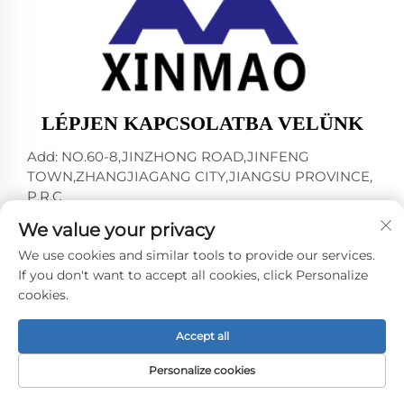
LÉPJEN KAPCSOLATBA VELÜNK
Add: NO.60-8,JINZHONG ROAD,JINFENG
TOWN,ZHANGJIAGANG CITY,JIANGSU PROVINCE,
P.R.C
Telefon:
+86-13145032343
We value your privacy
E-mail:
[email protected]
We use cookies and similar tools to provide our services.
If you don't want to accept all cookies, click Personalize
cookies.
Copyright © 2024 ZHANGJIAGANG CITY XINMAO
DRINK MACHINERY CO.,LTD. -
Adatvédelmi irányelv
Accept all
Personalize cookies