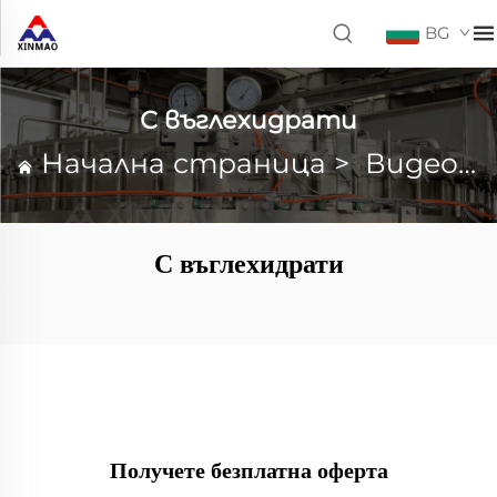
BG
С въглехидрати
Начална страница
>
Видео
>
С въглехидрати
Получете безплатна оферта