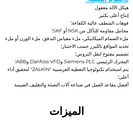
آلة معقول 
لى بكثير 
لشطف عالية الكفاءة؛ 
مة للتآكل من NSK أو SKF؛ 
ملء الصمام الميكانيكي، ملء مقياس التدفق، ملء الوزن أو ملء 
لمواقع بالليزر حسب الاختيار؛ 
فتوح لنقل التروس؛ 
Siemens وDanfoss VFD وABB؛ 
يتم استخدام تكنولوجيا التغطية الفرنسية "ZALKIN" لتحقيق أداء 
اعد العمل في صناعة آلات التعبئة والتغليف الصينية 
الميزات