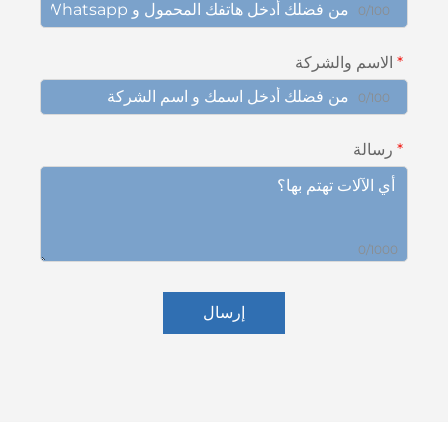
0/10
اسم والشركة
0/10
الة
0/10
إرسال