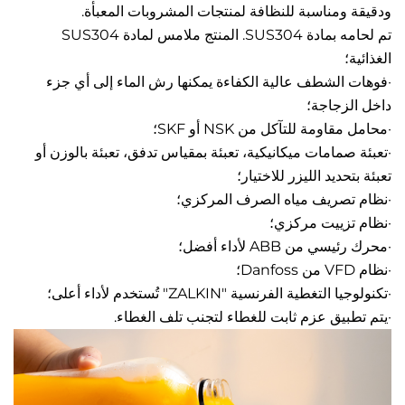
ومناسبة للنظافة لمنتجات المشروبات المعبأة. 
تم لحامه بمادة SUS304. المنتج ملامس لمادة SUS304 
 
·فوهات الشطف عالية الكفاءة يمكنها رش الماء إلى أي جزء 
زجاجة؛   
ومة للتآكل من NSK أو SKF؛   
·تعبئة صمامات ميكانيكية، تعبئة بمقياس تدفق، تعبئة بالوزن أو 
حديد الليزر للاختيار؛   
صريف مياه الصرف المركزي؛   
زييت مركزي؛   
ن ABB لأداء أفضل؛   
طية الفرنسية "ZALKIN" تُستخدم لأداء أعلى؛   
بيق عزم ثابت للغطاء لتجنب تلف الغطاء. 