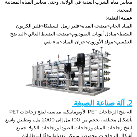
معايير مياه الشرب العذبة في الولاية، وحتى معايير المياه المعدنية 
 
تنقية: 
المياه الخام>مضخة المياه>فلتر رمل السيليكا>فلتر الكربون 
النشط>مبادل أيونات الصوديوم>مضخة الضغط العالي>التناضح 
مولد الأوزون>خزان المياه>ماء نقي 
آلة نفخ الزجاجات PET الأوتوماتيكية مناسبة لنفخ زجاجات PET 
بأشكال مختلفة، بحجم من 100 مل إلى 2000 مل، وتطبيق واسع 
لنفخ زجاجات المياه وزجاجات الصودا وزجاجات الكولا. جميع 
لزجاجات مخصصة ويمكن تعديلها وفقًا لمتطلباتك. 