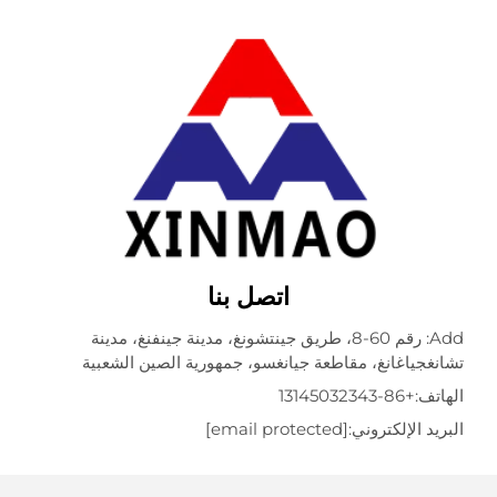
اتصل بنا
Add: رقم 60-8، طريق جينتشونغ، مدينة جينفنغ، مدينة
جياغانغ، مقاطعة جيانغسو، جمهورية الصين الشعبية
ف:
+86-13145032343
 الإلكتروني:
[email protected]