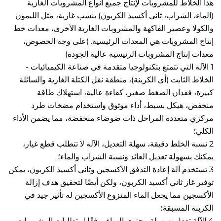
هذا الخلاط للمشروبات لإنتاج جميع أنواع المشروبات الغازية 
(الماء، الشراب، ثاني أكسيد الكربون) بنسب غازية، مثل الليمون 
والكولا وعصير الفاكهة والمشروبات الغازية الأخرى، معدات خط 
إنتاج المشروبات هي المعدات الرئيسية. (على وجه الخصوص، 
نتاج المشروبات الرئيسية عالية الجودة) 
1 الآلة التي تتمتع بتكنولوجيا متقدمة في صناعة الكيميائيات - 
الخلاط الثابت (أي الكربنة)، منطقة نقل الكتلة الغازية والسائلة 
كبيرة، فقدان الضغط صغير، كفاءة عالية، استهلاك طاقة 
منخفض، هيكل بسيط، أداء موثوق واستخدام مضخات طرد 
مركزي متعددة المراحل ذات ضوضاء منخفضة، مما يضمن الأداء 
 
2 نسبة الخلط دقيقة، سهلة التعديل، الآلة لا تتطلب قطع غيار، 
سهولة تعديل العائد ونسبة الشراب والماء؛   
3 تستخدم آلة إعادة التدفق الأكسجين وثاني أكسيد الكربون، يمكن 
توفير غاز ثاني أكسيد الكربون، ولكن أيضًا لتحقيق هدف إزالة 
الأكسجين مما يجعل الماء المنزوع الأكسجين له تأثير جيد في 
المسبقة؛   
4 الآلة تعدل بسهولة محتوى الهواء، وفقًا لمتطلبات المشروبات 