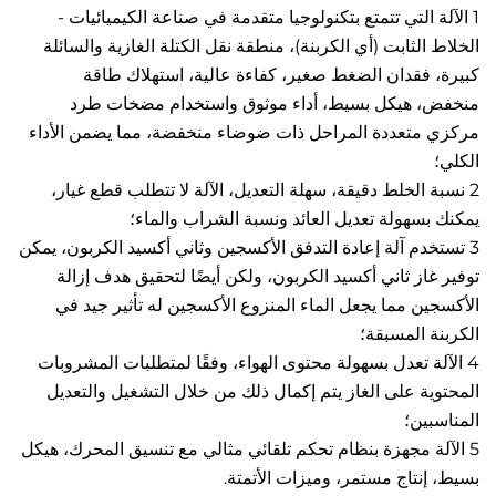
1 الآلة التي تتمتع بتكنولوجيا متقدمة في صناعة الكيميائيات - 
الخلاط الثابت (أي الكربنة)، منطقة نقل الكتلة الغازية والسائلة 
كبيرة، فقدان الضغط صغير، كفاءة عالية، استهلاك طاقة 
منخفض، هيكل بسيط، أداء موثوق واستخدام مضخات طرد 
مركزي متعددة المراحل ذات ضوضاء منخفضة، مما يضمن الأداء 
 
2 نسبة الخلط دقيقة، سهلة التعديل، الآلة لا تتطلب قطع غيار، 
سهولة تعديل العائد ونسبة الشراب والماء؛   
3 تستخدم آلة إعادة التدفق الأكسجين وثاني أكسيد الكربون، يمكن 
توفير غاز ثاني أكسيد الكربون، ولكن أيضًا لتحقيق هدف إزالة 
الأكسجين مما يجعل الماء المنزوع الأكسجين له تأثير جيد في 
المسبقة؛   
4 الآلة تعدل بسهولة محتوى الهواء، وفقًا لمتطلبات المشروبات 
المحتوية على الغاز يتم إكمال ذلك من خلال التشغيل والتعديل 
ن؛   
5 الآلة مجهزة بنظام تحكم تلقائي مثالي مع تنسيق المحرك، هيكل 
نتاج مستمر، وميزات الأتمتة.   