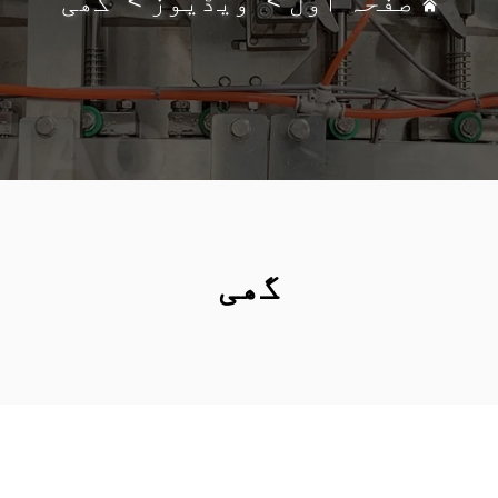
صفحہ اول
>
ویڈیوز
>
گھی
گھی