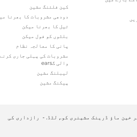
کین فلئنگ مشین
دودھی مشروبات کا بھرنا می
یں
تیل کا بھرنا میکن
بلٹوں کو فول میکن
پانی کا معالجہ نظام
مشروبات کی پہلی جاری کرنے
والی گears
لیبلنگ مشین
پیکنگ مشین
رازداری کی