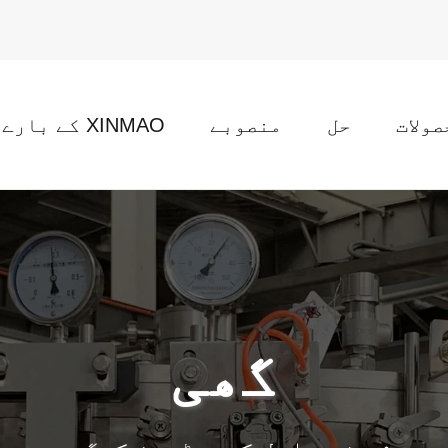
صولات
حل
منصوبے
XINMAO کے بارے میں
گھی