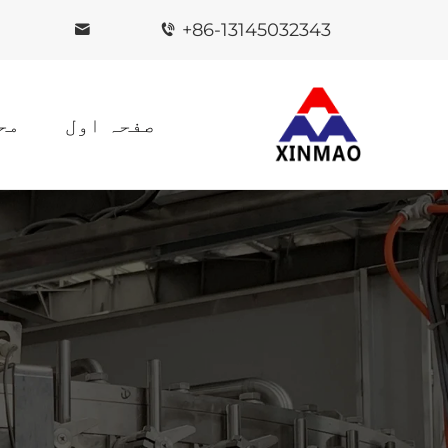
+86-13145032343
صفحہ اول
مح