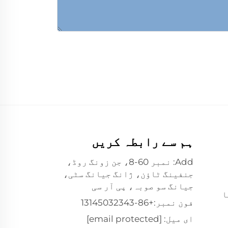
ہم سے رابطہ کریں
Add: نمبر 60-8، جن زونگ روڈ،
جنفینگ ٹاؤن، ژانگ جیانگ سٹی،
جیانگ سو صوبہ، پی آر سی
ا
فون نمبر:
+86-13145032343
ای میل:
[email protected]