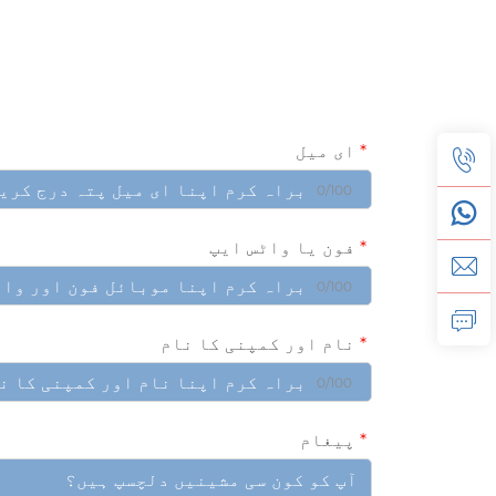
ای میل
0/100
فون یا واٹس ایپ
0/100
نام اور کمپنی کا نام
0/100
پیغام