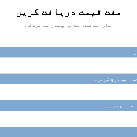
مفت قیمت دریافت کریں
ہمارا نمائندہ جلد ہی آپ سے رابطہ کرے گا۔