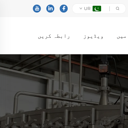
UR
ویڈیوز
رابطہ کریں