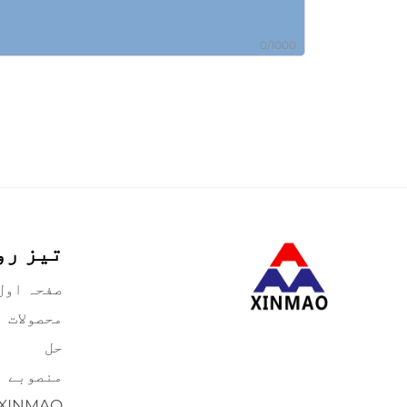
0/1000
تیز رو
صفحہ اول
محصولات
حل
منصوبے
XINMAO کے بارے میں