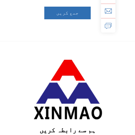
جمع کریں
ہم سے رابطہ کریں