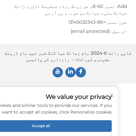
Add: نمبر 60-8، جن زونگ روڈ، جنفینگ ٹاؤن، ژانگ
گ سٹی، جیانگ سو صوبہ، پی آر سی
نمبر:
+86-13145032343
یل:
[email protected]
کاپی رائٹ © 2024 بائ زھانگ جیا گنگ شہر خین ماؤ ڈرینک
مشینری کو., لٹڈ. -
رازداری کی پالیسی
We value your privacy
e use cookies and similar tools to provide our services. If you
don't want to accept all cookies, click Personalize cookies.
Accept all