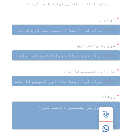
ہمارا نمائندہ جلد ہی آپ سے رابطہ کرے گا۔
ی میل
0/10
ون یا واٹس ایپ
0/10
ام اور کمپنی کا نام
0/10
یغام
0/10