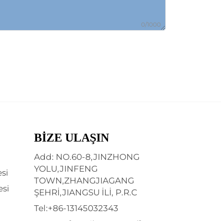
0/1000
BIZE ULAŞIN
Add: NO.60-8,JINZHONG
YOLU,JINFENG
si
TOWN,ZHANGJIAGANG
esi
ŞEHRİ,JIANGSU İLİ, P.R.C
Tel:
+86-13145032343