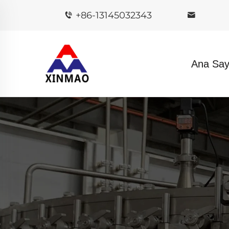
+86-13145032343
Ana Say