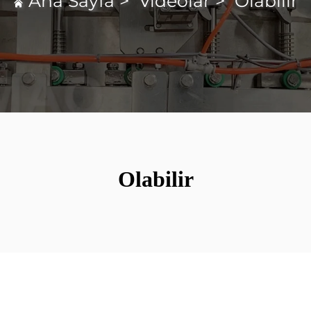
Ana Sayfa
>
Videolar
>
Olabilir
Olabilir