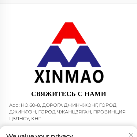
СВЯЖИТЕСЬ С НАМИ
Add: НО.60-8, ДОРОГА ДЖИНЧЖОНГ, ГОРОД
ДЖИНФЭН, ГОРОД ЧЖАНЦЗЯГАН, ПРОВИНЦИЯ
ЦЗЯНСУ, КНР
Тел.:
+86-18952445692
We value your privacy
E-mail:
[email protected]