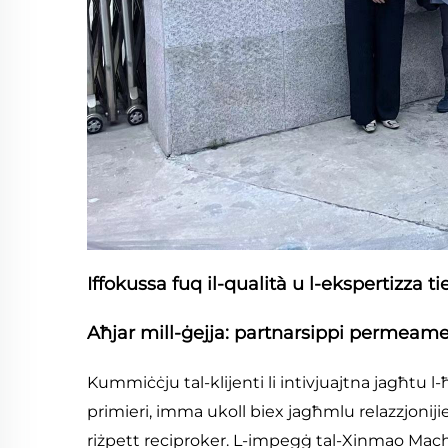
Iffokussa fuq il-qualità u l-ekspertizza ti
Aħjar mill-ġejja: partnarsippi permeame
Kummiċċju tal-klijenti li intivjuajtna jagħtu
primieri, imma ukoll biex jagħmlu relazzjoni
riżpett reciproker. L-impegġ tal-Xinmao Machine