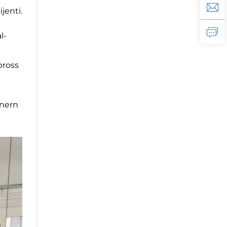
jenti.
l-
pross
tnern