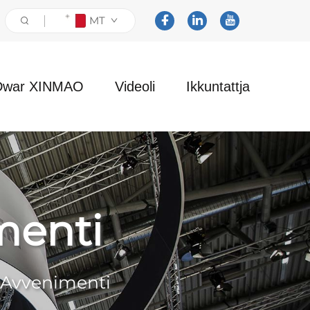
MT
Dwar XINMAO
Videoli
Ikkuntattja
menti
u Avvenimenti