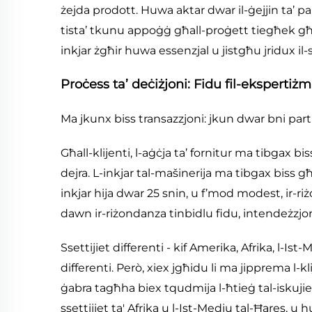
żejda prodott. Huwa aktar dwar il-ġejjin ta’ par
tista’ tkunu appoġġ għall-proġett tiegħek għa
inkjar żgħir huwa essenzjal u jistgħu jridux il
Proċess ta’ deċiżjoni: Fidu fil-eksperti
Ma jkunx biss transazzjoni: jkun dwar bni par
Għall-klijenti, l-aġċja ta’ fornitur ma tibgax b
dejra. L-inkjar tal-mašinerija ma tibgax biss għa
inkjar hija dwar 25 snin, u f’mod modest, ir-riżo
dawn ir-riżondanza tinbidlu fidu, intendeżzjoni
Ssettijiet differenti - kif Amerika, Afrika, l-Is
differenti. Però, xiex jgħidu li ma jipprema l-
ġabra tagħha biex tqudmija l-ħtieġ tal-iskujie
ssettijiet ta' Afrika u l-Ist-Medju tal-Ħares, u 