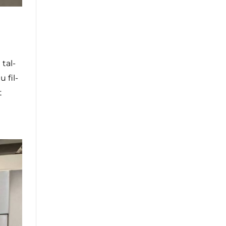
 tal-
 fil-
t