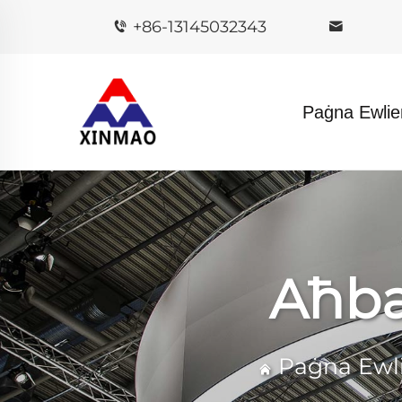
+86-13145032343
Paġna Ewlie
Aħba
Paġna Ewl