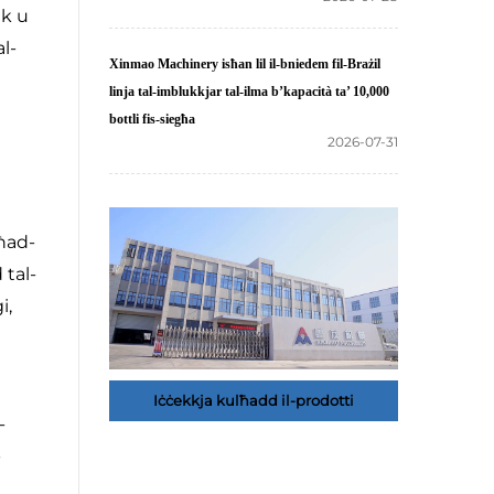
ek u
l-
Xinmao Machinery isħan lil il-bniedem fil-Brażil
linja tal-imblukkjar tal-ilma b’kapacità ta’ 10,000
bottli fis-siegħa
2026-07-31
għad-
 tal-
i,
Iċċekkja kulħadd il-prodotti
-
-