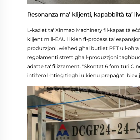
Resonanza ma’ klijenti, kapabbiltà ta’ li
L-każiet ta' Xinmao Machinery fil-kapasità eċċ
klijent mill-EAU li kien fl-proċess ta' espansjo
produzzjoni, wieħed għal butliet PET u l-oħra g
regolamenti strett għall-produzzjoni tagħbuq, i
adatte ta' filizzament. "Skontat 6 fornituri Ci
intiżero l-ħtieġ tiegħi u kienu prepaġati bie