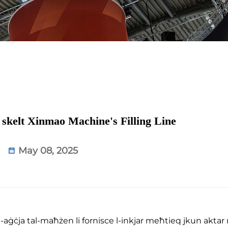
 skelt Xinmao Machine's Filling Line
May 08, 2025
l-aġċja tal-maħżen li fornisce l-inkjar meħtieq jkun aktar