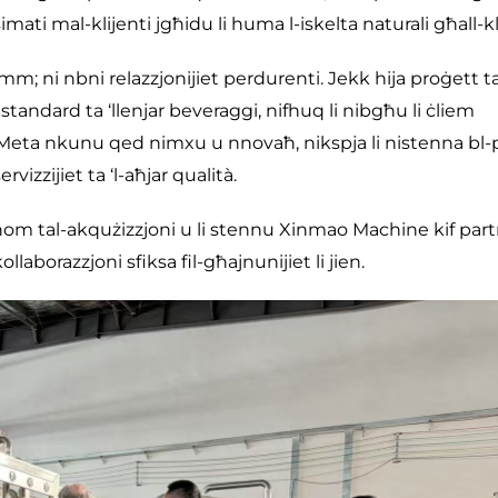
ati mal-klijenti jgħidu li huma l-iskelta naturali għall-kli
m; ni nbni relazzjonijiet perdurenti. Jekk hija proġett ta
i standard ta ‘llenjar beveraggi, nifhuq li nibgħu li ċliem
 Meta nkunu qed nimxu u nnovaħ, nikspja li nistenna bl-
rvizzijiet ta ‘l-aħjar qualità.
għhom tal-akqużizzjoni u li stennu Xinmao Machine kif par
laborazzjoni sfiksa fil-għajnunijiet li jien.