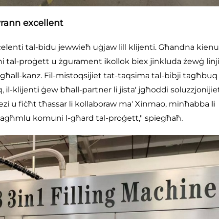
vrann excellent
elenti tal-bidu jewwieħ uġjaw lill klijenti. Għandna kienu
ni tal-proġett u żgurament ikollok biex jinkluda żewġ linji
ħall-kanz. Fil-mistoqsijiet tat-taqsima tal-bibji tagħbuq u
l-klijenti ġew bħall-partner li jista' jgħoddi soluzzjonijie
nezi u fiċħt tħassar li kollaboraw ma' Xinmao, minħabba li
x jagħmlu komuni l-għard tal-proġett," spiegħaħ.