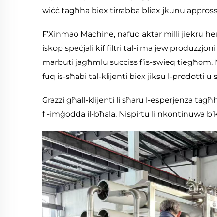
wiċċ tagħha biex tirrabba bliex jkunu approssim
F’Xinmao Machine, nafuq aktar milli jiekru hem
iskop speċjali kif filtri tal-ilma jew produzzjon
marbuti jagħmlu succiss f’is-swieq tiegħom.
fuq is-sħabi tal-klijenti biex jiksu l-prodotti u se
Grazzi għall-klijenti li sħaru l-esperjenza ta
fl-imġodda il-bħala. Nispirtu li nkontinuwa b’kol