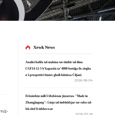
Xewk News
Analisi ħafifa tal-makina tat-timħir tal-ilma
CGF14-12-5 b’kapacità ta’ 4000 buttiġa fis-siegħa
u l-prospettivi biznes għall-biżnissa Ċiljani
2026-08-04
Il-bniedem mill-Użbekistan jizzarraw "Made in
Zhangjiagang": Linja tal-imblukkjar tar-raba tal-
biż-żied li tiddawwar
 miż-
2026-07-28