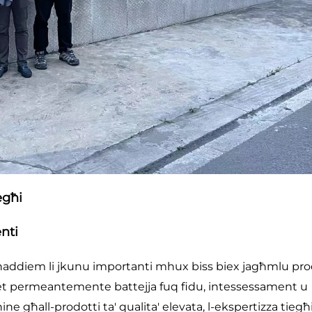
egħi
nti
 l-ħaddiem li jkunu importanti mhux biss biex jagħmlu pro
jiet permeantemente battejja fuq fidu, intessessament u
 għall-prodotti ta' qualita' elevata, l-ekspertizza tiegħi