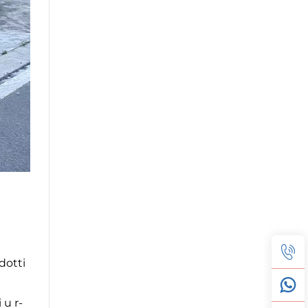
dotti
 u r-