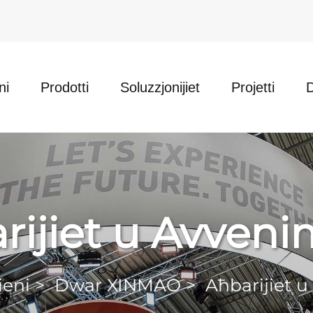
ni
Prodotti
Soluzzjonijiet
Projetti
rijiet u Avveni
ieni
>
Dwar XINMAO
>
Aħbarijiet 