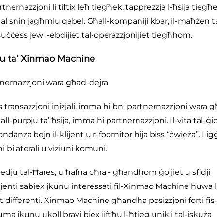
tnernazzjoni li tiftix leħ tiegħek, tapprezzja l-ħsija tiegħ
l snin jagħmlu qabel. Għall-kompaniji kbar, il-maħżen ta
-suċċess jew l-ebdijiet tal-operazzjonijiet tiegħhom.
żmu ta’ Xinmao Machine
tnernazzjoni wara għad-dejra
iss transazzjoni inizjali, imma hi bni partnernazzjoni wara 
ll-purpju ta’ ħsija, imma hi partnernazzjoni. Il-vita tal-ġid
ndanza bejn il-klijent u r-foornitor hija biss “ċwieża”. Liġġ
 bilaterali u viziuni komuni.
t-Medju tal-Ħares, u ħafna oħra - għandhom ġojjiet u sfidji
klijenti sabiex jkunu interessati fil-Xinmao Machine huwa l
t differenti. Xinmao Machine għandha posizzjoni forti fis
huma jkunu ukoll bravi biex jiftħu l-ħtieġ unikli tal-iskuża