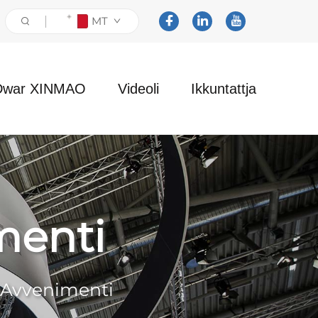
MT
Dwar XINMAO
Videoli
Ikkuntattja
menti
u Avvenimenti