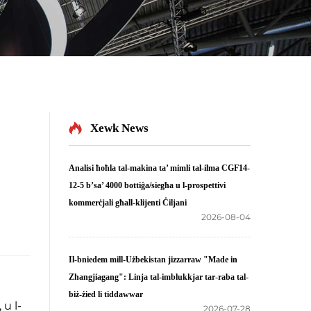
Xewk News
Analisi ħoħla tal-makina ta’ mimli tal-ilma CGF14-
12-5 b’sa’ 4000 bottiġa/siegħa u l-prospettivi
kommerċjali għall-klijenti Ċiljani
2026-08-04
Il-bniedem mill-Użbekistan jizzarraw "Made in
Zhangjiagang": Linja tal-imblukkjar tar-raba tal-
biż-żied li tiddawwar
 u l-
2026-07-28