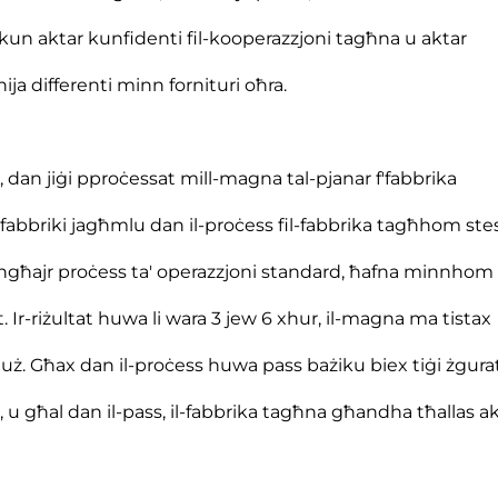
 tkun aktar kunfidenti fil-kooperazzjoni tagħna u aktar
ja differenti minn fornituri oħra.
 dan jiġi pproċessat mill-magna tal-pjanar f'fabbrika
tal-fabbriki jagħmlu dan il-proċess fil-fabbrika tagħhom ste
ngħajr proċess ta' operazzjoni standard, ħafna minnho
. Ir-riżultat huwa li wara 3 jew 6 xhur, il-magna ma tistax
uż. Għax dan il-proċess huwa pass bażiku biex tiġi żgurat
 u għal dan il-pass, il-fabbrika tagħna għandha tħallas a