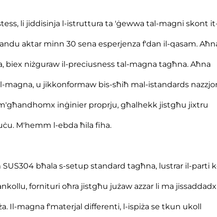
ss, li jiddisinja l-istruttura ta 'ġewwa tal-magni skont it
għandu aktar minn 30 sena esperjenza f'dan il-qasam. Aħn
na, biex niżguraw il-preciusness tal-magna tagħna. Aħna
 tal-magna, u jikkonformaw bis-sħiħ mal-istandards nazzjon
 m'għandhomx inġinier proprju, għalhekk jistgħu jixtru
uċu. M'hemm l-ebda ħila fiha.
SUS304 bħala s-setup standard tagħna, lustrar il-parti k
ankollu, fornituri oħra jistgħu jużaw azzar li ma jissaddadx
 Il-magna f'materjal differenti, l-ispiża se tkun ukoll