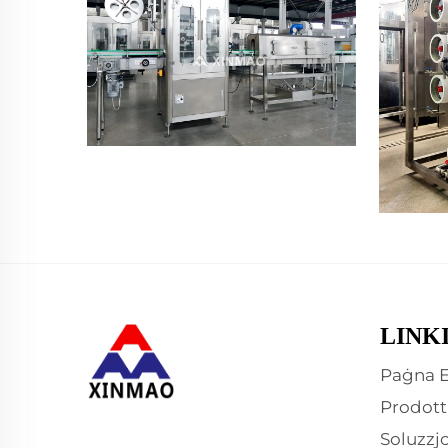
LINK
Paġna E
Prodott
Soluzzjo