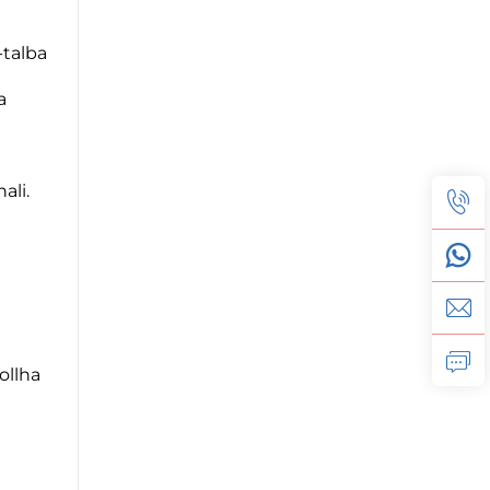
-talba
a
ali.
ollha