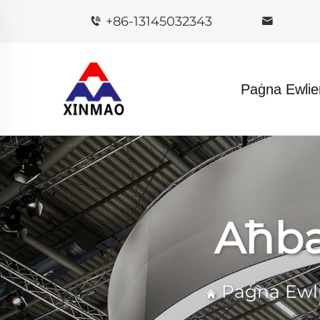
+86-13145032343
Paġna Ewlie
Aħba
Paġna Ewl