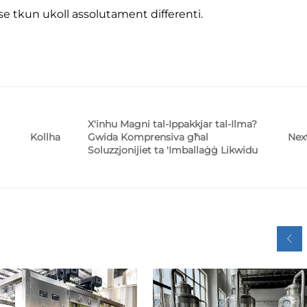
 se tkun ukoll assolutament differenti.
X'inhu Magni tal-Ippakkjar tal-Ilma?
Gwida Komprensiva għal
Nex
Kollha
Soluzzjonijiet ta 'Imballaġġ Likwidu