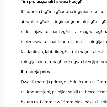
Tim professjonali ta 'wara l-bejgħ
Il-fabbrika tagħna għandha inġinier tekniku ste
attwali tiegħek. L-inġinier ġenerali tagħna 
niddisinjaw kull parti żgħira tal-magna tagħ
nirriżervaw kull parti tad-disinn tat-tpinġija
Madankollu, fabbriki żgħar tal-magni tal-mili
tpinġija barra, imbagħad isegwu biex jipprod
Il-materja prima
Dwar il-materja prima, nieħdu ħxuna ta '2mm 
tal-konnessjoni, pajpijiet solidi tal-brace. Mad
ħxuna ta '1.0mm jew 1.5mm biex ibaxxu l-ispiża.