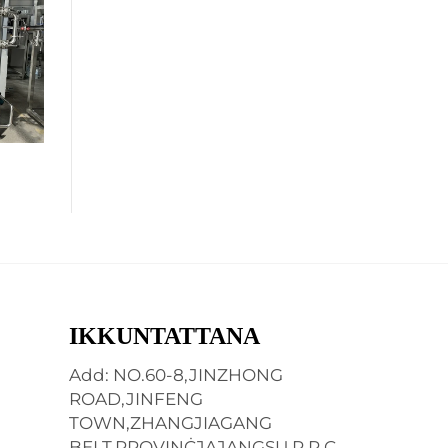
IKKUNTATTANA
Add: NO.60-8,JINZHONG
ROAD,JINFENG
TOWN,ZHANGJIAGANG
BELT,PROVINĊJAJANGSU,P.R.C