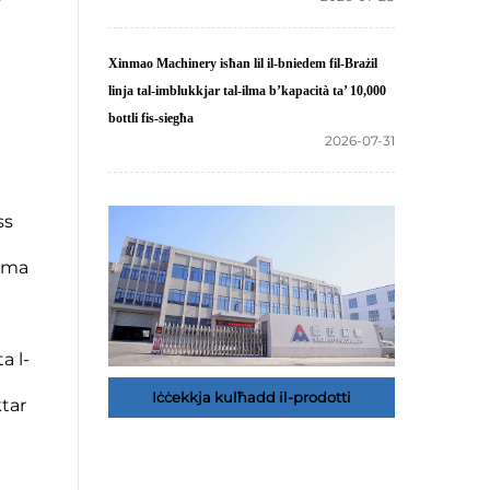
Xinmao Machinery isħan lil il-bniedem fil-Brażil
linja tal-imblukkjar tal-ilma b’kapacità ta’ 10,000
bottli fis-siegħa
2026-07-31
ss
m ma
a l-
Iċċekkja kulħadd il-prodotti
ktar