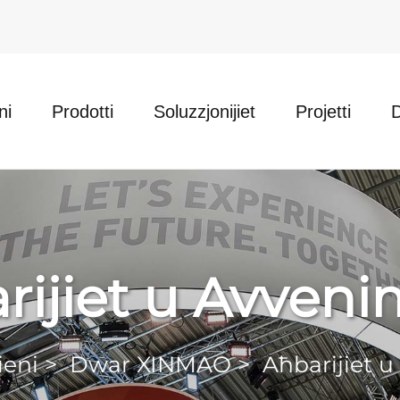
ni
Prodotti
Soluzzjonijiet
Projetti
rijiet u Avveni
ieni
>
Dwar XINMAO
>
Aħbarijiet 