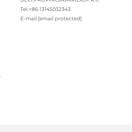
Tel:
+86-13145032343
E-mail:
[email protected]
-
r