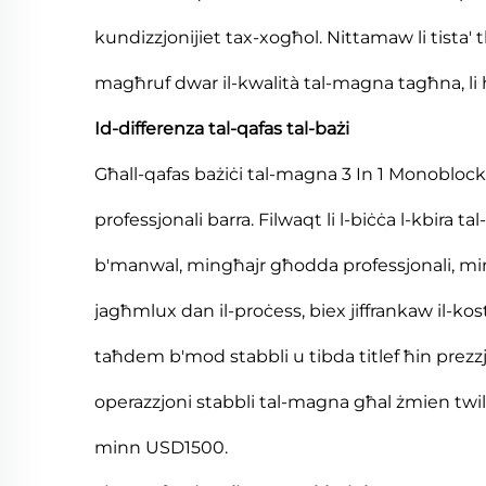
kundizzjonijiet tax-xogħol. Nittamaw li tista'
magħruf dwar il-kwalità tal-magna tagħna, li hi
Id-differenza tal-qafas tal-bażi
Għall-qafas bażiċi tal-magna 3 In 1 Monoblock,
professjonali barra. Filwaqt li l-biċċa l-kbira 
b'manwal, mingħajr għodda professjonali, mi
jagħmlux dan il-proċess, biex jiffrankaw il-kost
taħdem b'mod stabbli u tibda titlef ħin prezzj
operazzjoni stabbli tal-magna għal żmien twil,
minn USD1500.