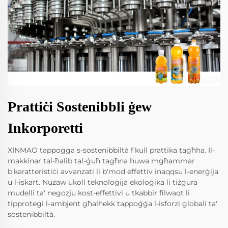
Prattiċi Sostenibbli ġew
Inkorporetti
XINMAO tappoġġa s-sostenibbiltà f'kull prattika tagħha. Il-
makkinar tal-ħalib tal-ġuħ tagħna huwa mgħammar
b'karatteristiċi avvanzati li b'mod effettiv inaqqsu l-enerġija
u l-iskart. Nużaw ukoll teknoloġija ekoloġika li tiżgura
mudelli ta' negozju kost-effettivi u tkabbir filwaqt li
tipproteġi l-ambjent għalhekk tappoġġa l-isforzi globali ta'
sostenibbiltà.