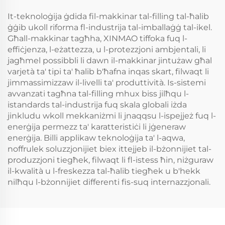
It-teknoloġija ġdida fil-makkinar tal-filling tal-ħalib
ġġib ukoll riforma fl-industrija tal-imballaġġ tal-ikel.
Għall-makkinar tagħha, XINMAO tiffoka fuq l-
effiċjenza, l-eżattezza, u l-protezzjoni ambjentali, li
jagħmel possibbli li dawn il-makkinar jintużaw għal
varjetà ta' tipi ta' ħalib b'ħafna inqas skart, filwaqt li
jimmassimizzaw il-livelli ta' produttività. Is-sistemi
avvanzati tagħna tal-filling mhux biss jilħqu l-
istandards tal-industrija fuq skala globali iżda
jinkludu wkoll mekkaniżmi li jnaqqsu l-ispejjeż fuq l-
enerġija permezz ta' karatteristiċi li jġeneraw
enerġija. Billi applikaw teknoloġija ta' l-aqwa,
noffrulek soluzzjonijiet biex ittejjeb il-bżonnijiet tal-
produzzjoni tiegħek, filwaqt li fl-istess ħin, niżguraw
il-kwalità u l-freskezza tal-ħalib tiegħek u b'hekk
nilħqu l-bżonnijiet differenti fis-suq internazzjonali.