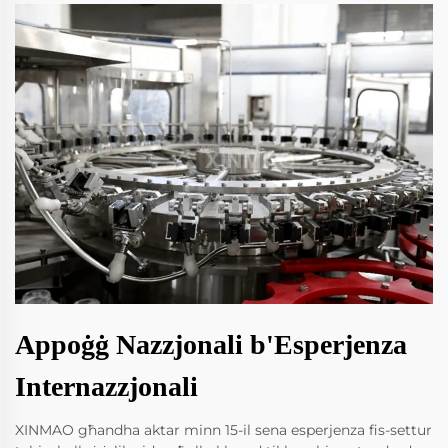
Appoġġ Nazzjonali b'Esperjenza
Internazzjonali
XINMAO għandha aktar minn 15-il sena esperjenza fis-settur