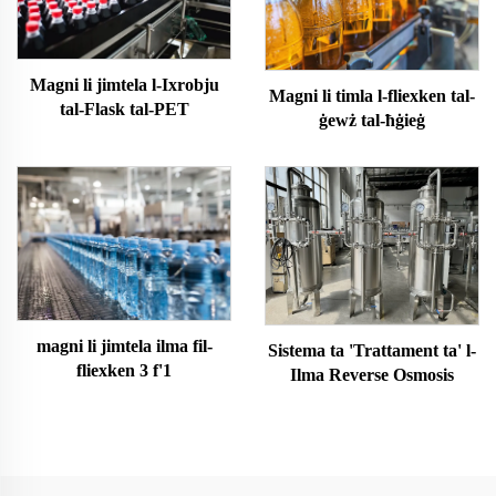
Magni li jimtela l-Ixrobju
Magni li timla l-fliexken tal-
tal-Flask tal-PET
ġewż tal-ħġieġ
magni li jimtela ilma fil-
Sistema ta 'Trattament ta' l-
fliexken 3 f'1
Ilma Reverse Osmosis