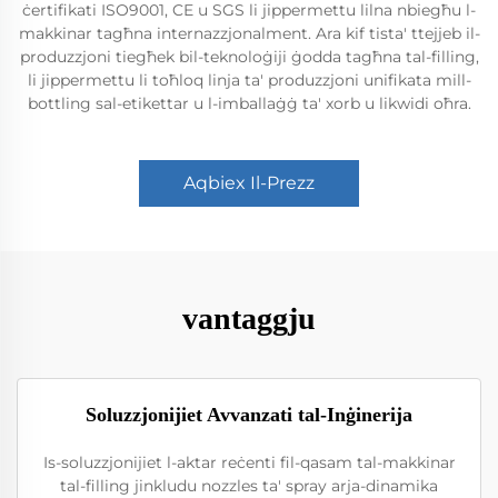
ċertifikati ISO9001, CE u SGS li jippermettu lilna nbiegħu l-
makkinar tagħna internazzjonalment. Ara kif tista' ttejjeb il-
produzzjoni tiegħek bil-teknoloġiji ġodda tagħna tal-filling,
li jippermettu li toħloq linja ta' produzzjoni unifikata mill-
bottling sal-etikettar u l-imballaġġ ta' xorb u likwidi oħra.
Aqbiex Il-Prezz
vantaggju
Soluzzjonijiet Avvanzati tal-Inġinerija
Is-soluzzjonijiet l-aktar reċenti fil-qasam tal-makkinar
tal-filling jinkludu nozzles ta' spray arja-dinamika