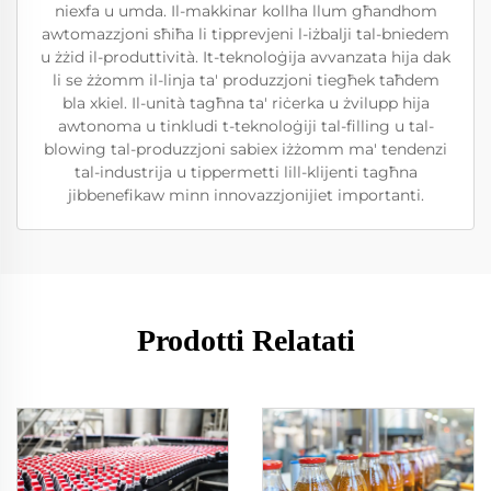
niexfa u umda. Il-makkinar kollha llum għandhom
awtomazzjoni sħiħa li tipprevjeni l-iżbalji tal-bniedem
u żżid il-produttività. It-teknoloġija avvanzata hija dak
li se żżomm il-linja ta' produzzjoni tiegħek taħdem
bla xkiel. Il-unità tagħna ta' riċerka u żvilupp hija
awtonoma u tinkludi t-teknoloġiji tal-filling u tal-
blowing tal-produzzjoni sabiex iżżomm ma' tendenzi
tal-industrija u tippermetti lill-klijenti tagħna
jibbenefikaw minn innovazzjonijiet importanti.
Prodotti Relatati