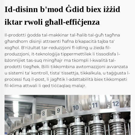
Id-disinn b'mod Ġdid biex iżżid
iktar rwoli għall-effiċjenza
Il-prodotti ġodda tal-makkinar tal-ħalib tal-ġuħ tagħna
għandhom disinji attraenti ħafna b'kapacità tajba ta'
xogħol. B'riżultat tar-reduzzjoni fl-idling u żieda fil-
produzzjoni, it-teknoloġija tippermettilek li tissodisfa l-
bżonnijiet tas-suq mingħajr ma tkompli l-kwalità tal-
prodotti tiegħek. Billi tikkombina awtomazzjoni avvanzata
u sistemi ta' kontroll, tista' tissettja, tikkalkula, u taġġusta l-
proċessi fuq il-post, li jagħtik l-adattabilità biex tikkompeti
fil-klima attwali li qed tiċċaqlaq malajr.