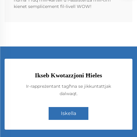
kienet sempliċement fil-livell WOW!
Ikseb Kwotazzjoni Ħieles
Ir-rappreżentant tagħna se jikkuntattjak
dalwaqt.
Iskella