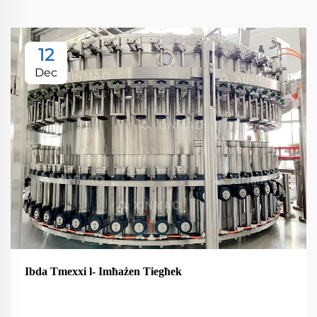
12
Dec
Ibda Tmexxi l- Imħażen Tiegħek