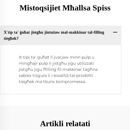
Mistoqsijiet Mħallsa Spiss
X'tip ta' ġuħat jistgħu jintużaw mal-makkinar tal-filling
tiegħek?
It-tipi ta' ġuħat li jvarjaw minn pulp u
mingħajr pulp li jistgħu jiġu utilizzati
jistgħu jiġu ffilling fil-makkinar tagħna
sabiex tiżgura li l-kwalità tal-prodotti
tiegħek ma tkunx kompromessa.
Artikli relatati