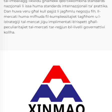
tal-imballaġġ likwidu għalhekk qed tikkombina standards
nazzjonali li issa huma standards internazzjonali ta' prattika.
Dan huwa veru għal kull pajjiż li jagħmlu negozju fih. Il-
mercati huma mifhuda fil-kumplessitajiet tagħhom u l-
istrateġiji tal-mercat jiġu implimentati b'rispett għall-
peculiaritajiet tal-mercati tar-reġjun bil-livelli governattivi
kollha.