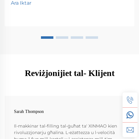
Ara Iktar
Reviżjonijiet tal- Klijent
Sarah Thompson
Il-makkinar tal-filling tal-ġuħat ta' XINMAO kien
rivoluzzjonarju għalina. L-eżattezza u l-veloċità
huma 'l fuq mill-kartell u l-assistenza mill-tim