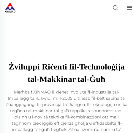
Żviluppi Riċenti fil-Technoloġija
tal-Makkinar tal-Ġuħ
Merħba f'XINMAO li kienet involuta fl-industrija tal-
Imballaġġ tal-Likwidi mill-2005 u tinsab fil-belt sabiħa ta'
Zhangjiagang, fil-provinċja ta' Jiangsu. It-teknoloġija unika
tagħna tal-makkinar tal-ġuħ tapplika s-soundness tad-
disinn u l-novità teknika fil-kombinazzjoni ottimali
tagħhom biex iġġib effiċjenza għolja u affidabbiltà fl-
imballaġġ tal-ġuħ tiegħek. Aħna nżommu numru ta'