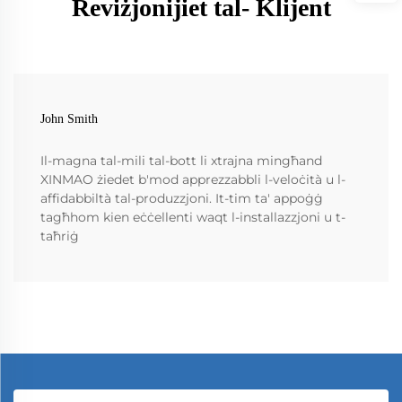
Reviżjonijiet tal- Klijent
John Smith
Il-magna tal-mili tal-bott li xtrajna mingħand
XINMAO żiedet b'mod apprezzabbli l-veloċità u l-
affidabbiltà tal-produzzjoni. It-tim ta' appoġġ
tagħhom kien eċċellenti waqt l-installazzjoni u t-
taħriġ