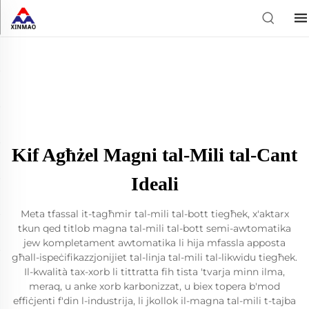
Kif Agħżel Magni tal-Mili tal-Cant
Ideali
Meta tfassal it-tagħmir tal-mili tal-bott tiegħek, x'aktarx
tkun qed titlob magna tal-mili tal-bott semi-awtomatika
jew kompletament awtomatika li hija mfassla apposta
għall-ispeċifikazzjonijiet tal-linja tal-mili tal-likwidu tiegħek.
Il-kwalità tax-xorb li tittratta fih tista 'tvarja minn ilma,
meraq, u anke xorb karbonizzat, u biex topera b'mod
effiċjenti f'din l-industrija, li jkollok il-magna tal-mili t-tajba