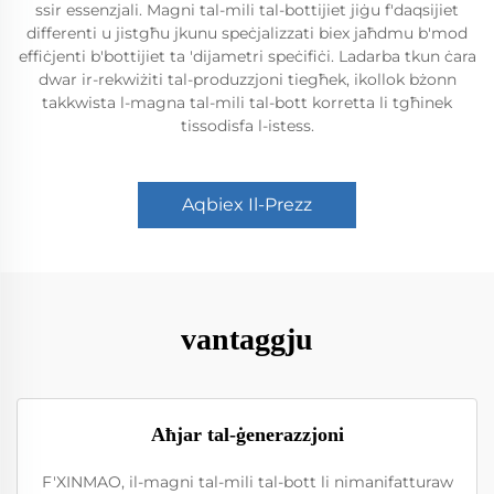
ssir essenzjali. Magni tal-mili tal-bottijiet jiġu f'daqsijiet
differenti u jistgħu jkunu speċjalizzati biex jaħdmu b'mod
effiċjenti b'bottijiet ta 'dijametri speċifiċi. Ladarba tkun ċara
dwar ir-rekwiżiti tal-produzzjoni tiegħek, ikollok bżonn
takkwista l-magna tal-mili tal-bott korretta li tgħinek
tissodisfa l-istess.
Aqbiex Il-Prezz
vantaggju
Aħjar tal-ġenerazzjoni
F'XINMAO, il-magni tal-mili tal-bott li nimanifatturaw