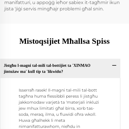
manifatturi, u appoġġ ieħor sabiex it-tagħmir ikun
jista 'jiġi servis mingħajr problemi għal snin.
Mistoqsijiet Mħallsa Spiss
Jistgħu l-magni tal-mili tal-bottijiet ta 'XINMAO
jintużaw ma' kull tip ta 'likwidu?
Isserraħ rasek! Il-magni tal-mili tal-bott
tagħna huma flessibbli peress li jistgħu
jakkomodaw varjetà ta 'materjali inklużi
jew mhux limitati għal birra, xorb tas-
soda, meraq, ilma, u fluwidi oħra wkoll.
Huwa għalhekk li meta
nimanifatturawhom, nieħdu in