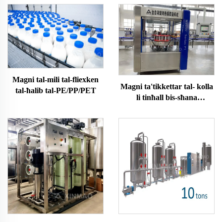
Magni tal-mili tal-fliexken
Magni ta'tikkettar tal- kolla
tal-ħalib tal-PE/PP/PET
li tinħall bis-sħana
awtomatiċi OPP