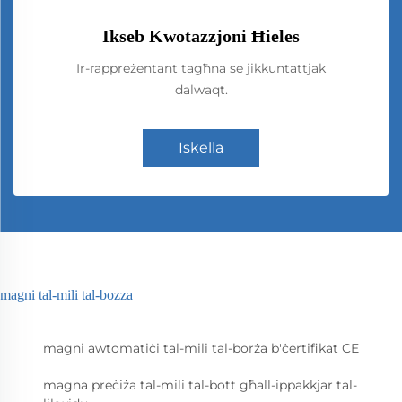
Ikseb Kwotazzjoni Ħieles
Ir-rappreżentant tagħna se jikkuntattjak
dalwaqt.
Iskella
magni tal-mili tal-bozza
magni awtomatiċi tal-mili tal-borża b'ċertifikat CE
magna preċiża tal-mili tal-bott għall-ippakkjar tal-