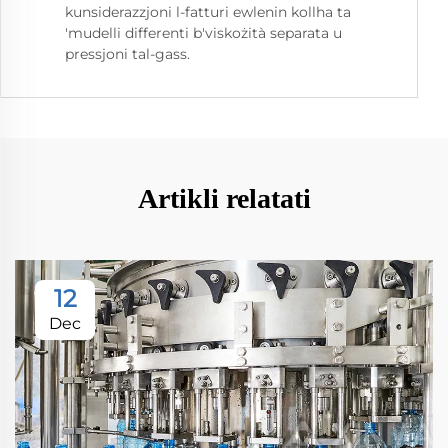
kunsiderazzjoni l-fatturi ewlenin kollha ta
'mudelli differenti b'viskożità separata u
pressjoni tal-gass.
Artikli relatati
12
Dec