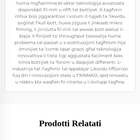
huma mgħammra bl-aktar teknoloġija avvanzata
disponibbli fil-mili u nfiħ tal-bottijiet. It-tagħmir
mhux biss jiggarantixxi l-volum it-tajjeb ta 'likwidu
ssiġillat f'kull bott, huwa jiżgura li jinkiseb mikro
filming, li jirriżulta fil-mili tal-ewwel bott eskluż il-
bqija. Il-ħinijiet ta' throughput tawwalija huma
problema tal-passat u s-sostituzzjoni tagħhom hija
żminijiet ta 'ċomb iqsar grazzi għal teknoloġija
innovattiva li tista' tiġi aġġustata faċilment biex
timla bottijiet ta 'forom u daqsijiet differenti. L-
industrija tat-Tagħmir tal-Ippakkjar Likwidu tiffjorixxi
fuq din l-innovazzjoni stess u f'XINMAO, qed ninvestu
u nikbru bla waqfien fir-riċerka u l-iżvilupp tagħna.
Prodotti Relatati