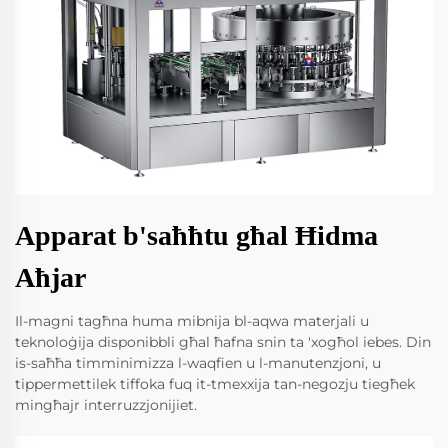
Apparat b'saħħtu għal Ħidma
Aħjar
Il-magni tagħna huma mibnija bl-aqwa materjali u
teknoloġija disponibbli għal ħafna snin ta 'xogħol iebes. Din
is-saħħa timminimizza l-waqfien u l-manutenzjoni, u
tippermettilek tiffoka fuq it-tmexxija tan-negozju tiegħek
mingħajr interruzzjonijiet.