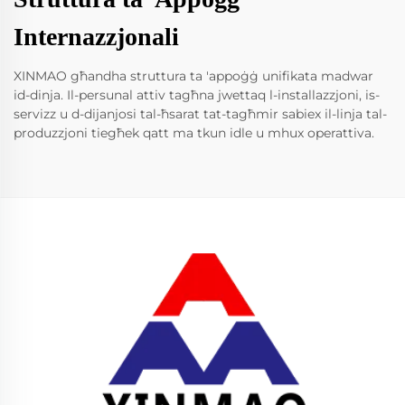
Internazzjonali
XINMAO għandha struttura ta 'appoġġ unifikata madwar
id-dinja. Il-persunal attiv tagħna jwettaq l-installazzjoni, is-
servizz u d-dijanjosi tal-ħsarat tat-tagħmir sabiex il-linja tal-
produzzjoni tiegħek qatt ma tkun idle u mhux operattiva.