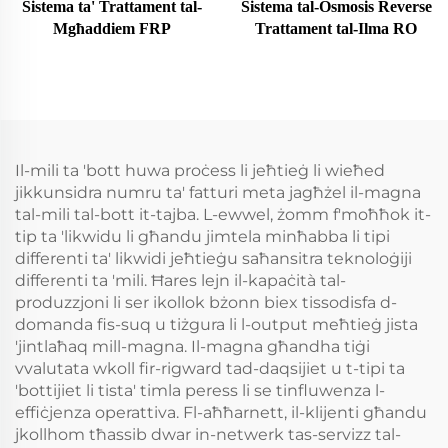
Sistema ta' Trattament tal-
Sistema tal-Osmosis Reverse
Mgħaddiem FRP
Trattament tal-Ilma RO
Il-mili ta 'bott huwa proċess li jeħtieġ li wieħed
jikkunsidra numru ta' fatturi meta jagħżel il-magna
tal-mili tal-bott it-tajba. L-ewwel, żomm f'moħħok it-
tip ta 'likwidu li għandu jimtela minħabba li tipi
differenti ta' likwidi jeħtieġu saħansitra teknoloġiji
differenti ta 'mili. Ħares lejn il-kapaċità tal-
produzzjoni li ser ikollok bżonn biex tissodisfa d-
domanda fis-suq u tiżgura li l-output meħtieġ jista
'jintlaħaq mill-magna. Il-magna għandha tiġi
vvalutata wkoll fir-rigward tad-daqsijiet u t-tipi ta
'bottijiet li tista' timla peress li se tinfluwenza l-
effiċjenza operattiva. Fl-aħħarnett, il-klijenti għandu
jkollhom tħassib dwar in-netwerk tas-servizz tal-