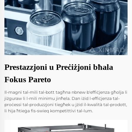
Prestazzjoni u Preċiżjoni bħala
Fokus Pareto
Il-magni tal-mili tal-bott tagħna nbnew b'effiċjenza għolja li
jiżguraw li l-mili minimu jinħela. Dan iżid l-effiċjenza tal-
proċessi tal-produzzjoni tiegħek u jżid il-kwalità tal-prodott,
li hija ħtieġa fis-swieq kompetittivi tal-lum.