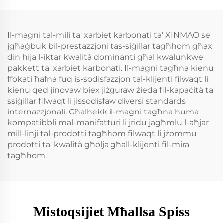
Il-magni tal-mili ta' xarbiet karbonati ta' XINMAO se
jgħaġbuk bil-prestazzjoni tas-siġillar tagħhom għax
din hija l-iktar kwalità dominanti għal kwalunkwe
pakkett ta' xarbiet karbonati. Il-magni tagħna kienu
ffokati ħafna fuq is-sodisfazzjon tal-klijenti filwaqt li
kienu qed jinovaw biex jiżguraw żieda fil-kapaċità ta'
ssiġillar filwaqt li jissodisfaw diversi standards
internazzjonali. Għalhekk il-magni tagħna huma
kompatibbli mal-manifatturi li jridu jagħmlu l-aħjar
mill-linji tal-prodotti tagħhom filwaqt li jżommu
prodotti ta' kwalità għolja għall-klijenti fil-mira
tagħhom.
Mistoqsijiet Mħallsa Spiss