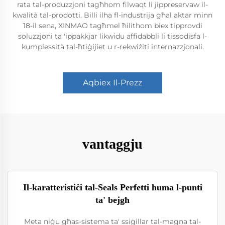
rata tal-produzzjoni tagħhom filwaqt li jippreservaw il-
kwalità tal-prodotti. Billi ilha fl-industrija għal aktar minn
18-il sena, XINMAO tagħmel ħilithom biex tipprovdi
soluzzjoni ta 'ippakkjar likwidu affidabbli li tissodisfa l-
kumplessità tal-ħtiġijiet u r-rekwiżiti internazzjonali.
Aqbiex Il-Prezz
vantaggju
Il-karatteristiċi tal-Seals Perfetti huma l-punti
ta' bejgħ
Meta niġu għas-sistema ta' ssiġillar tal-magna tal-