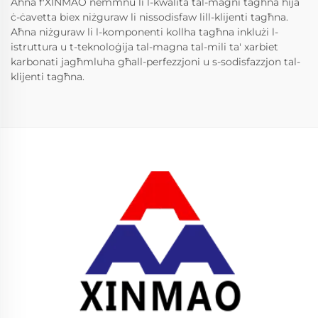
Aħna f'XINMAO nemmnu li l-kwalità tal-magni tagħna hija
ċ-ċavetta biex niżguraw li nissodisfaw lill-klijenti tagħna.
Aħna niżguraw li l-komponenti kollha tagħna inklużi l-
istruttura u t-teknoloġija tal-magna tal-mili ta' xarbiet
karbonati jagħmluha għall-perfezzjoni u s-sodisfazzjon tal-
klijenti tagħna.