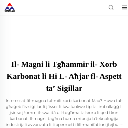
Il- Magni li Tgħammir il- Xorb
Karbonat li Hi L- Aħjar fl- Aspett
taʼ Sigillar
Interessat fil-magna tal-mili xorb karbonat Mao? Huwa tal-
għaġeb fis-siġillar li jfisser li kwalunkwe tip ta 'imballaġġ li
jsir se jżomm il-kwalità u l-togħma tal-xorb li qed tkun
karbonat. Il-magni tagħna huma mibnija b'teknoloġija
industrijali avvanzata li tippermetti lill-manifatturi jtejbu r-