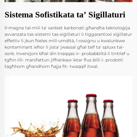
Sistema Sofistikata taʼ Sigillaturi
Il-magna tal-mili ta' xarbiet karbonati għandha teknoloġija
avvanzata tas-sistemi tas-siġillaturi li tiggarantixxi siġillatur
effettiv li jkun ħieles mill-umdità, l-ossiġnu u kwalunkwe
kontaminant ieħor li jista' jwassal għal telf ta' spluxx tal-
xorb. Invenzjoni bħal din tnaqqas ir- probabbiltà li tintilef u
tgħin lill- manifatturi jiffrankaw iktar flus billi l- prodotti
tagħhom għandhom ħajja fit- twaqqif itwal.