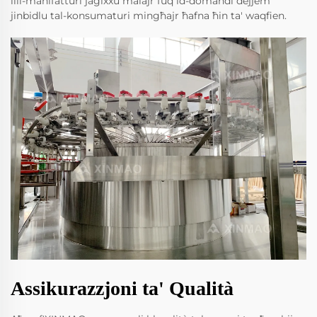
lill-manifatturi jaġixxu malajr fuq id-domandi dejjem
jinbidlu tal-konsumaturi mingħajr ħafna ħin ta' waqfien.
Assikurazzjoni ta' Qualità