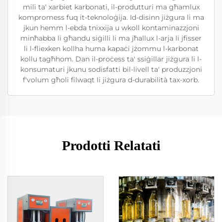
mili ta' xarbiet karbonati, il-produtturi ma għamlux
kompromess fuq it-teknoloġija. Id-disinn jiżgura li ma
jkun hemm l-ebda tnixxija u wkoll kontaminazzjoni
minħabba li għandu siġilli li ma jħallux l-arja li jfisser
li l-fliexken kollha huma kapaċi jżommu l-karbonat
kollu tagħhom. Dan il-proċess ta' ssiġillar jiżgura li l-
konsumaturi jkunu sodisfatti bil-livell ta' produzzjoni
f'volum għoli filwaqt li jiżgura d-durabilità tax-xorb.
Prodotti Relatati