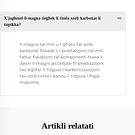
X'jagħmel il-magna tiegħek li timla xorb karbonat li
tispikka?
Il-magna tal-mili u l-għatu tal-xorb
karbonat filwaqt li l-prestazzjoni tal-mili
fattur fid-disinn tal-komponenti huwa li
dawn il-magni jeċċelljaw fil-prestazzjoni
tas-siġillar li tiżgura l-karbonizzazzjoni
tax-xorb timla l-kannu li tiżgura l-ħajja
massima
Artikli relatati