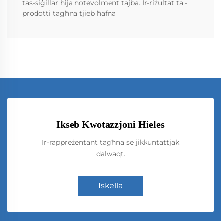
tas-siġillar hija notevolment tajba. Ir-riżultat tal-
prodotti tagħna tjieb ħafna
Ikseb Kwotazzjoni Ħieles
Ir-rappreżentant tagħna se jikkuntattjak
dalwaqt.
Iskella