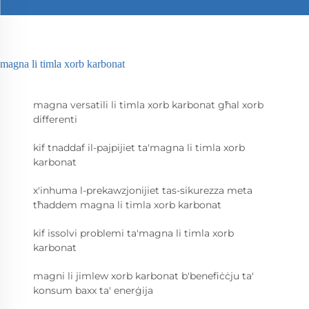
magna li timla xorb karbonat
magna versatili li timla xorb karbonat għal xorb
differenti
kif tnaddaf il-pajpijiet ta'magna li timla xorb
karbonat
x'inhuma l-prekawzjonijiet tas-sikurezza meta
tħaddem magna li timla xorb karbonat
kif issolvi problemi ta'magna li timla xorb
karbonat
magni li jimlew xorb karbonat b'benefiċċju ta'
konsum baxx ta' enerġija