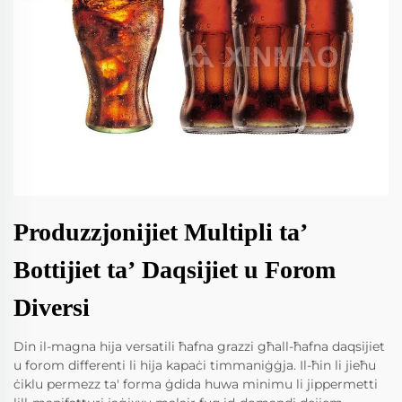
Produzzjonijiet Multipli taʼ
Bottijiet taʼ Daqsijiet u Forom
Diversi
Din il-magna hija versatili ħafna grazzi għall-ħafna daqsijiet
u forom differenti li hija kapaċi timmaniġġja. Il-ħin li jieħu
ċiklu permezz ta' forma ġdida huwa minimu li jippermetti