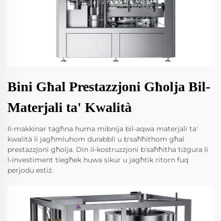
Bini Għal Prestazzjoni Għolja Bil-
Materjali ta' Kwalità
Il-makkinar tagħna huma mibnija bil-aqwa materjali ta'
kwalità li jagħmluhom durabbli u b'saħħithom għal
prestazzjoni għolja. Din il-kostruzzjoni b'saħħitha tiżgura li
l-investiment tiegħek huwa sikur u jagħtik ritorn fuq
perjodu estiż.