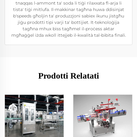
tnaqqas l-ammont ta' soda li tiġi rilaxxata fl-arja li
tista' tiġi mitlufa. Il-makkinar tagħna huwa ddisinjat
b'speeds għoljin ta' produzzjoni sabiex ikunu jistgħu
jiġu prodotti tipi varji ta' bottijiet. It-teknoloġija
tagħna mhux biss tagħmel il-proċess aktar
mgħaġġel iżda wkoll ittejjeb il-kwalità tal-bibita finali.
Prodotti Relatati