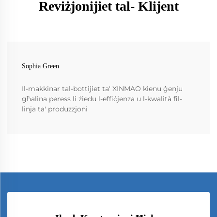
Reviżjonijiet tal- Klijent
Sophia Green
Il-makkinar tal-bottijiet ta' XINMAO kienu ġenju
għalina peress li żiedu l-effiċjenza u l-kwalità fil-
linja ta' produzzjoni