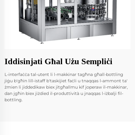
Iddisinjati Għal Użu Sempliċi
L-interfaċċa tal-utent li l-makkinar tagħna għall-bottling
jiġu b'għin lill-istaff b'taskijiet faċli u tnaqqas l-ammont ta'
żmien li jiddedikaw biex jitgħallmu kif joperaw il-makkinar,
dan jgħin biex jiżdied il-produttività u jnaqqas l-iżbalji fil-
bottling.