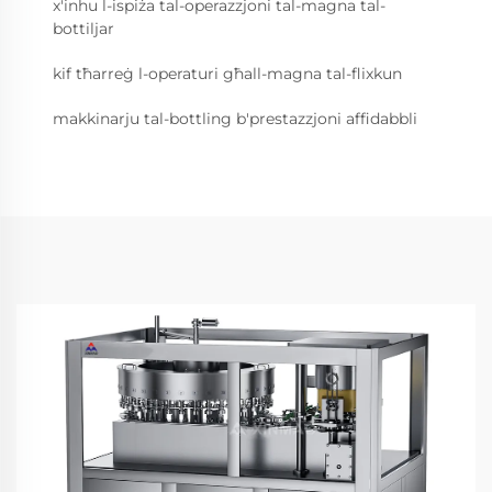
x'inhu l-ispiża tal-operazzjoni tal-magna tal-
bottiljar
kif tħarreġ l-operaturi għall-magna tal-flixkun
makkinarju tal-bottling b'prestazzjoni affidabbli