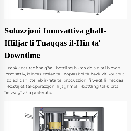
Soluzzjoni Innovattiva għall-
Iffiljar li Tnaqqas il-Ħin ta'
Downtime
Il-makkinar tagħna għall-bottling huma ddisinjati b'mod
innovattiv, b'inqas żmien ta' inoperabbiltà hekk kif l-output
jiżdied, dan ittejjeb ir-rata ta' produzzjoni filwaqt li jnaqqas
il-kostijiet tal-operazzjoni li jagħmel il-bottling tal-bibita
ħelwa għażla preferuta.