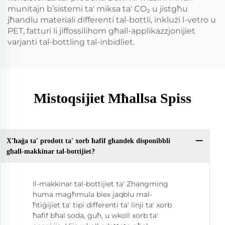
munitajn b’sistemi ta' miksa ta' CO₂ u jistgħu
jħandlu materiali differenti tal-bottli, inklużi l-vetro u
PET, fatturi li jiffossilihom għall-applikazzjonijiet
varjanti tal-bottling tal-inbidliet.
Mistoqsijiet Mħallsa Spiss
X'ħaġa ta' prodott ta' xorb ħafif għandek disponibbli
għall-makkinar tal-bottijiet?
Il-makkinar tal-bottijiet ta' Zhangming
huma magħmula biex jaqblu mal-
ħtiġijiet ta' tipi differenti ta' linji ta' xorb
ħafif bħal soda, ġuħ, u wkoll xorb ta'