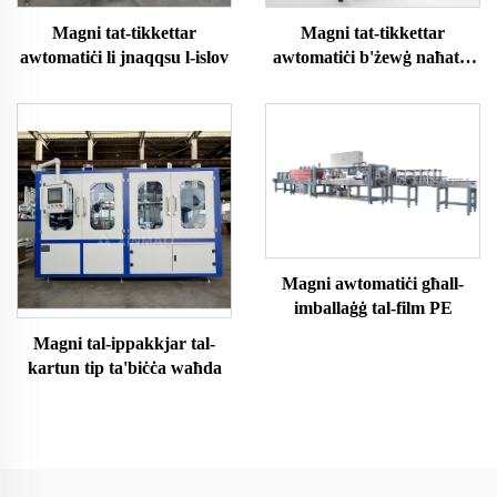
Magni tat-tikkettar
Magni tat-tikkettar
awtomatiċi li jnaqqsu l-islov
awtomatiċi b'żewġ naħat li
jgħaqqdu lilhom infushom
Magni awtomatiċi għall-
imballaġġ tal-film PE
Magni tal-ippakkjar tal-
kartun tip ta'biċċa waħda