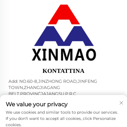
KONTATTINA
Add: NO.60-8,JINZHONG ROAD,JINFENG
TOWN,ZHANGJIAGANG
BELT,PROVINĊJAJANGSU,P.R.C
Tel:
+86-18952445692
We value your privacy
E-mail:
[email protected]
We use cookies and similar tools to provide our services.
If you don't want to accept all cookies, click Personalize
cookies.