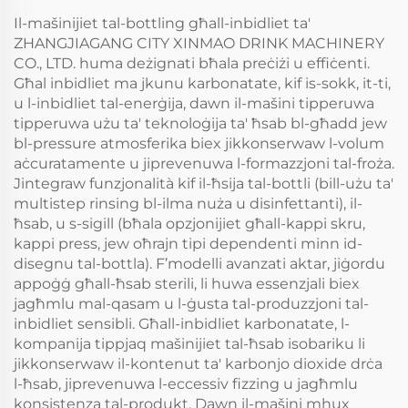
Il-mašinijiet tal-bottling għall-inbidliet ta'
ZHANGJIAGANG CITY XINMAO DRINK MACHINERY
CO., LTD. huma deżignati bħala preċiżi u effiċenti.
Għal inbidliet ma jkunu karbonatate, kif is-sokk, it-ti,
u l-inbidliet tal-enerġija, dawn il-mašini tipperuwa
tipperuwa użu ta' teknoloġija ta' ħsab bl-għadd jew
bl-pressure atmosferika biex jikkonserwaw l-volum
aċcuratamente u jiprevenuwa l-formazzjoni tal-froża.
Jintegraw funzjonalità kif il-ħsija tal-bottli (bill-użu ta'
multistep rinsing bl-ilma nuża u disinfettanti), il-
ħsab, u s-sigill (bħala opzjonijiet għall-kappi skru,
kappi press, jew oħrajn tipi dependenti minn id-
disegnu tal-bottla). F’modelli avanzati aktar, jiġordu
appoġġ għall-ħsab sterili, li huwa essenzjali biex
jagħmlu mal-qasam u l-ġusta tal-produzzjoni tal-
inbidliet sensibli. Għall-inbidliet karbonatate, l-
kompanija tippjaq mašinijiet tal-ħsab isobariku li
jikkonserwaw il-kontenut ta' karbonjo dioxide drċa
l-ħsab, jiprevenuwa l-eccessiv fizzing u jagħmlu
konsistenza tal-produkt. Dawn il-mašini mhux