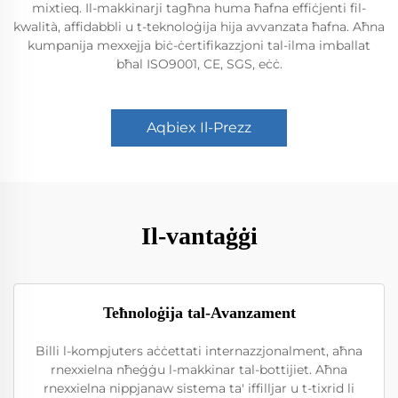
mixtieq. Il-makkinarji tagħna huma ħafna effiċjenti fil-
kwalità, affidabbli u t-teknoloġija hija avvanzata ħafna. Aħna
kumpanija mexxejja biċ-ċertifikazzjoni tal-ilma imballat
bħal ISO9001, CE, SGS, eċċ.
Aqbiex Il-Prezz
Il-vantaġġi
Teħnoloġija tal-Avanzament
Billi l-kompjuters aċċettati internazzjonalment, aħna
rnexxielna nħeġġu l-makkinar tal-bottijiet. Aħna
rnexxielna nippjanaw sistema ta' iffilljar u t-tixrid li