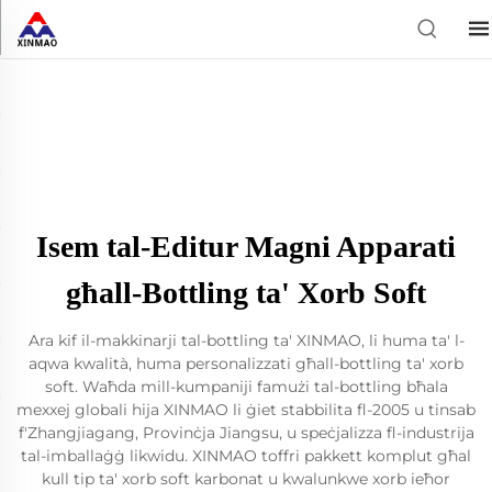
Isem tal-Editur Magni Apparati
għall-Bottling ta' Xorb Soft
Ara kif il-makkinarji tal-bottling ta' XINMAO, li huma ta' l-
aqwa kwalità, huma personalizzati għall-bottling ta' xorb
soft. Waħda mill-kumpaniji famużi tal-bottling bħala
mexxej globali hija XINMAO li ġiet stabbilita fl-2005 u tinsab
f'Zhangjiagang, Provinċja Jiangsu, u speċjalizza fl-industrija
tal-imballaġġ likwidu. XINMAO toffri pakkett komplut għal
kull tip ta' xorb soft karbonat u kwalunkwe xorb ieħor