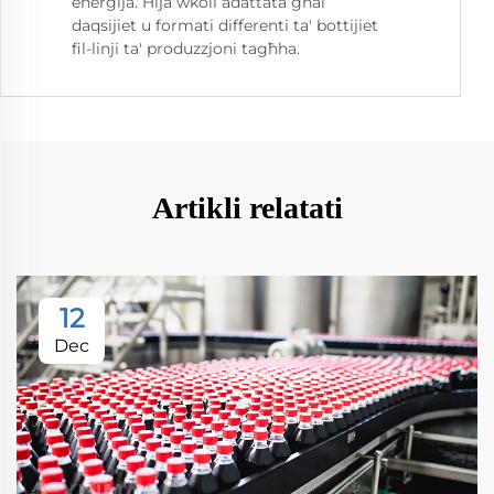
enerġija. Hija wkoll adattata għal
daqsijiet u formati differenti ta' bottijiet
fil-linji ta' produzzjoni tagħha.
Artikli relatati
12
Dec