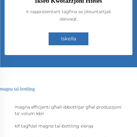
Ikseb Kwotazzjoni Ħieles
Ir-rappreżentant tagħna se jikkuntattjak
dalwaqt.
Iskella
magna tal-bottling
magna effiċjenti għall-ibbottiljar għal produzzjoni
ta' volum kbir
kif tagħżel magna tal-bottling xierqa