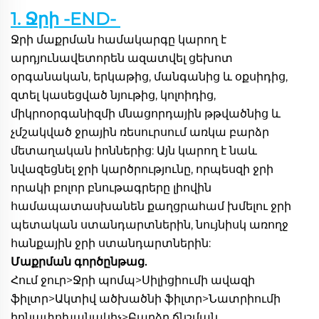
1. Ջրի -END- 
Ջրի մաքրման համակարգը կարող է 
արդյունավետորեն ազատվել ցեխոտ 
օրգանական, երկաթից, մանգանից և օքսիդից, 
զտել կասեցված նյութից, կոլոիդից, 
միկրոօրգանիզմի մնացորդային թթվածնից և 
չմշակված ջրային ռեսուրսում առկա բարձր 
մետաղական իոններից: Այն կարող է նաև 
նվազեցնել ջրի կարծրությունը, որպեսզի ջրի 
որակի բոլոր բնութագրերը լիովին 
համապատասխանեն քաղցրահամ խմելու ջրի 
պետական ստանդարտներին, նույնիսկ առողջ 
հանքային ջրի ստանդարտներին: 
Մաքրման գործընթաց. 
Հում ջուր>Ջրի պոմպ>Սիլիցիումի ավազի 
ֆիլտր>Ակտիվ ածխածնի ֆիլտր>Նատրիումի 
իոնափոխանակիչ>Բարձր ճնշման 