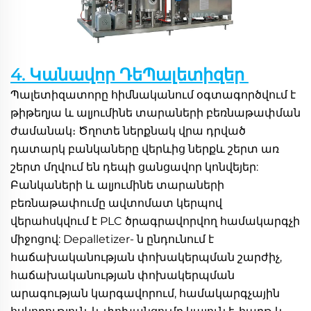
4. Կանավոր ԴեՊալետիզեր 
Պալետիզատորը հիմնականում օգտագործվում է 
թիթեղյա և ալյումինե տարաների բեռնաթափման 
ժամանակ։ Ծղոտե ներքնակ վրա դրված 
դատարկ բանկաները վերևից ներքև շերտ առ 
շերտ մղվում են դեպի ցանցավոր կոնվեյեր: 
Բանկաների և ալյումինե տարաների 
բեռնաթափումը ավտոմատ կերպով 
վերահսկվում է PLC ծրագրավորվող համակարգչի 
միջոցով: Depalletizer- ն ընդունում է 
հաճախականության փոխակերպման շարժիչ, 
հաճախականության փոխակերպման 
արագության կարգավորում, համակարգչային 