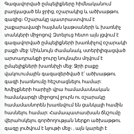
Գազավորված ըմպելիքները հիմնականում 
բաղկացած են ջրից, օշարակից և ածխաթթու 
գազից։ Օշարակը պատրաստվում է 
շաքարավազի հալման կաթսաների և խառնիչ 
տանկերի միջոցով: Զտելուց հետո այն լցվում է 
գազավորված ըմպելիքների խառնիչով օշարակի 
բաքի մեջ: Միևնույն ժամանակ, ստերիլիզացված 
արտադրանքի ջուրը նույնպես մղվում է 
ըմպելիքների խառնիչի մեջ: Ջրի բաքը 
վակուումային գազազերծված է՝ ածխաթթու 
գազի խառնումը հեշտացնելու համար: 
Խմիչքների հարիչի վրա համամասնական 
համակարգի միջոցով ջուրն ու օշարակը 
համամասնորեն խառնվում են ցանկալի համին 
հասնելու համար: Համապատասխան ճնշումը 
վերահսկելու գործողության ներքո ածխաթթու 
գազը լուծվում է նյութի մեջ։ , այն կարելի է 