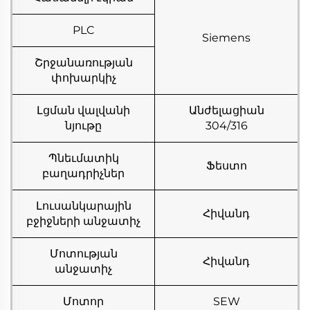
PLC
Siemens
Շրջանառության
փոխարկիչ
Լցման վալվանի
Անժելացիան
նյութը
304/316
Պնեւմատիկ
Ֆեստո
բաղադրիչներ
Լուսանկարային
Հիվանդ
բջիջների անջատիչ
Մոտության
Հիվանդ
անջատիչ
Մոտոր
SEW