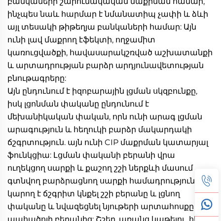
բանկաների շարունակական մաքրման համար, 
ինչպես նաև հարմար է նմանատիպ չափի և ձևի 
այլ տեսակի թիթեղյա բանկաների համար: Այն 
ունի լավ մաքրող էֆեկտի, ողջամիտ 
կառուցվածքի, հավասարակշռված աշխատանքի 
և արտադրության բարձր արդյունավետության 
բնութագրերը: 
Այն ընդունում է իզոբարային լցման սկզբունքը, 
իսկ լցոնման փականը ընդունում է 
մեխանիկական փական, որն ունի արագ լցման 
արագություն և հեղուկի բարձր մակարդակի 
ճշգրտություն. այն ունի CIP մաքրման կատարյալ 
ֆունկցիա: Լցման փականի բերանի վրա 
ուղեկցող սարքի և քաշող շշի ներքևի մասում 
գտնվող բարձրացնող սարքի համադրությունը 
կարող է ճշգրիտ կնքել շշի բերանը և լցնող 
փականը և նվազեցնել նյութերի արտահոսքը 
պահածոյի բերանից: Շշեր, առանց կաթելու, հեշտ 