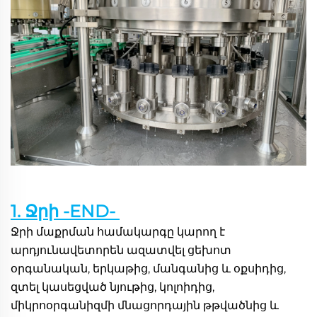
1. Ջրի -END- 
Ջրի մաքրման համակարգը կարող է 
արդյունավետորեն ազատվել ցեխոտ 
օրգանական, երկաթից, մանգանից և օքսիդից, 
զտել կասեցված նյութից, կոլոիդից, 
միկրոօրգանիզմի մնացորդային թթվածնից և 