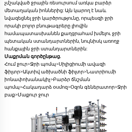
չմշակված ջրային ռեսուրսում առկա բարձր 
մետաղական իոններից: Այն կարող է նաև 
նվազեցնել ջրի կարծրությունը, որպեսզի ջրի 
որակի բոլոր բնութագրերը լիովին 
համապատասխանեն քաղցրահամ խմելու ջրի 
պետական ստանդարտներին, նույնիսկ առողջ 
հանքային ջրի ստանդարտներին: 
Մաքրման գործընթաց. 
Հում ջուր>Ջրի պոմպ>Սիլիցիումի ավազի 
ֆիլտր>Ակտիվ ածխածնի ֆիլտր>Նատրիումի 
իոնափոխանակիչ>Բարձր ճնշման 
պոմպ>Հակադարձ օսմոզ>Օզոն գեներատոր>Ջրի 
բաք>Մաքուր ջուր 