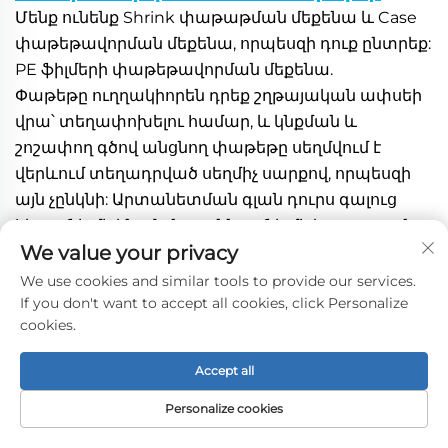
Մենք ունենք Shrink փաթաթման մեքենա և Case 
փաթեթավորման մեքենա, որպեսզի դուք ընտրեք: 
PE ֆիլմերի փաթեթավորման մեքենա. 
Փաթեթը ուղղակիորեն դրեք շղթայական ափսեի 
վրա՝ տեղափոխելու համար, և կնքման և 
շոշափող գծով անցնող փաթեթը սեղմվում է 
վերևում տեղադրված սեղմիչ սարքով, որպեսզի 
այն չընկնի: Արտանետման գլան դուրս գալուց 
հետո ֆիլմի կնքման գլանն ու ֆիլմի կտրող գլան 
We value your privacy
միաժամանակ աշխատում են ֆիլմի կնքումը 
ավարտելու համար: Նկարահանման ավարտից 
We use cookies and similar tools to provide our services.
If you don't want to accept all cookies, click Personalize
հետո փաթեթը մտնում է կծկվող վառարան՝ 
cookies.
նեղանալու համար: Փաթեթավորումը կծկվելուց 
հետո այն մտնում է օժանդակ դարակ, և վերջում 
Accept all
հովացման սարքը տեղադրվելուց հետո դրվում է 
շարվածքի մեջ: 
Personalize cookies
Գործի փաթեթավորման մեքենա: 