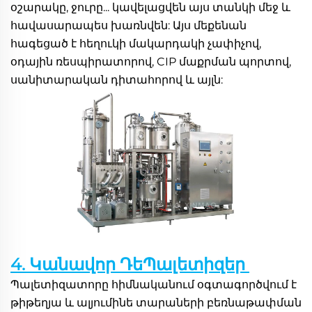
օշարակը, ջուրը... կավելացվեն այս տանկի մեջ և 
հավասարապես խառնվեն: Այս մեքենան 
հագեցած է հեղուկի մակարդակի չափիչով, 
օդային ռեսպիրատորով, CIP մաքրման պորտով, 
սանիտարական դիտահորով և այլն: 
4. Կանավոր ԴեՊալետիզեր 
Պալետիզատորը հիմնականում օգտագործվում է 
թիթեղյա և ալյումինե տարաների բեռնաթափման 