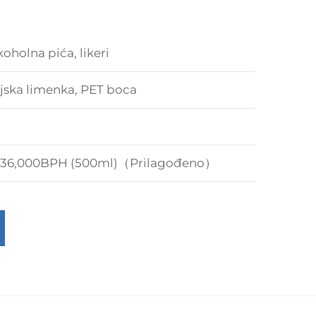
oholna pića, likeri
ijska limenka, PET boca
0-36,000BPH (500ml)（Prilagođeno）