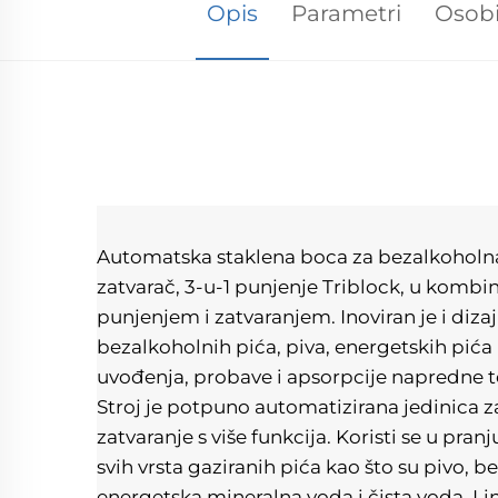
Opis
Parametri
Osob
Automatska staklena boca za bezalkoholna p
zatvarač, 3-u-1 punjenje Triblock, u kombina
punjenjem i zatvaranjem. Inoviran je i dizaj
bezalkoholnih pića, piva, energetskih pića 
uvođenja, probave i apsorpcije napredne t
Stroj je potpuno automatizirana jedinica za
zatvaranje s više funkcija. Koristi se u pranj
svih vrsta gaziranih pića kao što su pivo, b
energetska mineralna voda i čista voda. Lin