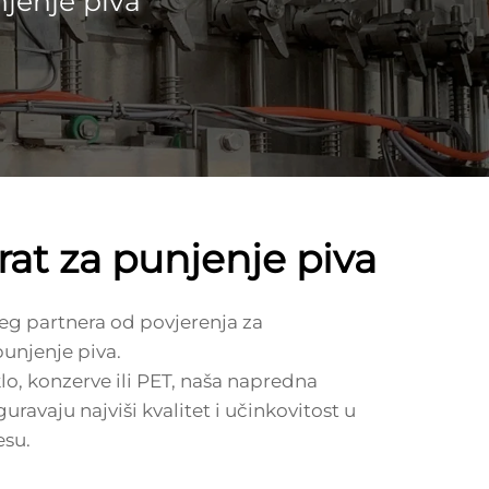
jenje piva
rat za punjenje piva
g partnera od povjerenja za
unjenje piva.
aklo, konzerve ili PET, naša napredna
uravaju najviši kvalitet i učinkovitost u
su.