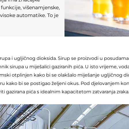
funkcije, višenamjenske, 
visoke automatike. To je 
rupa i ugljičnog dioksida. Sirup se proizvodi u posudama 
ik sirupa u miješalici gaziranih pića. U isto vrijeme, voda
ski otplinjen kako bi se olakšalo miješanje ugljičnog di
jeru kako bi se postigao željeni okus. Pod djelovanjem kont
ti gazirana pića s idealnim kapacitetom zatvaranja zraka.