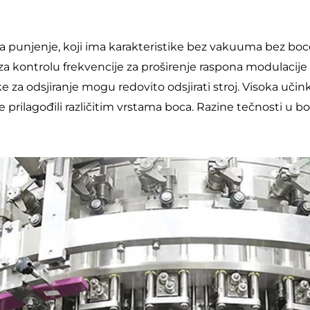
a punjenje, koji ima karakteristike bez vakuuma bez boce
kontrolu frekvencije za proširenje raspona modulacije b
ke za odsjiranje mogu redovito odsjirati stroj. Visoka uči
e prilagođili različitim vrstama boca. Razine tečnosti u b