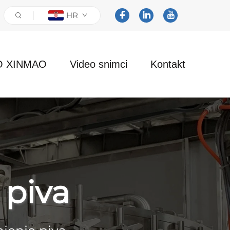
HR
O XINMAO
Video snimci
Kontakt
 piva