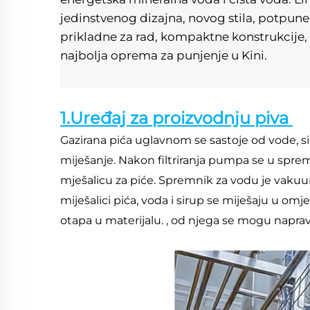
jedinstvenog dizajna, novog stila, potpune 
prikladne za rad, kompaktne konstrukcije, 
najbolja oprema za punjenje u Kini. 
1.Uređaj za proizvodnju piva 
Gazirana pića uglavnom se sastoje od vode, si
miješanje. Nakon filtriranja pumpa se u spremn
mješalicu za piće. Spremnik za vodu je vakuum
miješalici pića, voda i sirup se miješaju u om
otapa u materijalu. , od njega se mogu napravi