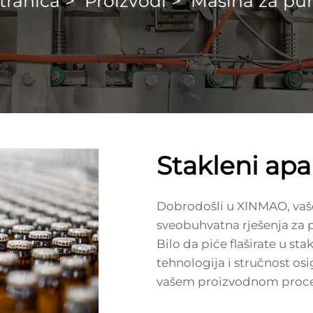
tranica
>
Proizvodi
>
Mašina za pun
Stakleni apa
Dobrodošli u XINMAO, vaše
sveobuhvatna rješenja za p
Bilo da piće flaširate u st
tehnologija i stručnost osig
vašem proizvodnom proce