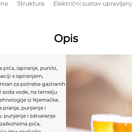
ine
Struktura
Električni sustav upravljan
Opis
ića, ispiranje, punilo, 
ciji s ispiranjem, 
niran za potrebe gaziranih 
i soda vode, na temelju 
ehnologije iz Njemačke. 
 pranje, punjenje i 
u. punjenje i zatvaranje 
ezalkoholna pića, 
ija ima značajke 