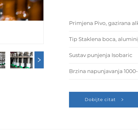
Primjena Pivo, gazirana alk
Tip Staklena boca, alumin
Sustav punjenja Isobaric
Brzina napunjavanja 100
Dobijte citat