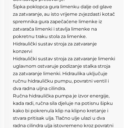
Šipka poklopca gura limenku dalje od glave 
za zatvaranje, au isto vrijeme zvjezdasti kotač 
spremnika gura zapečaćene limenke iz 
zatvarača limenki i stavlja limenke na 
pokretnu traku stola za limenke. 
Hidraulički sustav stroja za zatvaranje 
konzervi 
Hidraulički sustav stroja za zatvaranje limenki 
uglavnom ostvaruje podizanje stalka stroja 
za zatvaranje limenki. Hidraulika uključuje 
ručnu hidrauličku pumpu, povratni ventil i 
dva radna uljna cilindra. 
Ručna hidraulička pumpa je izvor energije, 
kada radi, ručna sila djeluje na potisnu šipku 
kako bi pokrenula klip na klipno kretanje i 
stvara pritisak ulja. Tlačno ulje ulazi u dva 
radna cilindra ulja istovremeno kroz povratni 