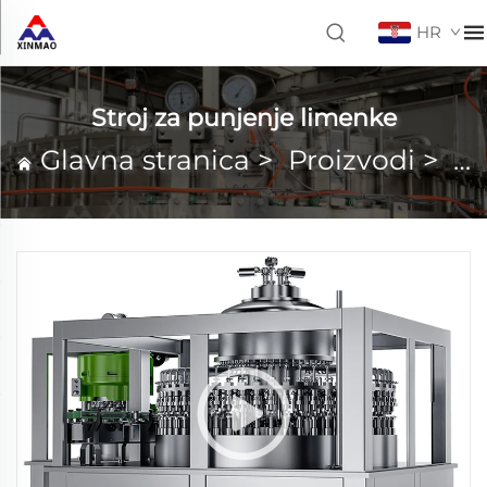
HR
Stroj za punjenje limenke
Glavna stranica
>
Proizvodi
>
St