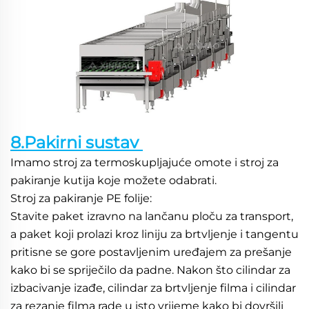
8.Pakirni sustav 
Imamo stroj za termoskupljajuće omote i stroj za 
pakiranje kutija koje možete odabrati. 
Stroj za pakiranje PE folije: 
Stavite paket izravno na lančanu ploču za transport, 
a paket koji prolazi kroz liniju za brtvljenje i tangentu 
pritisne se gore postavljenim uređajem za prešanje 
kako bi se spriječilo da padne. Nakon što cilindar za 
izbacivanje izađe, cilindar za brtvljenje filma i cilindar 
za rezanje filma rade u isto vrijeme kako bi dovršili 