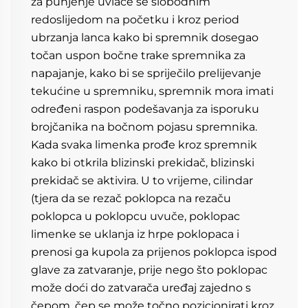
za punjenje uvlače se slobodnim 
redoslijedom na početku i kroz period 
ubrzanja lanca kako bi spremnik dosegao 
točan uspon bočne trake spremnika za 
napajanje, kako bi se spriječilo prelijevanje 
tekućine u spremniku, spremnik mora imati 
određeni raspon podešavanja za isporuku 
brojčanika na bočnom pojasu spremnika. 
Kada svaka limenka prođe kroz spremnik 
kako bi otkrila blizinski prekidač, blizinski 
prekidač se aktivira. U to vrijeme, cilindar 
(tjera da se rezač poklopca na rezaču 
poklopca u poklopcu uvuče, poklopac 
limenke se uklanja iz hrpe poklopaca i 
prenosi ga kupola za prijenos poklopca ispod 
glave za zatvaranje, prije nego što poklopac 
može doći do zatvarača uređaj zajedno s 
čepom, čep se može točno pozicionirati kroz 