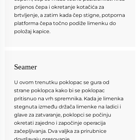
prijenos čepa i okretanje kotačića za 
brtvljenje, a zatim kada čep stigne, potporna 
platforma čepa točno podiže limenku do 
položaj kapice. 
Seamer
U ovom trenutku poklopac se gura od 
strane poklopca kako bi se poklopac 
pritisnuo na vrh spremnika. Kada je limenka 
stegnuta između držača limenke na ladici i 
glave za zatvaranje, poklopci se počinju 
okretati zajedno i započinje operacija 
začepljivanja. Dva valjka za prirubnice 
dovršavaju presovanje. 