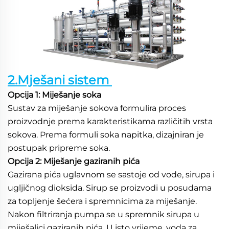
2.Mješani sistem 
Opcija 1: Miješanje soka 
Sustav za miješanje sokova formulira proces 
proizvodnje prema karakteristikama različitih vrsta 
sokova. Prema formuli soka napitka, dizajniran je 
postupak pripreme soka. 
Opcija 2: Miješanje gaziranih pića 
Gazirana pića uglavnom se sastoje od vode, sirupa i 
ugljičnog dioksida. Sirup se proizvodi u posudama 
za topljenje šećera i spremnicima za miješanje. 
Nakon filtriranja pumpa se u spremnik sirupa u 
miješalici gaziranih pića. U isto vrijeme, voda za 