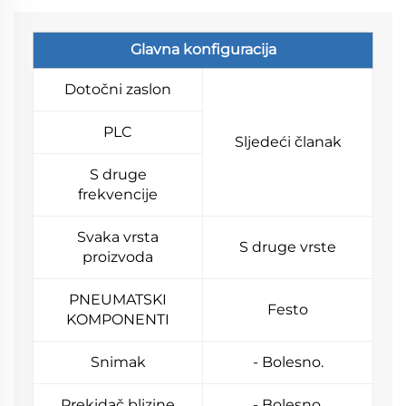
Glavna konfiguracija
Dotočni zaslon
PLC
Sljedeći članak
S druge
frekvencije
Svaka vrsta
S druge vrste
proizvoda
PNEUMATSKI
Festo
KOMPONENTI
Snimak
- Bolesno.
Prekidač blizine
- Bolesno.