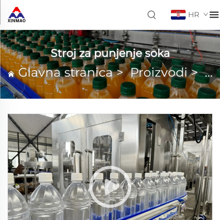
HR
Stroj za punjenje soka
Glavna stranica
>
Proizvodi
>
St