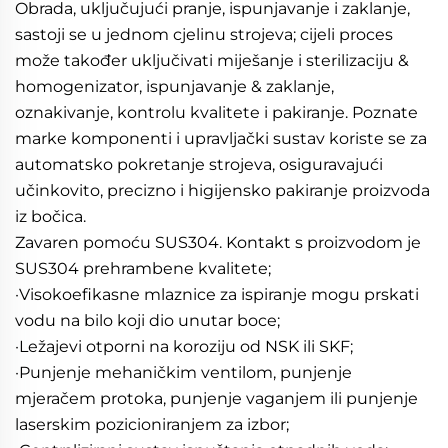
Obrada, uključujući pranje, ispunjavanje i zaklanje, 
sastoji se u jednom cjelinu strojeva; cijeli proces 
može također uključivati miješanje i sterilizaciju & 
homogenizator, ispunjavanje & zaklanje, 
oznakivanje, kontrolu kvalitete i pakiranje. Poznate 
marke komponenti i upravljački sustav koriste se za 
automatsko pokretanje strojeva, osiguravajući 
učinkovito, precizno i higiјensko pakiranje proizvoda 
iz bočica. 
Zavaren pomoću SUS304. Kontakt s proizvodom je 
SUS304 prehrambene kvalitete; 
·Visokoefikasne mlaznice za ispiranje mogu prskati 
vodu na bilo koji dio unutar boce;   
·Ležajevi otporni na koroziju od NSK ili SKF;   
·Punjenje mehaničkim ventilom, punjenje 
mjeračem protoka, punjenje vaganjem ili punjenje 
laserskim pozicioniranjem za izbor;   