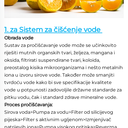
1. za Sistem za čišćenje vode 
Obrada vode   
Sustav za pročišćavanje vode može se učinkovito 
riješiti mutnih organskih tvari, željeza, mangana i 
oksida, filtrirati suspendirane tvari, koloida, 
preostalog kisika mikroorganizama i nešto metalnih 
iona u izvoru sirove vode. Također može smanjiti 
tvrdoću vode kako bi sve specifikacije kvalitete 
vode u potpunosti zadovoljile državne standarde za 
pitku vodu, čak i standard zdrave mineralne vode. 
Proces pročišćavanja: 
Sirova voda>Pumpa za vodu>Filter od silicijevog 
pijeska>Filter s aktivnim ugljenom>Izmjenjivač 
natrijevih iona>Pumpa visokog pritiska>Reverzna 