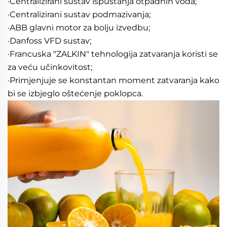
·Centralizirani sustav ispuštanja otpadnih voda;   
·Centralizirani sustav podmazivanja;   
·ABB glavni motor za bolju izvedbu;   
·Danfoss VFD sustav;   
·Francuska "ZALKIN" tehnologija zatvaranja koristi se 
za veću učinkovitost;   
·Primjenjuje se konstantan moment zatvaranja kako 
bi se izbjeglo oštećenje poklopca. 