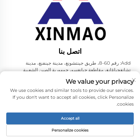
اتصل بنا
Add: رقم 60-8، طريق جينتشونغ، مدينة جينفنغ، مدينة
تشانغجياغانغ، مقاطعة جيانغسو، جمهورية الصين الشعبية
رقم الهاتف:
+86-18952445692
We value your privacy
البريد الإلكتروني:
[email protected]
We use cookies and similar tools to provide our services.
If you don't want to accept all cookies, click Personalize
cookies.
حقوق النشر © 2024 بواسطة شركة زهانغ جيانغ سيتي شينماو
لماكينات المشروبات المحدودة. -
سياسة الخصوصية
Accept all
Personalize cookies