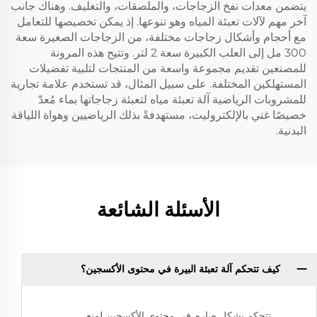
يتضمن معدات نفخ الزجاجات، والملصقات، والتغليف. وهناك جانب
آخر مهم لآلات تعبئة المياه وهو تنوعها. إذ يمكن تخصيصها للتعامل
مع أحجام وأشكال زجاجات مختلفة، من الزجاجات الصغيرة سعة
300 مل إلى العلب الكبيرة سعة 2 لتر. وتتيح هذه المرونة
للمصنعين تقديم مجموعة واسعة من المنتجات لتلبية تفضيلات
المستهلكين المختلفة. على سبيل المثال، قد تستخدم علامة تجارية
للمشروبات الرياضية آلة تعبئة مياه لتعبئة زجاجاتها بماء مُعدّ
خصيصًا غني بالإلكتروليت، مستهدفةً بذلك الرياضيين وهواة اللياقة
البدنية.
الأسئلة الشائعة
كيف تتحكم آلة تعبئة البيرة في محتوى الأكسجين؟
تتحكم بشكل صارم في محتوى الأكسجين لمنع