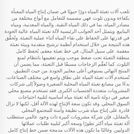
تلعب آلات تعبئة المياه دورًا حيويًا في ضمان إنتاج المياه المعبأة
بكفاءة وبدون تلوث. فهي مصممة للتعامل مع أنواع مختلفة من
مصادر المياه، بما في ذلك المياه النقية، والمياه المعدنية، ومياه
الينابيع. ويتمثل أحد الجوانب الرئيسية لآلة تعبئة المياه عالية الجودة
في قدرتها على الحفاظ على نقاء المياه أثناء عملية التعبئة. وتُحقَّق
هذه النتيجة من خلال استخدام أنظمة ترشيح متقدمة وبيئة تعبئة
معقمة. على سبيل المثال، في خط تعبئة معقم، يُحفظ كامل
منطقة التعبئة تحت ضغط موجب ويتم تعقيمها بانتظام لمنع
التلوث. كما تُعقَّم الزجاجات مسبقًا قبل التعبئة، مما يضمن أن
المنتج النهائي يستوفي أعلى معايير الجودة. من حيث التطبيق،
تُستخدم آلات تعبئة المياه على نطاق واسع في مختلف الصناعات،
بدءًا من مصانع تعبئة المياه المحلية الصغيرة وصولاً إلى شركات
المشروبات متعددة الجنسيات الكبرى. فقد تستخدم مصنع محلي
صغير في دولة نامية آلة تعبئة مياه أساسية لتلبية احتياجات
السوق المحلي. وقد تكون سعة الإنتاج لهذه الآلة أقل، لكنها لا تزال
قادرة على إنتاج مياه شرب نظيفة وآمنة للمجتمع المحلي.
بالمقابل، فإن شركة مشروبات كبيرة ذات وجود عالمي ستتطلب
آلة تعبئة مياه أكثر تطورًا وسعة أكبر لتلبية طلبات عملائها
الدوليين. وغالبًا ما تكون هذه الآلات مدمجة ضمن خط إنتاج كامل