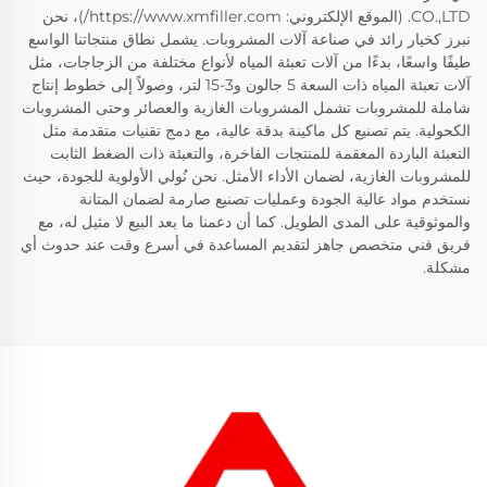
CO.,LTD. (الموقع الإلكتروني: https://www.xmfiller.com/)، نحن
نبرز كخيار رائد في صناعة آلات المشروبات. يشمل نطاق منتجاتنا الواسع
طيفًا واسعًا، بدءًا من آلات تعبئة المياه لأنواع مختلفة من الزجاجات، مثل
آلات تعبئة المياه ذات السعة 5 جالون و3-15 لتر، وصولاً إلى خطوط إنتاج
شاملة للمشروبات تشمل المشروبات الغازية والعصائر وحتى المشروبات
الكحولية. يتم تصنيع كل ماكينة بدقة عالية، مع دمج تقنيات متقدمة مثل
التعبئة الباردة المعقمة للمنتجات الفاخرة، والتعبئة ذات الضغط الثابت
للمشروبات الغازية، لضمان الأداء الأمثل. نحن نُولي الأولوية للجودة، حيث
نستخدم مواد عالية الجودة وعمليات تصنيع صارمة لضمان المتانة
والموثوقية على المدى الطويل. كما أن دعمنا ما بعد البيع لا مثيل له، مع
فريق فني متخصص جاهز لتقديم المساعدة في أسرع وقت عند حدوث أي
مشكلة.