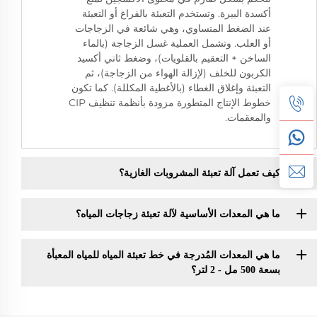
أكسدة البيرة. وتستخدم التعبئة بالفراغ أو التعبئة
عند الضغط المتساوي، وهي شائعة في الزجاجات
أو العلب. وتشمل العملية غسل الزجاجة (بالماء
الساخن + التعقيم بالقلويات)، وضغط ثاني أكسيد
الكربون للخلف (لإزالة الهواء من الزجاجة)، ثم
التعبئة وإغلاق الغطاء (بالأغطية المكللة). كما تكون
خطوط الإنتاج المتطورة مزودة بأنظمة تنظيف CIP
والمعقمات.
كيف تعمل آلة تعبئة المشروبات الغازية؟
ما هي المعدات الأساسية لآلة تعبئة زجاجات المياه؟
ما هي المعدات المُدرجة في خط تعبئة المياه للمياه المعبأة
بسعة 500 مل - 2 لتر؟