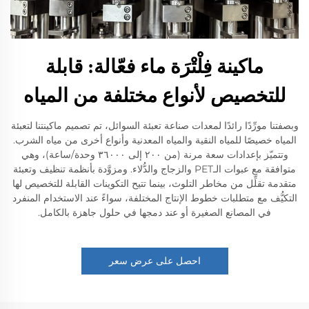
ماكينة فِلْتْرَة ماء فعّالة: قابلة
للتخصيص لأنواع مختلفة من المياه
وبصفتنا مورِّدًا رائدًا لمعدات صناعة تعبئة السوائل، تم تصميم ماكينتنا لتعبئة
المياه خصيصًا للمياه النقية والمياه المعدنية وأنواع أخرى من مياه الشرب.
وتتميّز بإعدادات سعة مرنة (من ٢٠٠ إلى ٣٦٠٠٠ وحدة/ساعة)، وهي
متوافقة مع عبوات الـPET والزجاج والدُّلاء. ومزوَّدة بأنظمة تنظيف وتعبئة
متقدمة تقلِّل من مخاطر التلوث، بينما تتيح التكوينات القابلة للتخصيص لها
التكيُّف مع متطلبات خطوط الإنتاج المختلفة، سواءً عند الاستخدام المنفرد
في المصانع الصغيرة أو عند دمجها في حلول جاهزة بالكامل.
احصل على عرض سعر