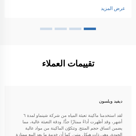
عرض المزيد
تقييمات العملاء
ديفيد ويلسون
لقد استخدمنا ماكينة تعبئة المياه من شركة شينماو لمدة ٦
أشهر، وقد أظهرت أداءً ممتازًا جدًّا. ودقة التعبئة عالية، مما
يضمن اتساق حجم المنتج. وتتكوّن الماكينة من مواد عالية
الجودة، وهي ذات هيكل متين. كما أن خدمة ما بعد البيع ممتازة