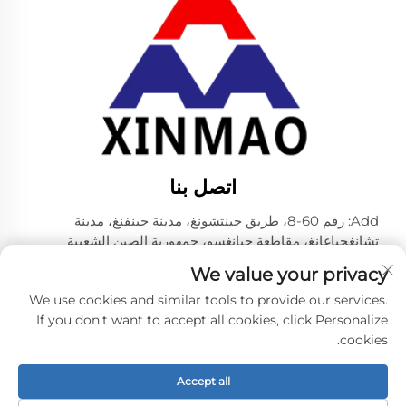
اتصل بنا
Add: رقم 60-8، طريق جينتشونغ، مدينة جينفنغ، مدينة
تشانغجياغانغ، مقاطعة جيانغسو، جمهورية الصين الشعبية
الهاتف:
+86-18952445692
We value your privacy
البريد الإلكتروني:
[email protected]
We use cookies and similar tools to provide our services.
If you don't want to accept all cookies, click Personalize
cookies.
حقوق النشر © 2024 بواسطة شركة زهانغ جيانغ سيتي شينماو
لماكينات المشروبات المحدودة. -
سياسة الخصوصية
Accept all