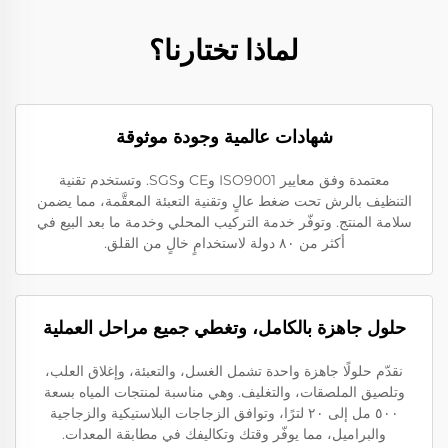
لماذا تختارنا؟
شهادات عالمية وجودة موثوقة
معتمدة وفق معايير ISO9001 وCE وSGS. وتستخدم تقنية
التنظيف بالرش تحت ضغط عالٍ وتقنية التعبئة المعقَّمة، مما يضمن
سلامة المنتج. وتوفّر خدمة التركيب المحلي وخدمة ما بعد البيع في
أكثر من ٨٠ دولة لاستخدامٍ خالٍ من القلق.
حلول جاهزة بالكامل، وتغطي جميع مراحل العملية
نقدّم حلولًا جاهزة واحدة تشمل الغسل، والتعبئة، وإغلاق العلب،
وتلصيق الملصقات، والتغليف. وهي مناسبة لمنتجات المياه بسعة
٥٠٠ مل إلى ٢٠ لترًا، وتوافق الزجاجات البلاستيكية والزجاجية
والبراميل، مما يوفّر وقتك وتكاليفك في مطابقة المعدات.