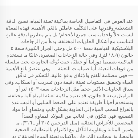
عند الغوص في التفاصيل الخاصة بماكينة تعبئة المياه، تصبح الدقة
التشغيلية وقدرتها على التكيُّف عاملَيْن بالغَي الأهمية. فهذه المعدّة
ليست حلاًّ واحداً يناسب جميع الأحجام؛ بل يتم معايرتها بدقةٍ عاليةٍ
لتتناسب مع أشكال الحاويات المختلفة، بدءاً من الزجاجات
البلاستيكية القياسية سعة ٥٠٠ مل وحتى الجرار الكبيرة سعة ٥
جالون (١٨٫٩ لتر). وفي حالة الزجاجات الصغيرة، غالبًا ما تستخدم
الماكينة تصميماً دورانياً أو خطيّاً، حيث تُوجَّه الحاويات تحت سلسلة
من فوهات التعبئة. أما صمامات التعبئة — وهي عنصرٌ بالغ الأهمية
— فهي مصمَّمة للفتح والإغلاق بدقةٍ عالية، للتحكم في تدفُّق
المياه وتحقيق مستويات تعبئة دقيقة دون تسريب أو انسكاب. وفي
سياق الحاويات الأكبر حجماً مثل الزجاجات سعة ٣–١٥ لتر أو
البراميل سعة ٥ جالون، قد تعتمد ماكينة تعبئة المياه آلية مختلفة،
وتستخدم أحياناً طريقة تعتمد على الضغط السلبي أو المساعدة
بالفراغ لسحب المياه إلى الحاوية بشكلٍ ثابتٍ ومتساوٍ. أما مواد
التصنيع، فهي تتكوّن في الغالب من الفولاذ المقاوم للصدأ
المخصص للأغراض الغذائية (مثل الدرجتين ٣٠٤ أو ٣١٦L)، ما
يضمن المتانة ومقاومة التآكل مع الالتزام بالمتطلبات الصحية
والمعيارية. وبجانب ذلك، فإن ماكينات تعبئة المياه الحديثة تزود