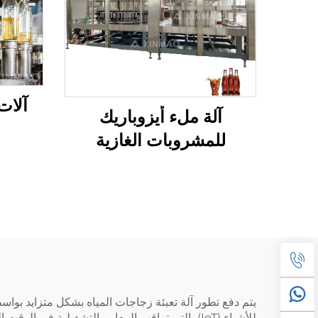
آلات
آلة ملء أيزوباريك
للمشروبات الغازية
يتم دفع تطور آلة تعبئة زجاجات المياه بشكل متزايد بواسطة
للأشياء (IoT)، التي تراقب المعايير التشغيلية 