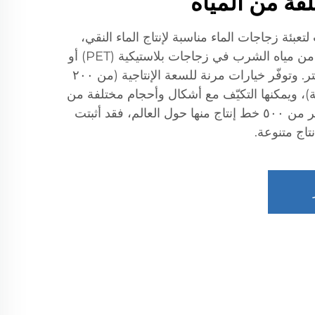
لفة من المياه
لتعبئة زجاجات الماء مناسبة لإنتاج الماء النقي،
والماء المعدني، وأنواع أخرى من مياه الشرب في زجاجات بلاستيكية (PET) أو
زجاجية سعة ٥٠٠ مل إلى ٢ لتر. وتوفّر خيارات مرنة للسعة الإنتاجية (من ٢٠٠
الساعة)، ويمكنها التكيّف مع أشكال وأحجام مختلفة من
الزجاجات. وبفضل تشغيل أكثر من ٥٠٠ خط إنتاج منها حول العالم، فقد أثبتت
تاج متنوعة.