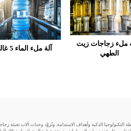
 ملء زجاجات زيت
آلة ملء الماء 5 غالون
الطهي
 التكنولوجيا الذكية وأهداف الاستدامة. وتُزوَّد وحدات آلات تعبئة زجاج
في الوقت الفعلي، مثل عدد دورات الصمامات ودرجة حرارة المحرك واستهلاك ال