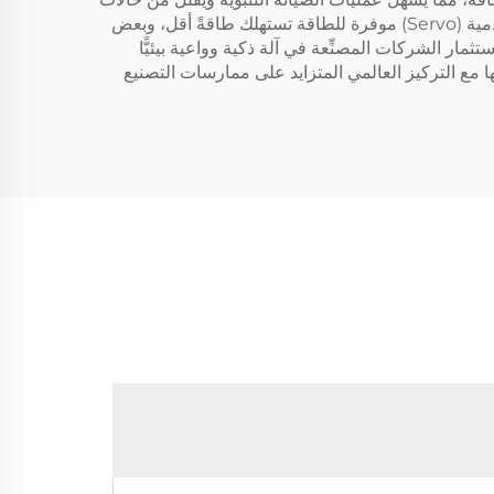
التوقف غير المخطط لها. ومن منظور الاستدامة، تتضمَّن تصاميم آلات تعبئة زجاجات المياه الرائدة محركات ومحركات تحريك خدمية (Servo) موفرة للطاقة تستهلك طاقةً أقل، وبعض
تثمار الشركات المصنِّعة في آلة ذكية وواعية بيئيًّا
ا مع التركيز العالمي المتزايد على ممارسات التصنيع