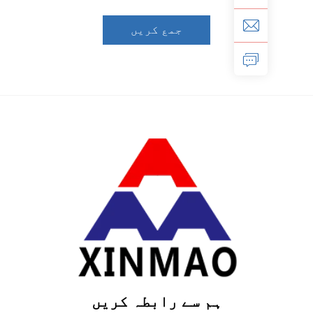
جمع کریں
ہم سے رابطہ کریں