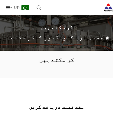
UR
کر سکتے ہیں
حہ اول
>
ویڈیوز
>
کر سکتے ہیں
کر سکتے ہیں
مفت قیمت دریافت کریں