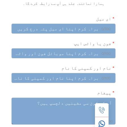
ہمارا نمائندہ جلد ہی آپ سے رابطہ کرے گا۔
ی میل
0/10
ون یا واٹس ایپ
0/10
ام اور کمپنی کا نام
0/10
یغام
0/10