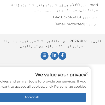
Add: نمبر 60-8، جن زونگ روڈ، جنفینگ ٹاؤن، ژانگ
گ سٹی، جیانگ سو صوبہ، پی آر سی
نمبر:
+86-13145032343
یل:
[email protected]
کاپی رائٹ © 2024 بائ زھانگ جیا گنگ شہر خین ماؤ ڈرینک
مشینری کو., لٹڈ. -
رازداری کی پالیسی
We value your privacy
e use cookies and similar tools to provide our services. If you
don't want to accept all cookies, click Personalize cookies.
Accept all