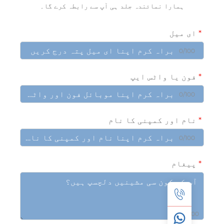
ہمارا نمائندہ جلد ہی آپ سے رابطہ کرے گا۔
ی میل
0/10
ون یا واٹس ایپ
0/10
ام اور کمپنی کا نام
0/10
یغام
0/10