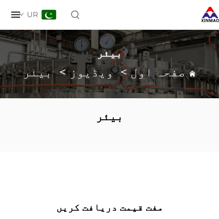
UR
بیئر
صفحہ اول
>
ویڈیوز
>
بیئر
بیئر
مفت قیمت دریافت کریں