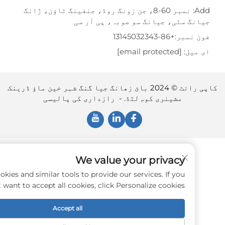
Add: نمبر 60-8، جن زونگ روڈ، جنفینگ ٹاؤن، ژانگ
گ سٹی، جیانگ سو صوبہ، پی آر سی
نمبر:
+86-13145032343
یل:
[email protected]
کاپی رائٹ © 2024 بائ زھانگ جیا گنگ شہر خین ماؤ ڈرینک
مشینری کو., لٹڈ. -
رازداری کی پالیسی
We value your privacy
e use cookies and similar tools to provide our services. If you
don't want to accept all cookies, click Personalize cookies.
Accept all