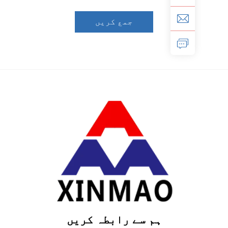
جمع کریں
ہم سے رابطہ کریں