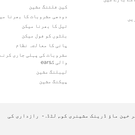
کین فلئنگ مشین
دودھی مشروبات کا بھرنا می
یں
تیل کا بھرنا میکن
بلٹوں کو فول میکن
پانی کا معالجہ نظام
مشروبات کی پہلی جاری کرنے
والی گears
لیبلنگ مشین
پیکنگ مشین
رازداری کی