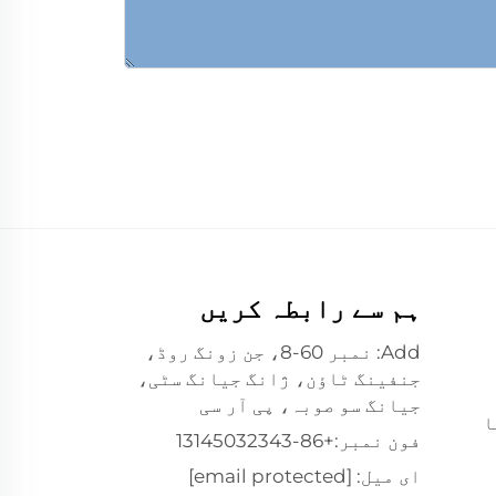
ہم سے رابطہ کریں
Add: نمبر 60-8، جن زونگ روڈ،
جنفینگ ٹاؤن، ژانگ جیانگ سٹی،
جیانگ سو صوبہ، پی آر سی
ا
فون نمبر:
+86-13145032343
ای میل:
[email protected]