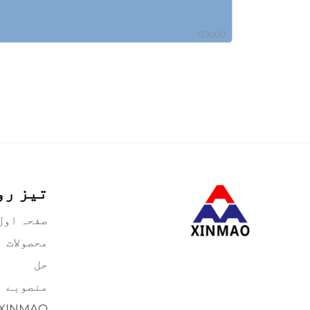
0/1000
تیز رو
صفحہ اول
محصولات
حل
منصوبے
XINMAO کے بارے میں