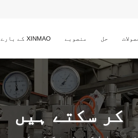
صولات
حل
منصوبے
XINMAO کے بارے میں
کر سکتے ہیں