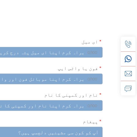
ای میل
0/100
فون یا واٹس ایپ
0/100
نام اور کمپنی کا نام
0/100
پیغام