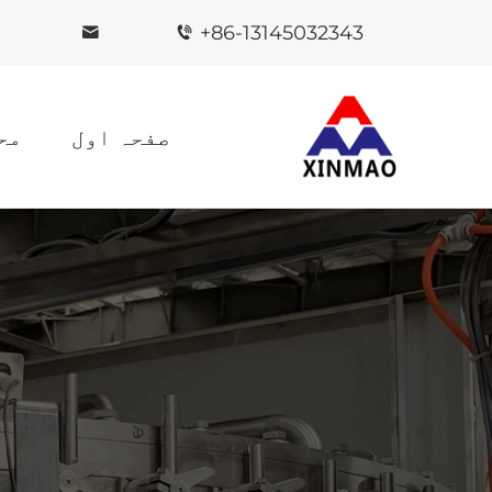
+86-13145032343
صفحہ اول
مح