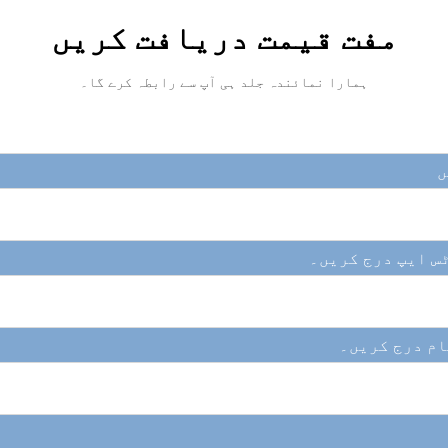
مفت قیمت دریافت کریں
ہمارا نمائندہ جلد ہی آپ سے رابطہ کرے گا۔