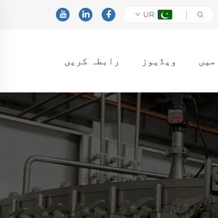
UR
ویڈیوز
رابطہ کریں