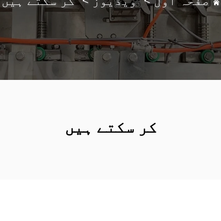
صفحہ اول
>
ویڈیوز
>
کر سکتے ہیں
کر سکتے ہیں