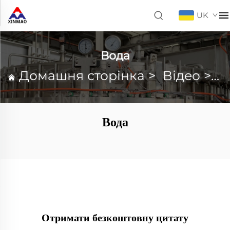
UK
Вода
Домашня сторінка
>
Відео
>
В
Вода
Отримати безкоштовну цитату