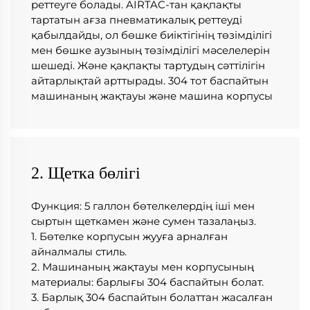
реттеуге болады. AIRTAC-тан қақпақты 
тартатын ағза пневматикалық реттеуді 
қабылдайды, ол бөшке биіктігінің төзімділігі 
мен бөшке аузының төзімділігі мәселелерін 
шешеді. Және қақпақты тартудың сәттілігін 
айтарлықтай арттырады. 304 тот баспайтын 
машинаның жақтауы және машина корпусы 
2. Щетка бөлігі
Функция: 5 галлон бөтелкелердің іші мен 
сыртын щеткамен және сумен тазалаңыз. 
1. Бөтелке корпусын жууға арналған 
айналмалы стиль. 
2. Машинаның жақтауы мен корпусының 
материалы: барлығы 304 баспайтын болат. 
3. Барлық 304 баспайтын болаттан жасалған 