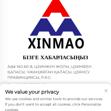
БІЗГЕ ХАБАРЛАСЫҢЫЗ
Add: NO.60-8, ЦЗИНЖУН ЖОЛЫ, ЦЗИНФЕН
ҚАЛАСЫ, ЧЖАҢЖЯГАН ҚАЛАСЫ, ЦЗЯНСУ
ПРАВИНЦИЯСЫ, P.R.C.
Тел:
+86-13145032343
We value your privacy
Электрондық пошта:
[email protected]
We use cookies and similar tools to provide our services.
If you don't want to accept all cookies, click Personalize
cookies.
Тиімділік © 2024 ZHANGJIAGANG CITY XINMAO