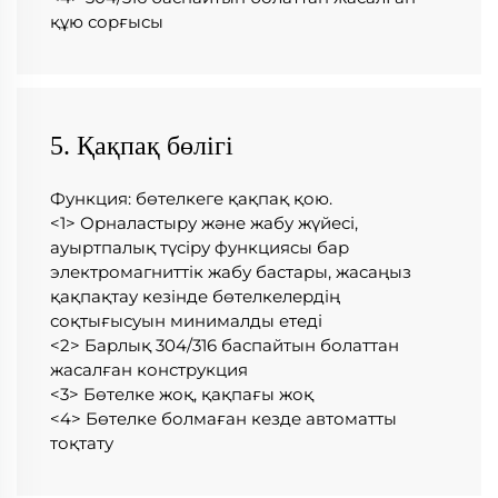
құю сорғысы 
5. Қақпақ бөлігі
Функция: бөтелкеге қақпақ қою.   
<1> Орналастыру және жабу жүйесі, 
ауыртпалық түсіру функциясы бар 
электромагниттік жабу бастары, жасаңыз 
қақпақтау кезінде бөтелкелердің 
соқтығысуын минималды етеді   
<2> Барлық 304/316 баспайтын болаттан 
жасалған конструкция 
<3> Бөтелке жоқ, қақпағы жоқ 
<4> Бөтелке болмаған кезде автоматты 
тоқтату 