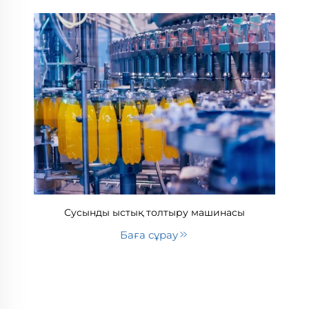
Сусынды ыстық толтыру машинасы
Баға сұрау