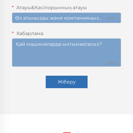
Атауы&Кәсіпорынның атауы
0/100
Хабарлама
0/1000
Жіберу