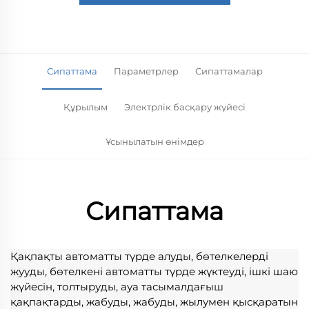
Сипаттама
Параметрлер
Сипаттамалар
Құрылым
Электрлік басқару жүйесі
Ұсынылатын өнімдер
Сипаттама
Қақпақты автоматты түрде алуды, бөтелкелерді 
жууды, бөтелкені автоматты түрде жүктеуді, ішкі шаю 
жүйесін, толтыруды, ауа тасымалдағыш 
қақпақтарды, жабуды, жабуды, жылумен қысқаратын 