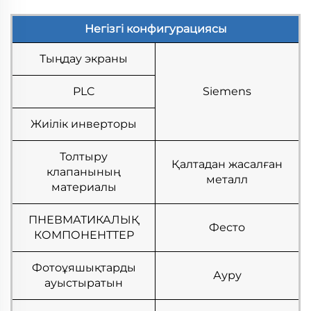
Негізгі конфигурациясы
Тыңдау экраны
PLC
Siemens
Жиілік инверторы
Толтыру
Қалтадан жасалған
клапанының
металл
материалы
ПНЕВМАТИКАЛЫҚ
Фесто
КОМПОНЕНТТЕР
Фотоұяшықтарды
Ауру
ауыстыратын