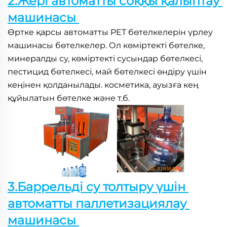
2.Жері автоматты соққы қалыптау 
машинасы 
Өртке қарсы автоматты PET бөтелкелерін үрлеу 
машинасы 
бөтелкелер. Ол көміртекті бөтелке, 
минералды су, көміртекті сусындар бөтелкесі, 
пестицид бөтелкесі, май бөтелкесі өндіру үшін 
кеңінен қолданылады. 
косметика, ауызға кең 
құйылатын бөтелке және т.б. 
3.Баррельді су толтыру үшін 
автоматты паллетизациялау 
машинасы 