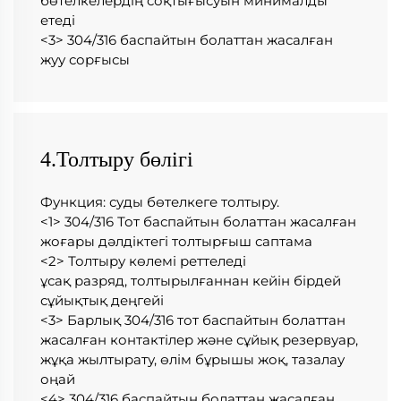
бөтелкелердің соқтығысуын минималды 
етеді   
<3> 304/316 баспайтын болаттан жасалған 
жуу сорғысы 
4.Толтыру бөлігі
Функция: суды бөтелкеге толтыру. 
<1> 304/316 Тот баспайтын болаттан жасалған 
жоғары дәлдіктегі толтырғыш саптама 
<2> Толтыру көлемі реттеледі 
ұсақ разряд, толтырылғаннан кейін бірдей 
сұйықтық деңгейі 
<3> Барлық 304/316 тот баспайтын болаттан 
жасалған контактілер және сұйық резервуар, 
жұқа жылтырату, өлім бұрышы жоқ, тазалау 
оңай 
<4> 304/316 баспайтын болаттан жасалған 