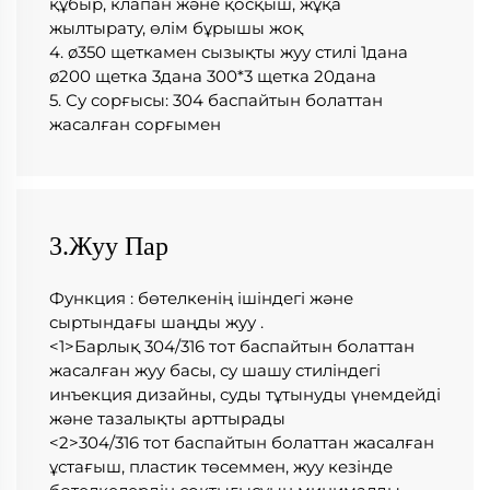
құбыр, клапан және қосқыш, жұқа 
жылтырату, өлім бұрышы жоқ 
4. ø350 щеткамен сызықты жуу стилі 1дана 
ø200 щетка 3дана 300*3 щетка 20дана 
5. Су сорғысы: 304 баспайтын болаттан 
жасалған сорғымен 
3.Жуу Пар
Функция : бөтелкенің ішіндегі және 
сыртындағы шаңды жуу . 
<1>Барлық 304/316 тот баспайтын болаттан 
жасалған жуу басы, су шашу стиліндегі 
инъекция дизайны, суды тұтынуды үнемдейді 
және тазалықты арттырады   
<2>304/316 тот баспайтын болаттан жасалған 
ұстағыш, пластик төсеммен, жуу кезінде 