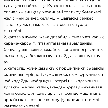
тұтынуды пайдалану; Құрастырылған жақындық 
сигналын анықтау механизмі толтыру бөтелкесі 
желісімен сәйкес келу үшін шығысқа сәйкес 
палеттеу жылдамдығын автоматты түрде 
реттейді. 
2, қаптама жүйесі жаңа дизайнды пневматикалық 
қарама-қарсы типті қаптаманы қабылдайды, 
бочка аузын зақымдамайды және кинографияны 
қысқартады, бочканы құлатпайды, газды тұтыну 
аз. 
3, көтергіш жүйе сызықтық подшипникті сызықты 
сызықшы түріндегі жұмсақ қосылым құрылымын 
қабылдайды, жабдықты көтергіш жылдамдығы 
тұрақты, механикалық ақаудан қорғау механизмі 
және басқа функциялар апат кезінде машинаны 
арнайы қате кезінде қорғау функциясын тиімді 
қамтамасыз етеді. 