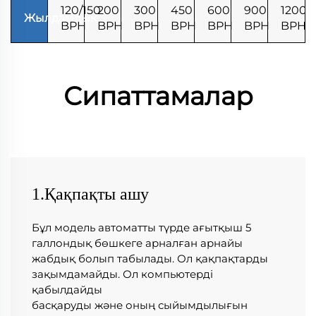
120/150
200
300
450
600
900
1200
Жылдамдық
BPH
BPH
BPH
BPH
BPH
BPH
BPH
Сипаттамалар
1.Қақпақты ашу
Бұл модель автоматты түрде ағытқыш 5 
галлондық бөшкеге арналған арнайы 
жабдық болып табылады. Ол қақпақтарды 
зақымдамайды. Ол компьютерді 
қабылдайды 
басқаруды және оның сыйымдылығын 