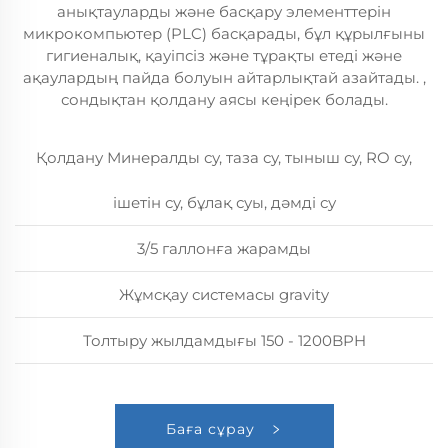
анықтауларды және басқару элементтерін
микрокомпьютер (PLC) басқарады, бұл құрылғыны
гигиеналық, қауіпсіз және тұрақты етеді және
ақаулардың пайда болуын айтарлықтай азайтады. ,
сондықтан қолдану аясы кеңірек болады.
Қолдану Минералды су, таза су, тыныш су, RO су,
ішетін су, бұлақ суы, дәмді су
3/5 галлонға жарамды
Жұмсқау системасы gravity
Толтыру жылдамдығы 150 - 1200BPH
Баға сұрау