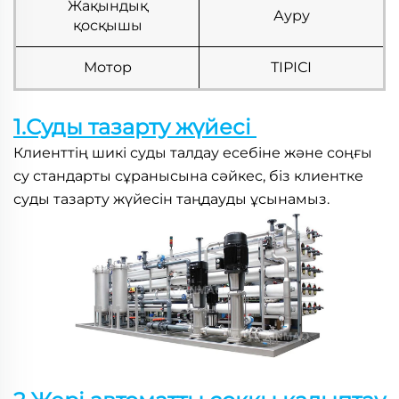
Жақындық
Ауру
қосқышы
Мотор
ТІРІСІ
1.Суды тазарту жүйесі 
Клиенттің шикі суды талдау есебіне және соңғы 
су стандарты сұранысына сәйкес, біз клиентке 
суды тазарту жүйесін таңдауды ұсынамыз. 