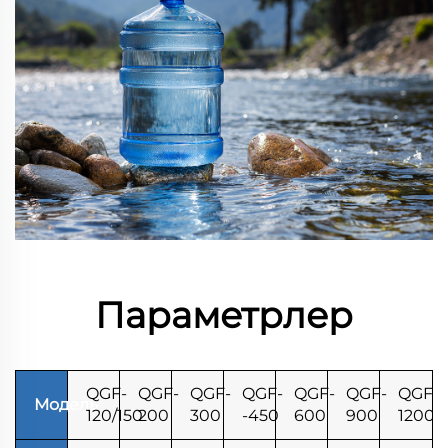
Параметрлер
QGF-
QGF-
QGF-
QGF-
QGF-
QGF-
QGF-
Модель
120/150
200
300
-450
600
900
1200