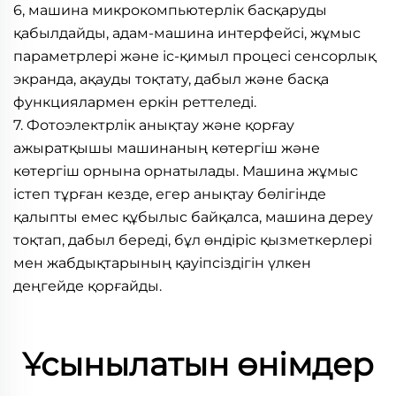
6, машина микрокомпьютерлік басқаруды 
қабылдайды, адам-машина интерфейсі, жұмыс 
параметрлері және іс-қимыл процесі сенсорлық 
экранда, ақауды тоқтату, дабыл және басқа 
функциялармен еркін реттеледі. 
7. Фотоэлектрлік анықтау және қорғау 
ажыратқышы машинаның көтергіш және 
көтергіш орнына орнатылады. Машина жұмыс 
істеп тұрған кезде, егер анықтау бөлігінде 
қалыпты емес құбылыс байқалса, машина дереу 
тоқтап, дабыл береді, бұл өндіріс қызметкерлері 
мен жабдықтарының қауіпсіздігін үлкен 
деңгейде қорғайды. 
Ұсынылатын өнімдер