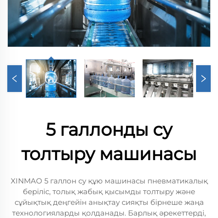
5 галлонды су
толтыру машинасы
XINMAO 5 галлон су құю машинасы пневматикалық
беріліс, толық жабық қысымды толтыру және
сұйықтық деңгейін анықтау сияқты бірнеше жаңа
технологияларды қолданады. Барлық әрекеттерді,