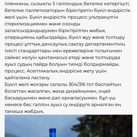
пленканы, сызықты 5 галлондық бөтелке көтергішті, 
бөтелке паллетизаторын біріктіретін бүкіл өндірістік 
желі үшін. Бүкіл өндірістік процесс ультракүлгін 
стерилизациямен және озонды 
залалсыздандырумен біріктірілген жабық 
операцияны қабылдайды, бүкіл жуу және толтыру 
процесі ұлттық денсаулық сақтау департаментінің 
тиісті стандарттары мен ережелеріне толығымен 
сәйкес келуін қамтамасыз етеді және толтыруда 
ауыз судың пайда болуын тиімді болдырмайды. 
процесс. Асептикалық өндіріске жету үшін 
қайталама ластану. 
Бүкіл желі жоғары сапалы 304/316 тот баспайтын 
болаттан жасалған, жаңа дизайнымен, оңай 
басқаруымен және дәл орналасуымен. Бұл үш 
немесе бес галлон ауыз су өндіруге арналған ең 
тамаша жабдық. 