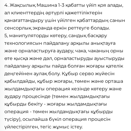
4. Жақсылық Машина 1-3 қабатты үйіп қоя алады, 
ал клиенттердің әртүрлі қажеттіліктерін 
қанағаттандыру үшін үйілген қабаттардың санын 
сенсорлық экранда еркін реттеуге болады. 
5, манипуляторды көтеру, сандық басқару 
технологиясын пайдалану арқылы анықтауға 
және орналастыруға аудару, чака, чаканың орны 
өте қысқа және дәл, орналастыруды ауыстыруды 
пайдалану арқылы пайда болған жоғары қателік 
деңгейінен аулақ болу. Құбыр серво жүйесін 
қабылдайды, құбыр жоғары, төмен және орташа 
жылдамдықтағы операция кезінде көтеру және 
аудару процесінде (төмен жылдамдықтағы 
құбырды бекіту - жоғары жылдамдықтағы 
операция - төмен жылдамдықтағы құбырды 
түсіру), осылайша бүкіл операция процесін 
үйлестірілген, тегіс жұмыс істеу. 