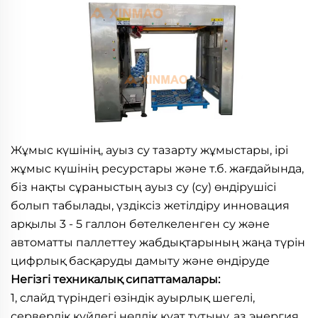
Жұмыс күшінің, ауыз су тазарту жұмыстары, ірі 
жұмыс күшінің ресурстары және т.б. жағдайында, 
біз нақты сұраныстың ауыз су (су) өндірушісі 
болып табылады, үздіксіз жетілдіру инновация 
арқылы 3 - 5 галлон бөтелкеленген су және 
автоматты паллеттеу жабдықтарының жаңа түрін 
цифрлық басқаруды дамыту және өндіруде 
Негізгі техникалық сипаттамалары: 
1, слайд түріндегі өзіндік ауырлық шегелі, 
серверлік күйдегі нөлдік қуат тұтыну, аз энергия 