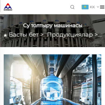
KK
Су толтыру машинасы
Басты бет
>
Продукциялар
>
С