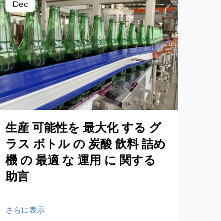
Dec
Oc
生産 可能性を 最大化 する グ
シ
ラス ボトル の 炭酸 飲料 詰め
商
機 の 最適 な 運用 に 関する
助言
さら
さらに表示