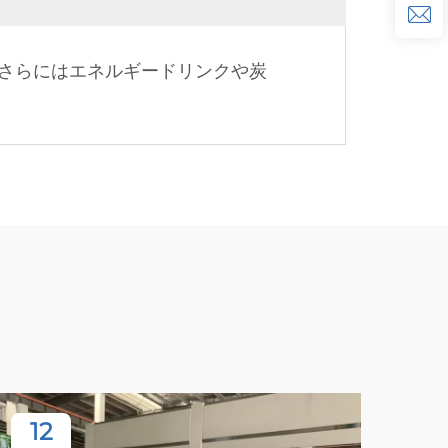
さらにはエネルギードリンクや炭
12
2