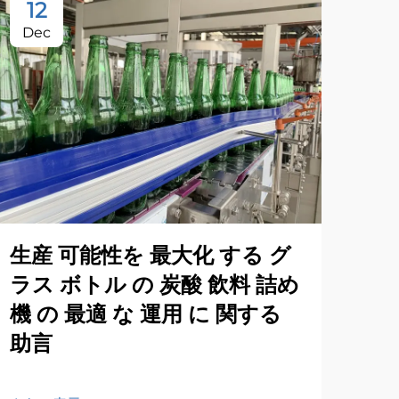
12
2
Dec
Oc
生産 可能性を 最大化 する グ
シ
ラス ボトル の 炭酸 飲料 詰め
商
機 の 最適 な 運用 に 関する
助言
さら