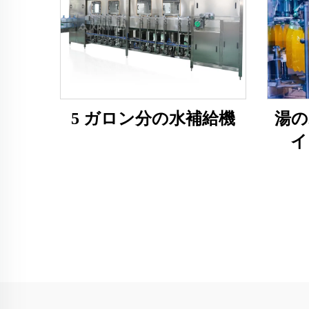
5 ガロン分の水補給機
湯の
イ