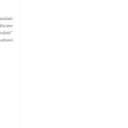
mandare
mbicano
odotti"
ualsiasi