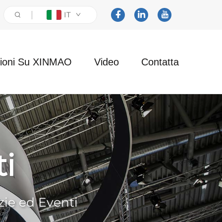
IT
zioni Su XINMAO
Video
Contatta
i
zie ed Eventi