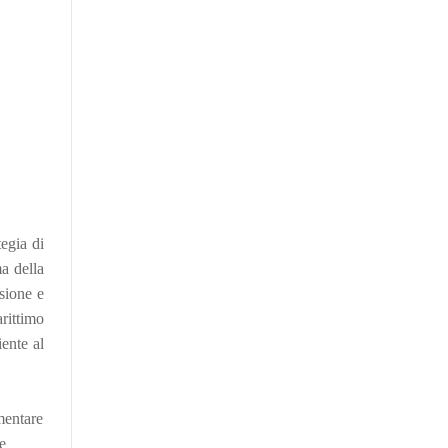
egia di
ma della
isione e
arittimo
iente al
mentare
e