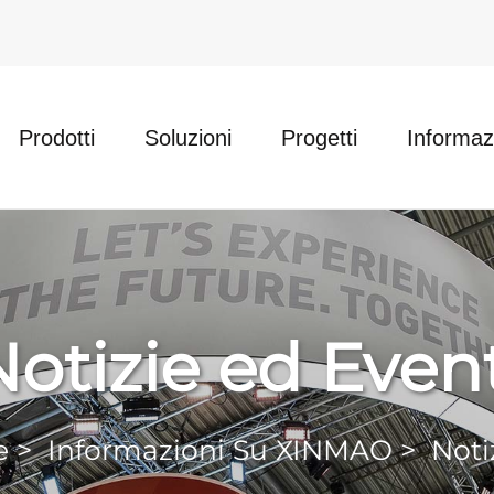
Prodotti
Soluzioni
Progetti
Informa
Notizie ed Event
e
>
Informazioni Su XINMAO
>
Noti