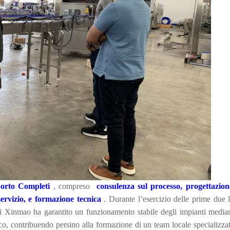
pporto Completi
, compreso
consulenza sul processo, progettazion
 servizio, e formazione tecnica
. Durante l’esercizio delle prime due l
 di Xinmao ha garantito un funzionamento stabile degli impianti media
o, contribuendo persino alla formazione di un team locale specializzat