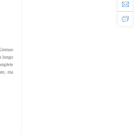
 Xinmao
a lungo
omplete
ate, ma