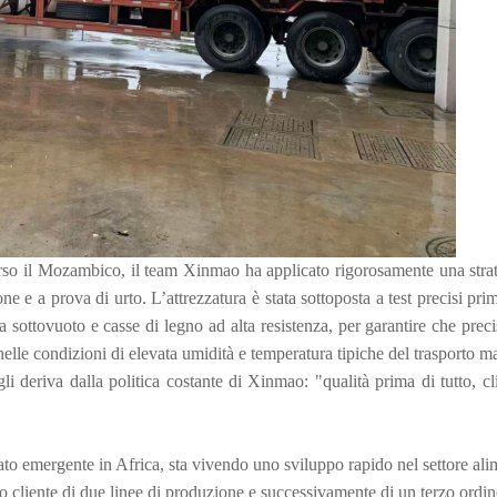
erso il Mozambico, il team Xinmao ha applicato rigorosamente una strat
e e a prova di urto. L’attrezzatura è stata sottoposta a test precisi pri
ra sottovuoto e casse di legno ad alta resistenza, per garantire che prec
nelle condizioni di elevata umidità e temperatura tipiche del trasporto m
li deriva dalla politica costante di Xinmao: "qualità prima di tutto, cl
o emergente in Africa, sta vivendo uno sviluppo rapido nel settore ali
to cliente di due linee di produzione e successivamente di un terzo ordin