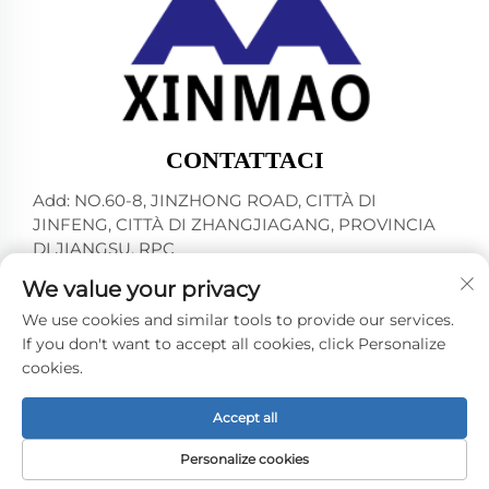
CONTATTACI
Add: NO.60-8, JINZHONG ROAD, CITTÀ DI
JINFENG, CITTÀ DI ZHANGJIAGANG, PROVINCIA
DI JIANGSU, RPC
Tel:
+86-13145032343
We value your privacy
E-mail:
[email protected]
We use cookies and similar tools to provide our services.
If you don't want to accept all cookies, click Personalize
cookies.
Copyright © 2024 by ZHANGJIAGANG CITY XINMAO
DRINK MACHINERY CO.,LTD. -
Informativa sulla privacy
Accept all
Personalize cookies