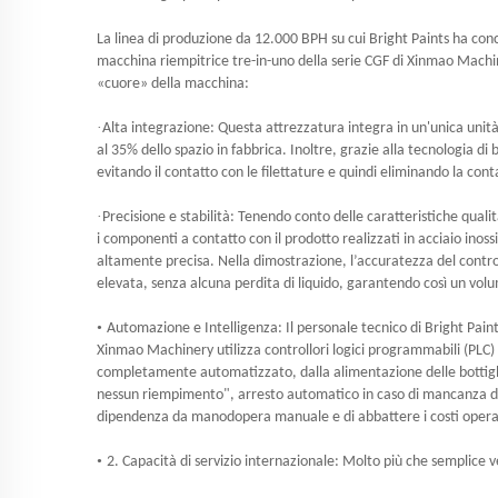
La linea di produzione da 12.000 BPH su cui Bright Paints ha co
macchina riempitrice tre-in-uno della serie CGF di Xinmao Machinery
«cuore» della macchina:
·
Alta integrazione: Questa attrezzatura integra in un'unica unit
al 35% dello spazio in fabbrica. Inoltre, grazie alla tecnologia di 
evitando il contatto con le filettature e quindi eliminando la co
·
Precisione e stabilità: Tenendo conto delle caratteristiche qua
i componenti a contatto con il prodotto realizzati in acciaio inos
altamente precisa. Nella dimostrazione, l’accuratezza del control
elevata, senza alcuna perdita di liquido, garantendo così un volume
•
Automazione e Intelligenza: Il personale tecnico di Bright Paints
Xinmao Machinery utilizza controllori logici programmabili (P
completamente automatizzato, dalla alimentazione delle bottiglie 
nessun riempimento", arresto automatico in caso di mancanza di 
dipendenza da manodopera manuale e di abbattere i costi operat
•
2. Capacità di servizio internazionale: Molto più che semplice 