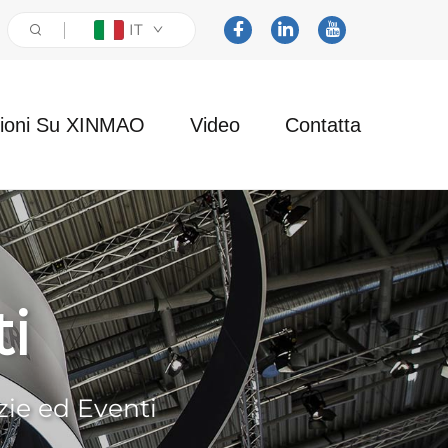
IT
zioni Su XINMAO
Video
Contatta
i
zie ed Eventi