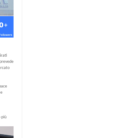
irati
 prevede
ercato
apace
 e
 più