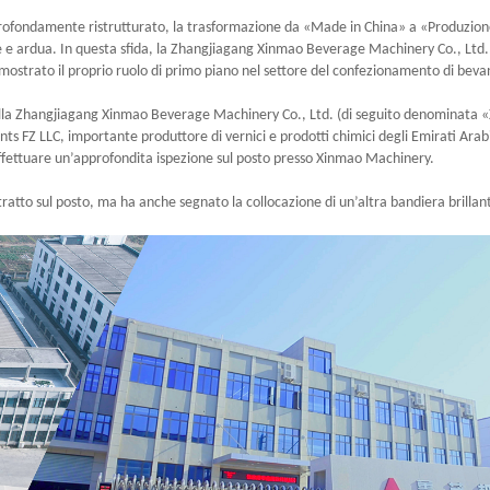
rofondamente ristrutturato, la trasformazione da «Made in China» a «Produzio
ale e ardua. In questa sfida, la Zhangjiagang Xinmao Beverage Machinery Co., Ltd.
mostrato il proprio ruolo di primo piano nel settore del confezionamento di beva
 della Zhangjiagang Xinmao Beverage Machinery Co., Ltd. (di seguito denominata
nts FZ LLC, importante produttore di vernici e prodotti chimici degli Emirati Arabi
effettuare un’approfondita ispezione sul posto presso Xinmao Machinery.
ratto sul posto, ma ha anche segnato la collocazione di un’altra bandiera brillant