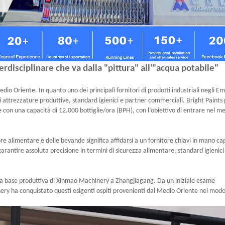
erdisciplinare che va dalla "pittura" all'"acqua potabile"
io Oriente. In quanto uno dei principali fornitori di prodotti industriali negli Em
i attrezzature produttive, standard igienici e partner commerciali. Bright Paints
e con una capacità di 12.000 bottiglie/ora (BPH), con l’obiettivo di entrare nel m
ore alimentare e delle bevande significa affidarsi a un fornitore chiavi in mano c
arantire assoluta precisione in termini di sicurezza alimentare, standard igienici
erna base produttiva di Xinmao Machinery a Zhangjiagang. Da un iniziale esame
nery ha conquistato questi esigenti ospiti provenienti dal Medio Oriente nel modo