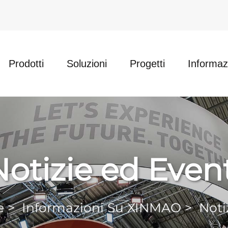
Prodotti
Soluzioni
Progetti
Informa
Notizie ed Event
e
>
Informazioni Su XINMAO
>
Noti