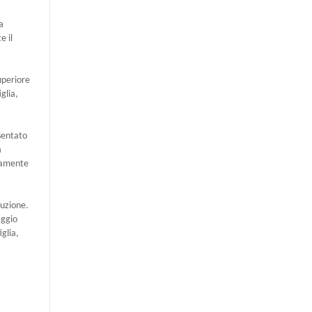
a
e il
uperiore
glia,
sentato
à
emamente
duzione.
aggio
glia,
a