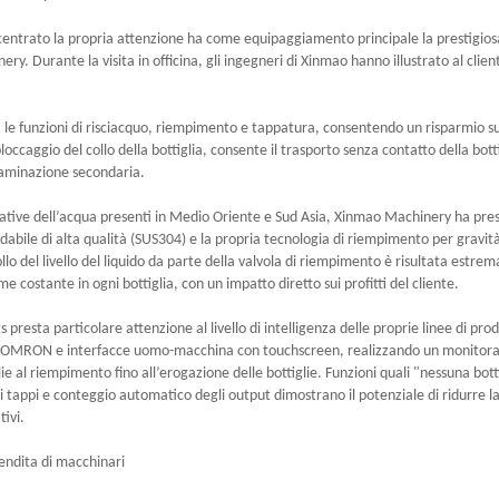
ncentrato la propria attenzione ha come equipaggiamento principale la prestigios
. Durante la visita in officina, gli ingegneri di Xinmao hanno illustrato al client
à le funzioni di risciacquo, riempimento e tappatura, consentendo un risparmio s
bloccaggio del collo della bottiglia, consente il trasporto senza contatto della botti
ntaminazione secondaria.
litative dell’acqua presenti in Medio Oriente e Sud Asia, Xinmao Machinery ha pre
sidabile di alta qualità (SUS304) e la propria tecnologia di riempimento per gravit
lo del livello del liquido da parte della valvola di riempimento è risultata estr
 costante in ogni bottiglia, con un impatto diretto sui profitti del cliente.
 presta particolare attenzione al livello di intelligenza delle proprie linee di pro
LC) OMRON e interfacce uomo-macchina con touchscreen, realizzando un monitor
al riempimento fino all’erogazione delle bottiglie. Funzioni quali "nessuna botti
tappi e conteggio automatico degli output dimostrano il potenziale di ridurre l
ivi.
vendita di macchinari