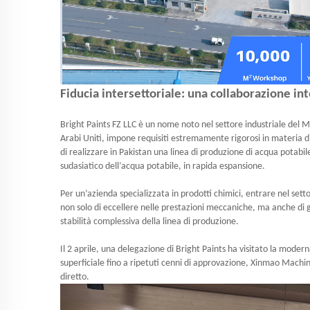
Fiducia intersettoriale: una collaborazione int
Bright Paints FZ LLC è un nome noto nel settore industriale del Med
Arabi Uniti, impone requisiti estremamente rigorosi in materia d
di realizzare in Pakistan una linea di produzione di acqua potabil
sudasiatico dell’acqua potabile, in rapida espansione.
Per un’azienda specializzata in prodotti chimici, entrare nel sett
non solo di eccellere nelle prestazioni meccaniche, ma anche di g
stabilità complessiva della linea di produzione.
Il 2 aprile, una delegazione di Bright Paints ha visitato la mod
superficiale fino a ripetuti cenni di approvazione, Xinmao Machi
diretto.