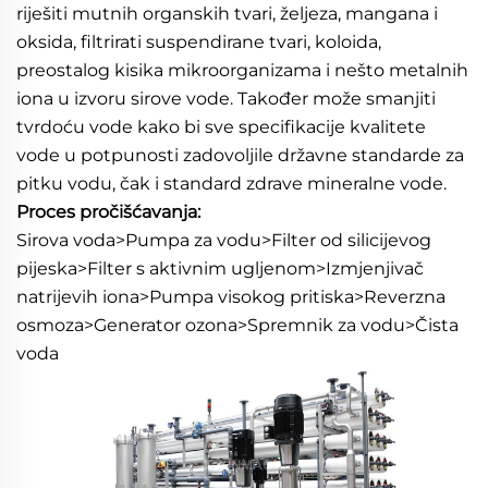
riješiti mutnih organskih tvari, željeza, mangana i 
oksida, filtrirati suspendirane tvari, koloida, 
preostalog kisika mikroorganizama i nešto metalnih 
iona u izvoru sirove vode. Također može smanjiti 
tvrdoću vode kako bi sve specifikacije kvalitete 
vode u potpunosti zadovoljile državne standarde za 
pitku vodu, čak i standard zdrave mineralne vode. 
Proces pročišćavanja: 
Sirova voda>Pumpa za vodu>Filter od silicijevog 
pijeska>Filter s aktivnim ugljenom>Izmjenjivač 
natrijevih iona>Pumpa visokog pritiska>Reverzna 
osmoza>Generator ozona>Spremnik za vodu>Čista 
voda 