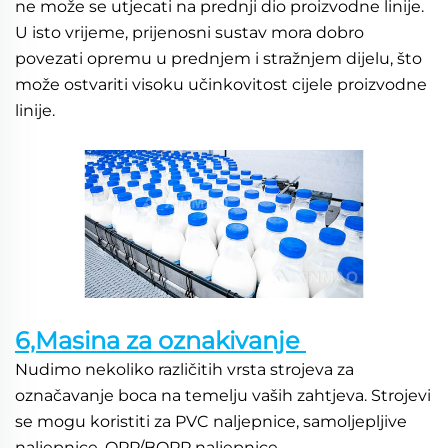
ne može se utjecati na prednji dio proizvodne linije. 
U isto vrijeme, prijenosni sustav mora dobro 
povezati opremu u prednjem i stražnjem dijelu, što 
može ostvariti visoku učinkovitost cijele proizvodne 
linije. 
6,Masina za oznakivanje 
Nudimo nekoliko različitih vrsta strojeva za 
označavanje boca na temelju vaših zahtjeva. Strojevi 
se mogu koristiti za PVC naljepnice, samoljepljive 
naljepnice, OPP/BOPP naljepnice. 