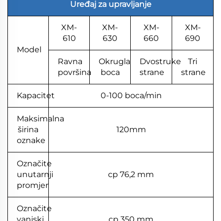
Uređaj za upravljanje
XM-
XM-
XM-
XM-
610
630
660
690
Model
Ravna
Okrugla
Dvostruke
Tri
površina
boca
strane
strane
Kapacitet
0-100 boca/min
Maksimalna
širina
120mm
oznake
Označite
unutarnji
cp 76,2 mm
promjer
Označite
vanjski
cp 350 mm