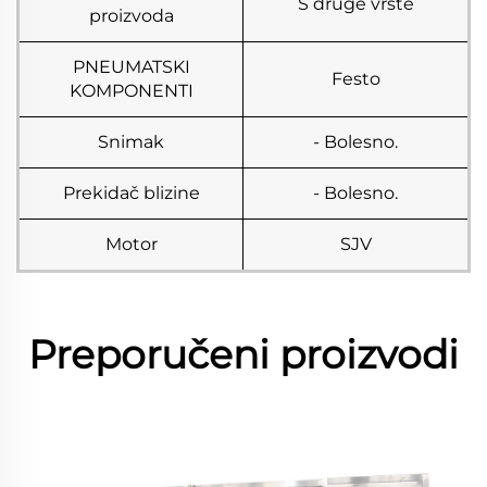
S druge vrste
proizvoda
PNEUMATSKI
Festo
KOMPONENTI
Snimak
- Bolesno.
Prekidač blizine
- Bolesno.
Motor
SJV
Preporučeni proizvodi