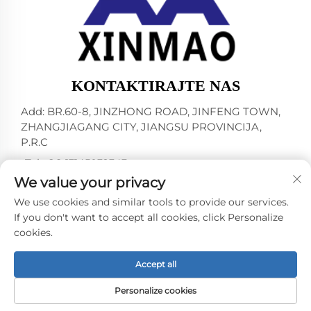
KONTAKTIRAJTE NAS
Add: BR.60-8, JINZHONG ROAD, JINFENG TOWN,
ZHANGJIAGANG CITY, JIANGSU PROVINCIJA,
P.R.C
-Tel:
+86-13145032343
We value your privacy
E-mail:
[email protected]
We use cookies and similar tools to provide our services.
If you don't want to accept all cookies, click Personalize
cookies.
Autorsko pravo © 2024 by ZHANGJIAGANG CITY
XINMAO DRINK MACHINERY CO.,LTD. -
Politika
privatnosti
Accept all
Personalize cookies