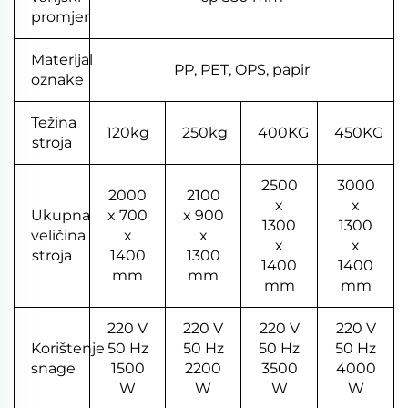
promjer
Materijal
PP, PET, OPS, papir
oznake
Težina
120kg
250kg
400KG
450KG
stroja
2500
3000
2000
2100
x
x
Ukupna
x 700
x 900
1300
1300
veličina
x
x
x
x
stroja
1400
1300
1400
1400
mm
mm
mm
mm
220 V
220 V
220 V
220 V
Korištenje
50 Hz
50 Hz
50 Hz
50 Hz
snage
1500
2200
3500
4000
W
W
W
W