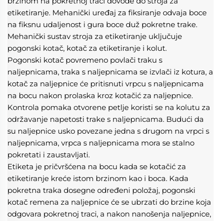
brzinom na pokretnoj traci dovode do stroja za 
etiketiranje. Mehanički uređaj za fiksiranje odvaja boce 
na fiksnu udaljenost i gura boce duž pokretne trake. 
Mehanički sustav stroja za etiketiranje uključuje 
pogonski kotač, kotač za etiketiranje i kolut. 
Pogonski kotač povremeno povlači traku s 
naljepnicama, traka s naljepnicama se izvlači iz kotura, a 
kotač za naljepnice će pritisnuti vrpcu s naljepnicama 
na bocu nakon prolaska kroz kotačić za naljepnice. 
Kontrola pomaka otvorene petlje koristi se na kolutu za 
održavanje napetosti trake s naljepnicama. Budući da 
su naljepnice usko povezane jedna s drugom na vrpci s 
naljepnicama, vrpca s naljepnicama mora se stalno 
pokretati i zaustavljati. 
Etiketa je pričvršćena na bocu kada se kotačić za 
etiketiranje kreće istom brzinom kao i boca. Kada 
pokretna traka dosegne određeni položaj, pogonski 
kotač remena za naljepnice će se ubrzati do brzine koja 
odgovara pokretnoj traci, a nakon nanošenja naljepnice, 