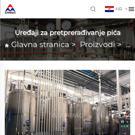
HR
Uređaji za pretprerađivanje pića
Glavna stranica
>
Proizvodi
>
Ur