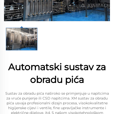
Automatski sustav za
obradu pića
Sustav za obradu pića naširoko se primjenjuje u napitcima
za vruće punjenje ili CSD napitcima. XM sustav za obradu
pića usvaja profesionalni dizajn procesa, visokokvalitetne
higijenske cijevi i ventile, fine upravljačke instrumente i
električne dijelove, itd. S našom visokotehnološkom