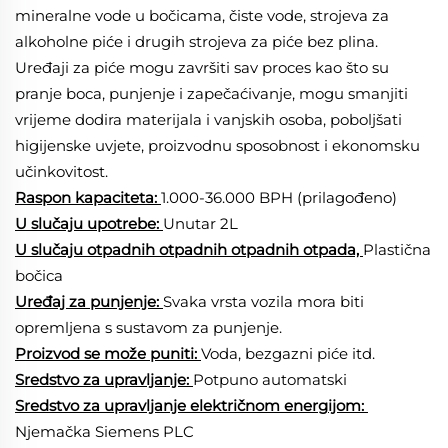
mineralne vode u bočicama, čiste vode, strojeva za 
alkoholne piće i drugih strojeva za piće bez plina. 
Uređaji za piće mogu završiti sav proces kao što su 
pranje boca, punjenje i zapečaćivanje, mogu smanjiti 
vrijeme dodira materijala i vanjskih osoba, poboljšati 
higijenske uvjete, proizvodnu sposobnost i ekonomsku 
učinkovitost. 
Raspon kapaciteta: 
1.000-36.000 BPH (prilagođeno) 
U slučaju upotrebe: 
Unutar 2L 
U slučaju otpadnih otpadnih otpadnih otpada, 
Plastična 
bočica 
Uređaj za punjenje: 
Svaka vrsta vozila mora biti 
opremljena s sustavom za punjenje. 
Proizvod se može puniti: 
Voda, bezgazni piće itd. 
Sredstvo za upravljanje: 
Potpuno automatski 
Sredstvo za upravljanje električnom energijom: 
Njemačka Siemens PLC 