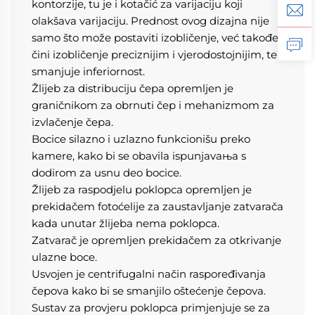
kontorzije, tu je i kotačić za varijaciju koji 
olakšava varijaciju. Prednost ovog dizajna nije 
samo što može postaviti izobličenje, već također 
čini izobličenje preciznijim i vjerodostojnijim, te 
smanjuje inferiornost. 
Žlijeb za distribuciju čepa opremljen je 
graničnikom za obrnuti čep i mehanizmom za 
izvlačenje čepa. 
Bocice silazno i uzlazno funkcionišu preko 
kamere, kako bi se obavila ispunjavaњa s 
dodirom za usnu deo bocice. 
Žlijeb za raspodjelu poklopca opremljen je 
prekidačem fotoćelije za zaustavljanje zatvarača 
kada unutar žlijeba nema poklopca. 
Zatvarač je opremljen prekidačem za otkrivanje 
ulazne boce. 
Usvojen je centrifugalni način raspoređivanja 
čepova kako bi se smanjilo oštećenje čepova. 
Sustav za provjeru poklopca primjenjuje se za 