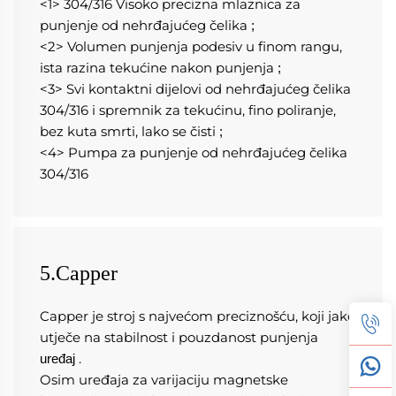
<1> 304/316 Visoko precizna mlaznica za 
punjenje od nehrđajućeg čelika 
;
<2> Volumen punjenja podesiv u finom rangu, 
ista razina tekućine nakon punjenja 
;
<3> Svi kontaktni dijelovi od nehrđajućeg čelika 
304/316 i spremnik za tekućinu, fino poliranje, 
bez kuta smrti, lako se čisti 
;
<4> Pumpa za punjenje od nehrđajućeg čelika 
304/316 
5.Capper
Capper je stroj s najvećom preciznošću, koji jako 
utječe na stabilnost i pouzdanost punjenja 
.
uređaj 
Osim uređaja za varijaciju magnetske 