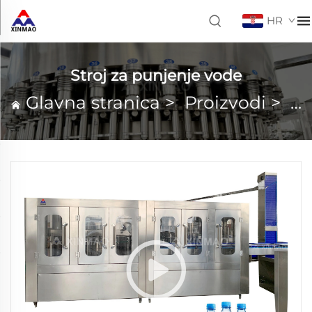
HR
Stroj za punjenje vode
Glavna stranica
>
Proizvodi
>
St