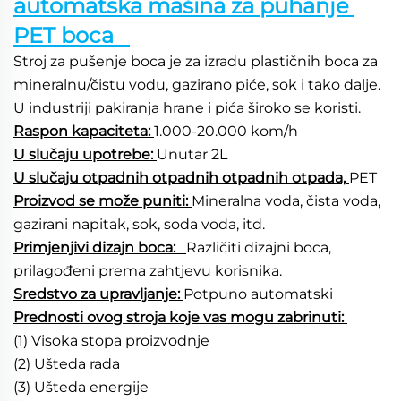
automatska mašina za puhanje 
PET boca   
Stroj za pušenje boca je za izradu plastičnih boca za 
mineralnu/čistu vodu, gazirano piće, sok i tako dalje. 
U industriji pakiranja hrane i pića široko se koristi. 
Raspon kapaciteta: 
1.000-20.000 kom/h   
U slučaju upotrebe: 
Unutar 2L 
U slučaju otpadnih otpadnih otpadnih otpada, 
PET 
Proizvod se može puniti: 
Mineralna voda, čista voda, 
gazirani napitak, sok, soda voda, itd.   
Primjenjivi dizajn boca:   
Različiti dizajni boca, 
prilagođeni prema zahtjevu korisnika.   
Sredstvo za upravljanje: 
Potpuno automatski 
Prednosti ovog stroja koje vas mogu zabrinuti: 
(1) Visoka stopa proizvodnje 
(2) Ušteda rada 
(3) Ušteda energije 