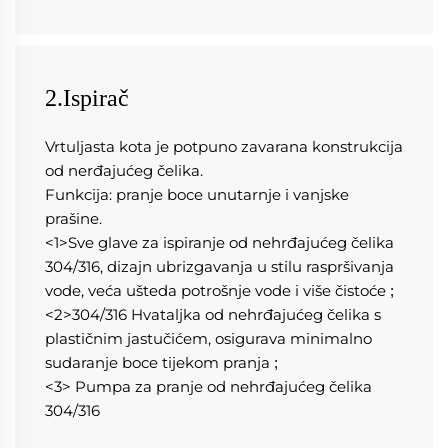
2.Ispirač
Vrtuljasta kota je potpuno zavarana konstrukcija 
od nerđajućeg čelika. 
Funkcija: pranje boce unutarnje i vanjske 
prašine. 
<1>Sve glave za ispiranje od nehrđajućeg čelika 
304/316, dizajn ubrizgavanja u stilu raspršivanja 
vode, veća ušteda potrošnje vode i više čistoće 
;
<2>304/316 Hvataljka od nehrđajućeg čelika s 
plastičnim jastučićem, osigurava minimalno 
sudaranje boce tijekom pranja 
;
<3> Pumpa za pranje od nehrđajućeg čelika 
304/316 