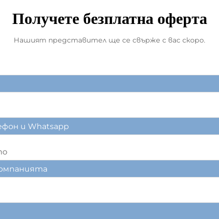
Получете безплатна оферта
Нашият представител ще се свърже с вас скоро.
то