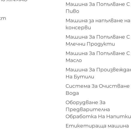
Машина За Попълване С
Пиво
кт
Машина за напълване на
консерви
Машина За Попълване С
Млечни Продукти
Машина За Попълване С
Масло
Машина За Произвежда
На Бутили
Система За Очистване
Вода
Оборудване За
Предварителна
Обработка На Напитки
Етикетираща машина