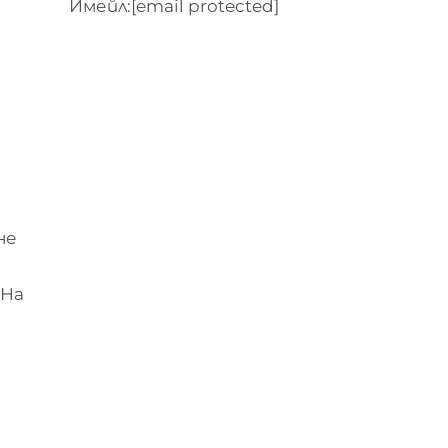
Имейл:
[email protected]
не
 На