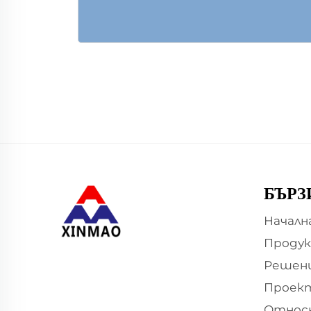
БЪРЗ
Началн
Проду
Решен
Проек
Относ