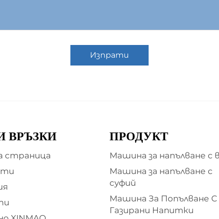
Изпрати
И ВРЪЗКИ
ПРОДУКТ
а страница
Машина за напълване с 
кти
Машина за напълване с
суфий
ия
Машина За Попълване С
ти
Газирани Напитки
но XINMAO