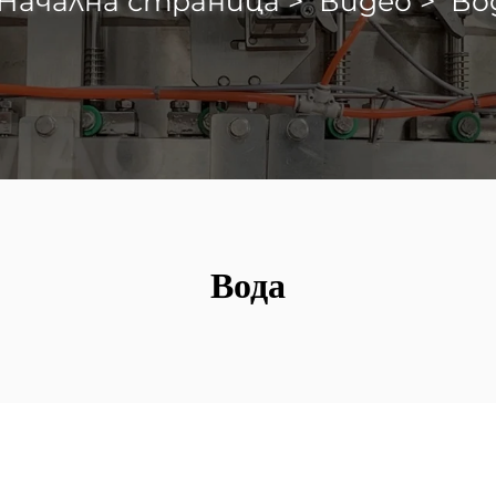
Начална страница
>
Видео
>
Во
Вода