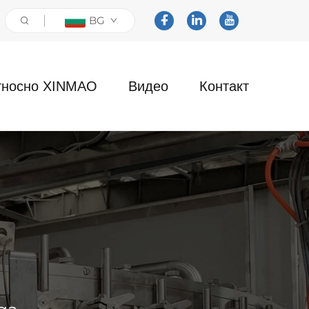
BG
тносно XINMAO
Видео
Контакт