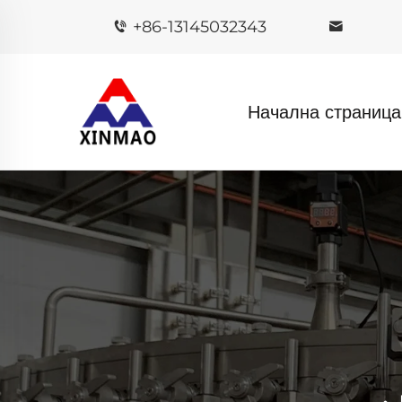
+86-13145032343
Начална страница