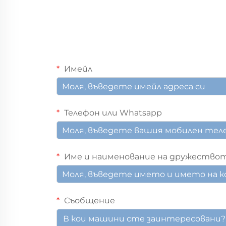
Имейл
Телефон или Whatsapp
Име и наименование на дружество
Съобщение